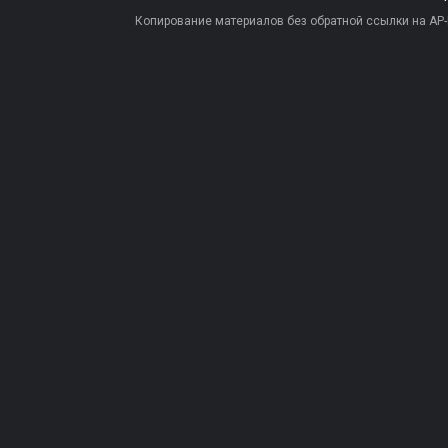
Копирование материалов без обратной ссылки на AP-PR