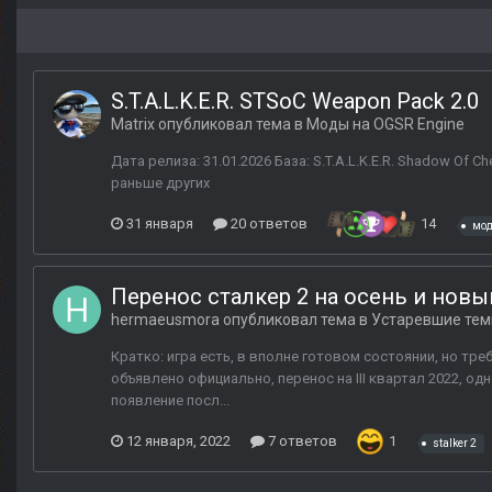
S.T.A.L.K.E.R. STSoC Weapon Pack 2.0
Matrix
опубликовал тема в
Моды на OGSR Engine
Дата релиза: 31.01.2026 База: S.T.A.L.K.E.R. Shadow Of C
раньше других
31 января
20 ответов
14
мо
Перенос сталкер 2 на осень и новы
hermaeusmora
опубликовал тема в
Устаревшие те
Кратко: игра есть, в вполне готовом состоянии, но тре
объявлено официально, перенос на III квартал 2022, 
появление посл...
12 января, 2022
7 ответов
1
stalker 2