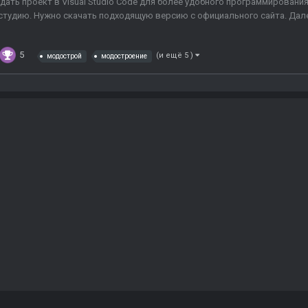
дать проект в Visual Studio Code для более удобного программирования 
тудию. Нужно скачать подходящую версию с официального сайта. Далее
5
(и ещё 5 )
модострой
модостроение