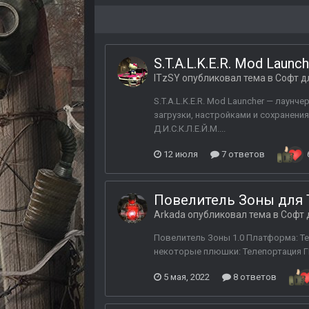
S.T.A.L.K.E.R. Mod Lau
ITzSY
опубликовал тема в
Софт д
S.T.A.L.K.E.R. Mod Launcher — лаун
загрузки, настройками и сохранени
Д.И.С.К.Л.Е.Й.М....
12 июля
7 ответов
Повелитель Зоны для ТЧ
Arkada
опубликовал тема в
Софт 
Повелитель Зоны 1.0 Платформа: Те
некоторые плюшки: Телепортация ГГ 
5 мая, 2022
8 ответов