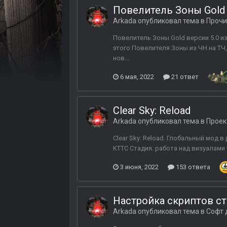
Повелитель Зоны Gold 
Arkada
опубликовал тема в
Прочи
Повелитель Зоны Gold версии 5.0 из
этого Повелителя Зоны из ЧН на ТЧ,
нов...
6 мая, 2022
21 ответ
Clear Sky: Reload
Arkada
опубликовал тема в
Проек
Clear Sky: Reload. Глобальный мод в
КТТС Стадия: работа над визуалами
3 июня, 2022
153 ответа
Настройка скриптов ста
Arkada
опубликовал тема в
Софт 