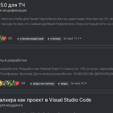
5.0 для ТЧ
е модификации
 Чистого Неба для Теней Чернобыля Автор адаптации: liner Автор ПЗ: s
 так как по мне, это самый удобный Повелитель Зоны который есть на с
23
(и ещё 11 )
сталкер модострой
сталкер
ты в разработке
 разработке. Разработчик: Revival Team Готовность: 15% (статус: неигра
 Платформа: Anomaly Дата начала разработки: 10.08.2022 ВК ДИСКОРД И
24
(и ещё 9 )
моды на сталкер
моды
лкера как проект в Visual Studio Code
для моддинга