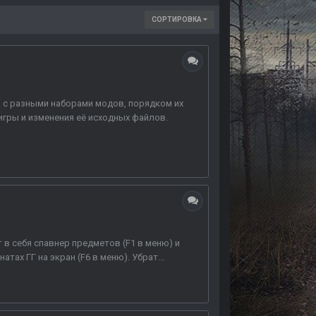
СОРТИРОВКА
ли с разными наборами модов, порядком их
игры и изменения её исходных файлов.
 в себя спавнер предметов (F1 в меню) и
ах ГГ на экран (F6 в меню). Убрат...