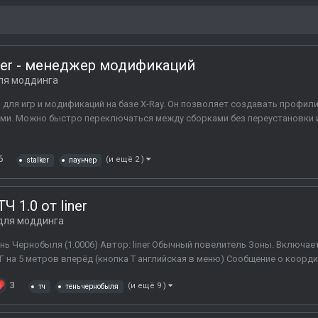
ncher - менеджер модификаций
ля моддинга
чер для игр и модификаций на базе X-Ray. Он позволяет создавать профи
ями. Можно быстро переключаться между сборками без переустановки 
6
(и ещё 2 )
stalker
лаунчер
 1.0 от liner
для моддинга
нь Чернобыля (1.0006) Автор: liner Обычный повелитель Зоны. Включает
на 5 метров вперёд (кнопка Т английская в меню) Сообщение о координат
3
(и ещё 9 )
тч
тень чернобыля