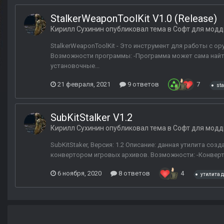
StalkerWeaponToolKit V1.0 (Release)
Кирилл Сухинин
опубликовал тема в
Софт для модд
StalkerWeaponToolKit - Это инструмент для работы с ору
Возможности программы: -Программа может сама найти 
установочные...
21 февраля, 2021
9 ответов
7
st
SubKitStalker V1.2
Кирилл Сухинин
опубликовал тема в
Софт для модд
SubKitStaker, Версия: 1.2 Описание: данная утилита соз
конвертором игровых архивов. Возможности: -Конверто
6 ноября, 2020
8 ответов
4
утилита 