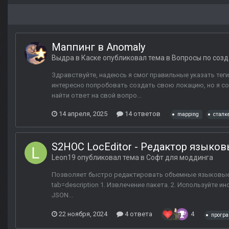
Маппинг в Anomaly
Выдра в Каске
опубликовал тема в
Вопросы по соз
Здравствуйте, надеюсь я смог правильные указать теги
интересно попробовать создать свою локацию, но я со
найти ответ на свой вопро...
14 апреля, 2025
14 ответов
mapping
сталк
S2HOC LocEditor - Редактор языко
Leon19
опубликовал тема в
Софт для моддинга
Позволяет быстро редактировать объемные языковые да
tab=description 1. Извлечение пакета. 2. Используйте и
JSON...
22 ноября, 2024
4 ответа
4
програ