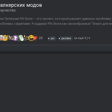
сталкерских модов
ворчество
отки Телеграм PSI Store — это проект, который решает давнюю проблему
облемы с файлами. Я задумал PSI Store как своеобразный "Steam для м
25
(и ещё 5 )
psi
psistore