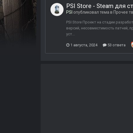
PSI Store - Steam для 
PSI
опубликовал тема в
Прочее т
PSI Store Проект на стадии разраб
версий, несовместимость патчей, пр
уст...
1 августа, 2024
53 ответа