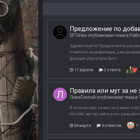
Предложение по доба
SFTshka
опубликовал тема в
Рабо
Здравствуйте! Предлагается рассм
отмечать модификации, уже пройден
функция упростила бы н...
17 апреля
2 ответа
Правила или мут за не
ЛеваСлепой
опубликовал тема в
Я получил мут за мат но у меня со
НО КАК, автор сайта и его разрабо
26 марта
5 ответов
1