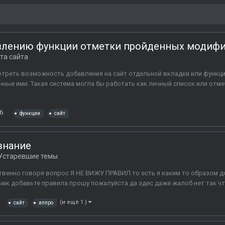
влению функции отметки пройденных модифи
та сайта
отреть возможность добавления на сайт отдельной вкладки или функц
ные ими. Такая система могла бы работать как личный список или отм
6
функции
сайт
 знание
Устаревшие темы
бственно говоря вопрос Я НЕ ВИЖУ ПРАВИЛ то есть я каким то образом д
тчик добавьте правила прошу пожалуйста да здес даже жалоб нет так ч
(и ещё 1 )
сайт
аппро