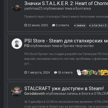
Значки S.T.A.L.K.E.R. 2: Heart of Chor
yashmaa23
опубликовал тема в
Болталка
Приветствую сталкеры! Хвастаемся писюнами значками S.T
22 июня, 2025
2 ответа
значки
s.t.a.l.k.e.r. 2
PSI Store - Steam для сталкерских 
PSI
опубликовал тема в
Прочее творчество
PSI Store Проект на стадии разработки Телеграм PSI S
версий, несовместимость патчей, проблемы с файлами. 
уст...
1 августа, 2024
53 ответа
STALCRAFT уже доступен в Steam!
Gorodskovich
опубликовал запись в блоге в
STALCR
📅 9 декабря в 23:00 по московскому времени «STALCRA
стал доступен в Steam как на английском, так и русск