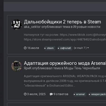
Дальнобойщики 2 теперь в Steam
aka_sektor
опубликовал тема в
Игровые новости
Наткнулся тут на ролик: https://www.tiktok.com/@ihon
https://store.steampowered.com/app/4487840/Dalnobojsh
16 июля
(и ещё 7 )
steam
софтклаб
Адаптация оружейного мода Arsenal 
ЯриK
опубликовал тема в
Моды Тень Чернобыля
Адаптация оригинального ARSENAL WEAPON PACK под н
выпущенный в далёком 2008 году, на оригинальный S.T.
"обновлённый" в Enchanced Editio...
3 июля, 2025
9 ответов
arsenal
weapon pack