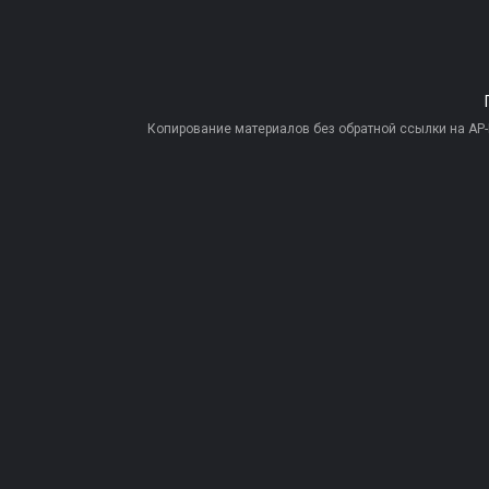
Копирование материалов без обратной ссылки на AP-PR