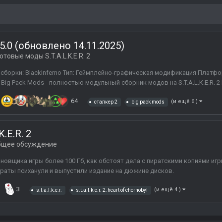
x 5.0 (обновлено 14.11.2025)
отовые моды S.T.A.L.K.E.R. 2
борки: BlackInferno Тип: Геймплейно-графическая модификация Платформа
 Big Pack Mods - полностью модульный сборник модов на S.T.A.L.K.E.R. 2
64
(и ещё 6 )
сталкер 2
big pack mods
.E.R. 2
бщее обсуждение
новщика игры более 100 Гб, как обстоят дела с пиратскими копиями иг
раты психанули и выпустили издание на дюжине дисков.
3
(и ещё 4 )
s.t.a.l.k.e.r.
s.t.a.l.k.e.r. 2: heart of chornobyl