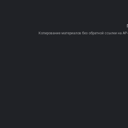
Копирование материалов без обратной ссылки на AP-PR