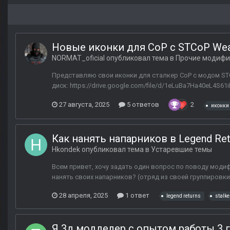
Новые иконки для СоР с STCoP Weap
NORMAT_oficial
опубликовал тема в
Прочие модифи
Представляю свои иконки для сталкер CoP с модом STC
диск: https://drive.google.com/file/d/1eLuBa7Ha40eL4S61i
27 августа, 2025
5 ответов
2
иконки
Как нанять напарников в Legend Retu
Hkondek
опубликовал тема в
Устаревшие темы
Всем привет, хочу задать один вопрос по поводу модифи
нанять своих напарников? (отряд из своей группировки) 
28 апреля, 2025
1 ответ
legend returns
stalke
Я 3д модделер с опытом работы 3 г