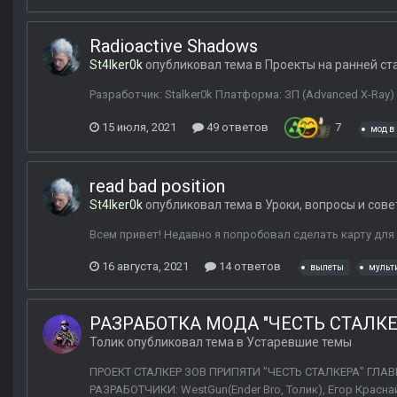
Radioactive Shadows
St4lker0k
опубликовал тема в
Проекты на ранней ст
Разработчик: Stalker0k Платформа: ЗП (Advanced X-Ray
15 июля, 2021
49 ответов
7
мод в
read bad position
St4lker0k
опубликовал тема в
Уроки, вопросы и сов
Всем привет! Недавно я попробовал сделать карту для 
16 августа, 2021
14 ответов
вылеты
мульт
РАЗРАБОТКА МОДА "ЧЕСТЬ СТАЛКЕ
Толик
опубликовал тема в
Устаревшие темы
ПРОЕКТ СТАЛКЕР ЗОВ ПРИПЯТИ "ЧЕСТЬ СТАЛКЕРА" ГЛАВН
РАЗРАБОТЧИКИ: WestGun(Ender Bro, Толик), Егор Красна