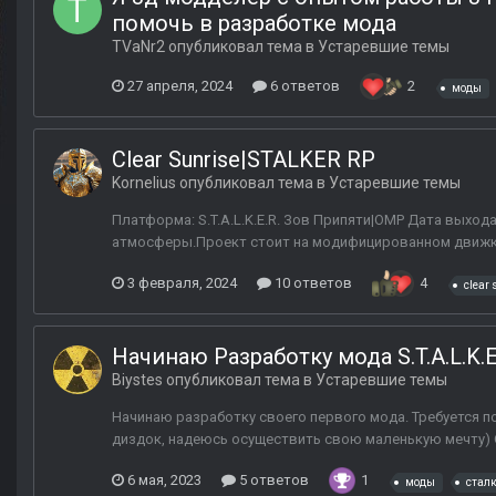
помочь в разработке мода
TVaNr2
опубликовал тема в
Устаревшие темы
27 апреля, 2024
6 ответов
2
моды
Clear Sunrise|STALKER RP
Kornelius
опубликовал тема в
Устаревшие темы
Платформа: S.T.A.L.K.E.R. Зов Припяти|OMP Дата выхода:
атмосферы.Проект стоит на модифицированном движка X
3 февраля, 2024
10 ответов
4
clear 
Начинаю Разработку мода S.T.A.L.K.
Biystes
опубликовал тема в
Устаревшие темы
Начинаю разработку своего первого мода. Требуется по
диздок, надеюсь осуществить свою маленькую мечту
6 мая, 2023
5 ответов
1
моды
сталк