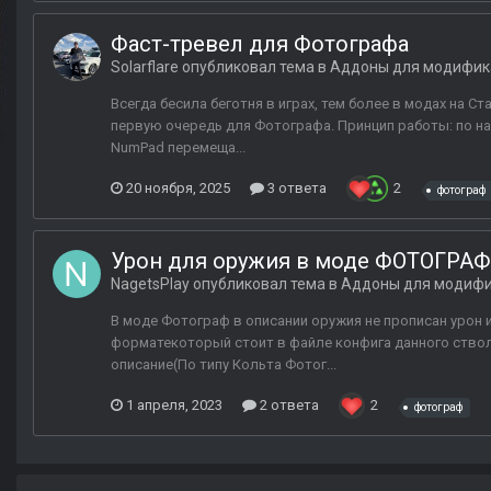
Фаст-тревел для Фотографа
Solarflare
опубликовал тема в
Аддоны для модифик
Всегда бесила беготня в играх, тем более в модах на С
первую очередь для Фотографа. Принцип работы: по на
NumPad перемеща...
20 ноября, 2025
3 ответа
2
фотограф
Урон для оружия в моде ФОТОГРАФ
NagetsPlay
опубликовал тема в
Аддоны для модиф
В моде Фотограф в описании оружия не прописан урон и
форматекоторый стоит в файле конфига данного ствола
описание(По типу Кольта Фотог...
1 апреля, 2023
2 ответа
2
фотограф