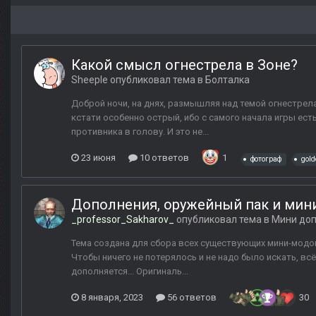
Какой смысл огнестрела в Зоне?
Sheeple
опубликовал тема в
Болталка
Доброй ночи, на днях, размышляя над темой огнестрела
кстати особенно острый, ибо с самого начала игры е
противника в голову. И это не...
23 июня
10 ответов
1
фотограф
gold
Дополнения, оружейный пак и мин
_professor_Sakharov_
опубликовал тема в
Мини до
Тема создана для сбора всех существующих мини-модов
Чтобы ничего не потерялось и не надо было искать, вс
дополняется... Оригиналь...
8 января, 2023
56 ответов
30