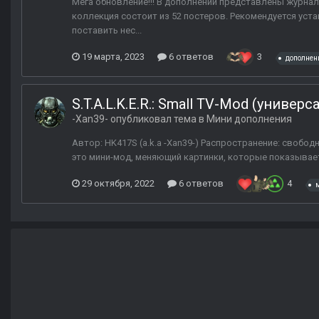
Мега обновление!!! В дополнении представлены журнал
коллекция состоит из 52 постеров. Рекомендуется уст
поставить нес...
19 марта, 2023
6 ответов
3
дополнен
S.T.A.L.K.E.R.: Small TV-Mod (униве
-Xan39-
опубликовал тема в
Мини дополнения
Автор: HK417S (a.k.a -Xan39-) Распространение: свобод
это мини-мод, меняющий картинки, которые показывает
29 октября, 2022
6 ответов
4