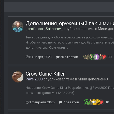
Дополнения, оружейный пак и мин
_professor_Sakharov_
опубликовал тема в
Мини до
Тема создана для сбора всех существующих мини-модов
Чтобы ничего не потерялось и не надо было искать, вс
дополняется... Оригиналь...
8 января, 2023
56 ответов
30
Crow Game Killer
Pavel2000
опубликовал тема в
Мини дополнения
Название: Crow Game Killer Разработчик: @Pavel2000 П
crow_mini_game_v3 (12.02.2025)
1 февраля, 2025
7 ответов
10