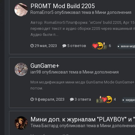
PROMT Mod Build 2205
RomaError5
опубликовал тема в
Мини дополнения
Автор: RomaError5 Платформа: 'xrCore' build 2205, Apr 
переводит текст и аудио сборки 2205 через машинный п
Аудио были п...
29 мая, 2023
5 ответов
6
мини-мо
GunGame+
ian98
опубликовал тема в
Мини дополнения
Моя модификация мини мода GunGame Mode GunGame+ пр
потом.
9 февраля, 2023
3 ответа
4
хардк
Мини доп. к журналам "PLAYBOY" и 
Тёма Бастард
опубликовал тема в
Мини дополнени