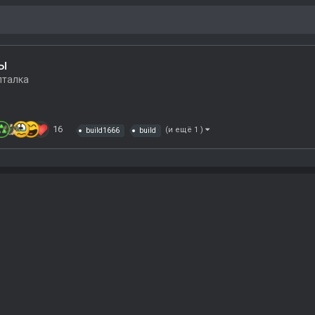
ры
лталка
16
(и ещё 1 )
build1666
build