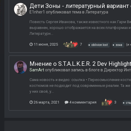
Дети Зоны - литературный вариант
E1nher1
опубликовал тема в
Литература
Повесть Сергея Иванова, также известного как Гарм Ви
выравнен, хорошо отображается на всех платформах и 
Литературн...
11 июня, 2025
7
(и
oblivion lost
зона
Мнение о S.T.A.L.K.E.R. 2 Dev Highl
SamArt
опубликовал запись в блоге в
Директор Инт
Сама новость и видео: ссылка • Переосмысление костю
костюмов не подходит под современные реалии. Та же о
у них свой, у...
26 марта, 2021
4 комментария
3
ста