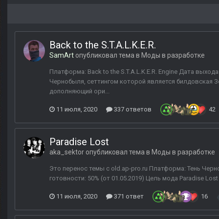
Back to the S.T.A.L.K.E.R.
SamArt
опубликовал тема в
Моды в разработке
Платформа: Back to the S.T.A.L.K.E.R. Engine Дата выхода
Чернобыля, сеттингом которой является билдовская 
дополняющий ори...
11 июля, 2020
337 ответов
42
Paradise Lost
aka_sektor
опубликовал тема в
Моды в разработке
Это перенос темы с old.ap-pro.ru Платформа: Тень Чер
готовности: 50% (от 01.05.2019) Цель мода Paradise Lo
11 июля, 2020
371 ответ
16