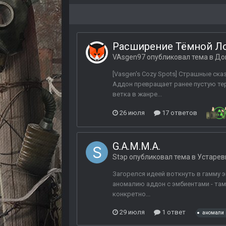
Расширение Тёмной Л
VAsgen97
опубликовал тема в
До
[Vasgen's Cozy Spots] Страшные ск
Аддон превращает ранее пустую те
ветка в жанре...
26 июля
17 ответов
G.A.M.M.A.
Stэp
опубликовал тема в
Устарев
Загорелся идеей воткнуть в гамму э
аномалию аддон с эмбиентами - там
конкретно...
29 июля
1 ответ
аномали