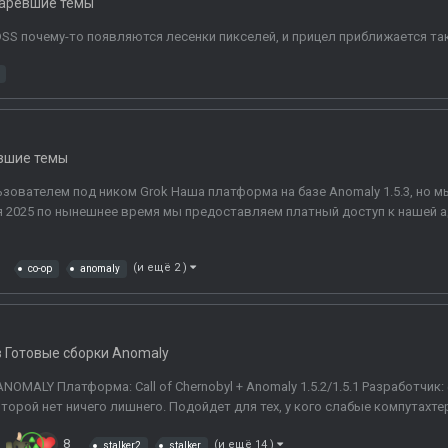
аревшие темы
S почему-то появляются лесенки пикселей, и прицел приближается так
вшие темы
ователем под ником Grok Наша платформа на базе Anomaly 1.5.3, но м
я 2025 по нынешнее время мы предоставляем платный доступ к нашей ад
(и ещё 2 )
co-op
anomaly
в
Готовые сборки Anomaly
D ANOMALY Платформа: Call of Chernobyl + Anomaly 1.5.2/1.5.1 Разрабо
орой нет ничего лишнего. Подойдет для тех, у кого слабые компутахтеры и
8
(и ещё 14 )
stalker2
stalker