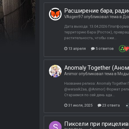
Расширение бара, ради
VAsgen97
опубликовал тема в
До
Дата выхода: 13.04.2026 Платформ
территорию Бара (Росток), превра
растительность, чтобы ожи...
13 апреля
5 ответов
Anomaly Together (Ано
Animor
опубликовал тема в
Моды 
Название релиза: Anomaly Together 
@werasik2aa, @Animor) Формат релиз
Стараемся по сей день ада...
31 июля, 2025
23 ответа
Пиксели при прицелив