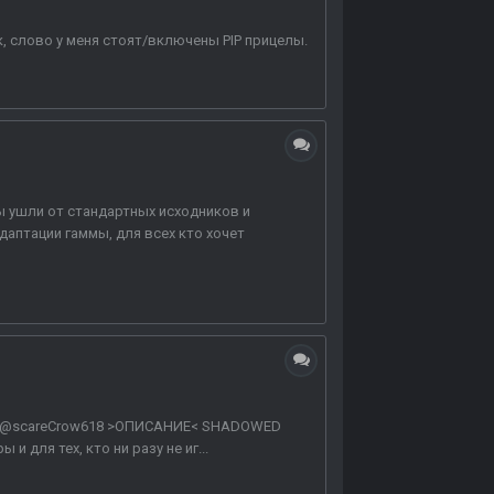
, слово у меня стоят/включены PIP прицелы.
ы ушли от стандартных исходников и
аптации гаммы, для всех кто хочет
тчик: @scareCrow618 >ОПИСАНИЕ< SHADOWED
 для тех, кто ни разу не иг...