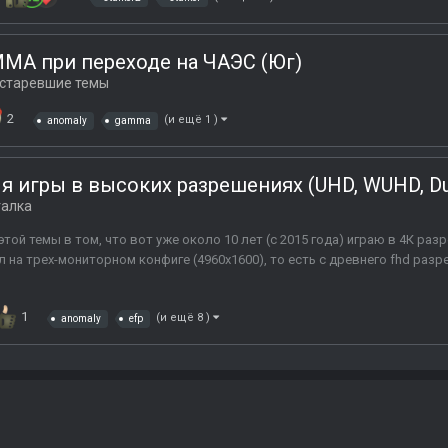
MA при переходе на ЧАЭС (Юг)
старевшие темы
2
(и ещё 1 )
anomaly
gamma
я игры в высоких разрешениях (UHD, WUHD, Du
талка
ой темы в том, что вот уже около 10 лет (с 2015 года) играю в 4К ра
ал на трех-мониторном конфиге (4960х1600), то есть с древнего fhd разр
1
(и ещё 8 )
anomaly
efp