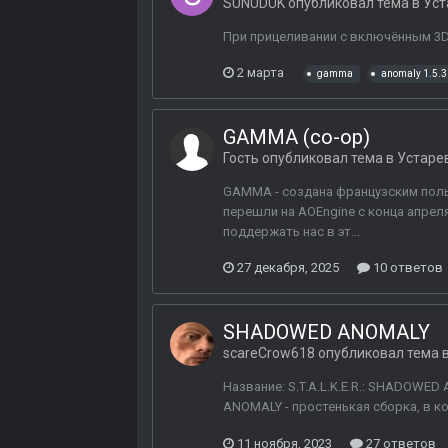
SUNUDUK
опубликовал тема в
Уст
При прицеливании с включённым 3DS
2 марта
gamma
anomaly 1.5.3
GAMMA (co-op)
Гость опубликовал тема в
Устаре
GAMMA - создана французским польз
перешли на AOEngine c конца апрел
поддержать нас в эт...
27 декабря, 2025
10 ответов
SHADOWED ANOMALY
scareCrow618
опубликовал тема 
Название: S.T.A.L.K.E.R.: SHADOWE
ANOMALY - простенькая сборка, в кот
11 ноября, 2023
27 ответов