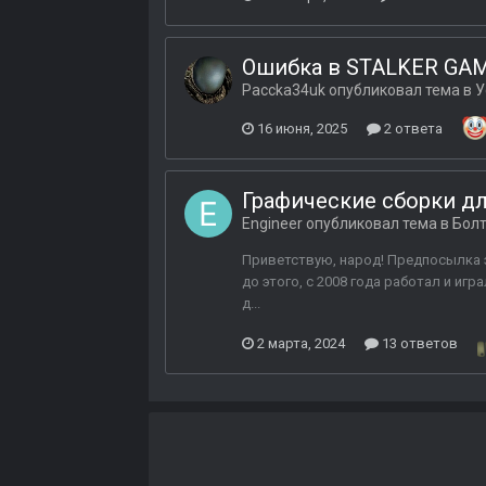
Ошибка в STALKER GAM
Paccka34uk
опубликовал тема в
У
16 июня, 2025
2 ответа
Графические сборки дл
Engineer
опубликовал тема в
Бол
Приветствую, народ! Предпосылка эт
до этого, с 2008 года работал и игр
д...
2 марта, 2024
13 ответов