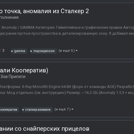
о точка, аномалия из Сталкер 2
полнения
а: Anomaly / GAMMA Категория: Геймплейные и графические правки Авт
щая ранее пустые пространства в детализированную зону. Я добавил 
3
(и ещё 5 )
gamma
map expansion
мали Кооператив)
Зов Припяти
Платформа: X-Ray Monolith Engine 64-Bit (форк от команды AOE) Разрабо
а: Мод отдельно (см. инструкцию) Размер: ~16.2 Gb (Anomaly 1.5.3 + м
(и ещё 7 )
кооператив
сталкер аномали
ании со снайперских прицелов