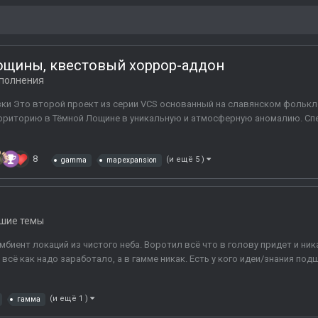
ощины, квестовый хоррор-аддон
полнения
азки Это второй проект из серии VCS основанный на славянском фолькл
рриторию в Тёмной Лощине в уникальную и атмосферную аномалию. Спе
8
(и ещё 5 )
gamma
map expansion
шие темы
мбиент локаций из чистого неба. Воротил всё что в голову придет и ни
 всё как надо заработало, а в гамме никак. Есть у кого идеи/знания п
(и ещё 1 )
гамма