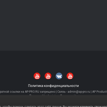
Политика конфиденциальности
тной ссылки на AP-PRO.RU запрещено | Связь - admin@ap-pro.ru | AP Producti
Powered by Invision Community
, чтобы помочь сделать этот сайт лучше. Вы можете
изменить свои нас