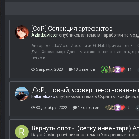
[CoP] Селекция артефактов
AziatkaVictor
опубликовал тема в
Наработки по мод
Автор: AziatkaVictor Исходники: GitHub Пример для ЗП:
Душ: Эксельсиор. Давным-давно, от нечего делать, я 
легко и...
6 апреля, 2023
13 ответов
11
[CoP] Новый, усовершенствованный
FalkineIsaku
опубликовал тема в
Скрипты, конфиги, 
30 декабря, 2022
17 ответов
9
Вернуть слоты (сетку инвентаря) An
RayanGosling
опубликовал тема в
Устаревшие темы