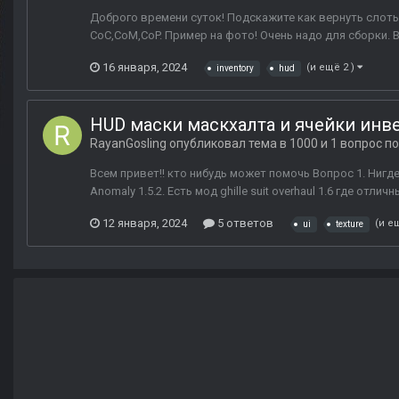
Доброго времени суток! Подскажите как вернуть слоты
CoC,CoM,CoP. Пример на фото! Очень надо для сборки.
16 января, 2024
(и ещё 2 )
inventory
hud
HUD маски маскхалта и ячейки инвен
RayanGosling
опубликовал тема в
1000 и 1 вопрос п
Всем привет!! кто нибудь может помочь Вопрос 1. Нигде
Anomaly 1.5.2. Есть мод ghille suit overhaul 1.6 где о
12 января, 2024
5 ответов
(и е
ui
texture