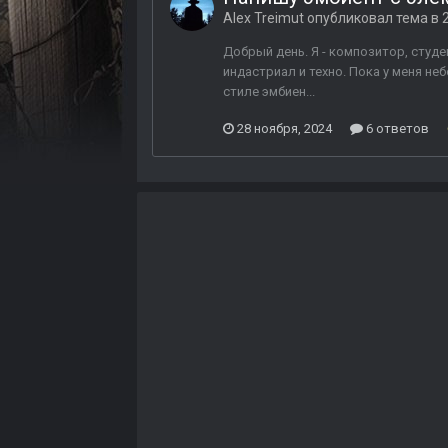
Alex Treimut
опубликовал тема в
Добрый день. Я - композитор, студе
индастриал и техно. Пока у меня не
стиле эмбиен...
28 ноября, 2024
6 ответов