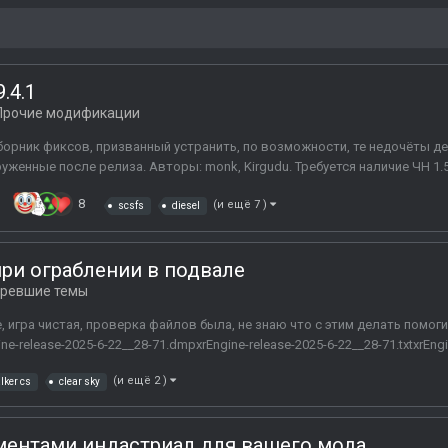
9.4.1
Прочие модификации
-сборник фиксов, призванный устранить, по возможности, те недочёты де
аруженные после релиза. Авторы: monk, Kirgudu. Требуется наличие ЧН 1.5.10
8
(и ещё 7 )
scsfs
diesel
 при ограблении в подвале
аревшие темы
, игра чистая, проверка файлов была, не знаю что с этим делать помог
e-release-2025-6-22__28-71.dmpxrEngine-release-2025-6-22__28-71.txtxrEngin
(и ещё 2 )
lker cs
clear sky
ментами индастриал для вашего мода