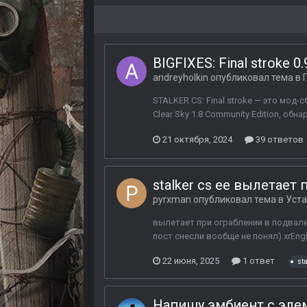
BIGFIXES: Final stroke 0.
andreyholkin
опубликовал тема в
STALKER CS: Final stroke — это мод
Clear Sky 1.8 Community Edition, обн
21 октября, 2024
39 ответов
stalker cs ee вылетает
pyrxman
опубликовал тема в
Уст
вылетает при ограблении в подвале
пост снесли вообще не понял) xrEngin
22 июня, 2025
1 ответ
sta
Напишу эмбиент с эле