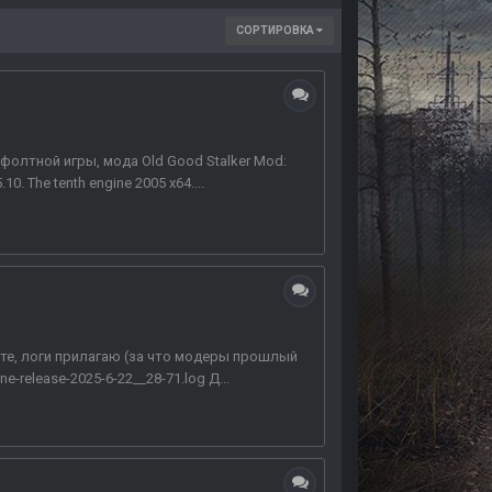
СОРТИРОВКА
фолтной игры, мода Old Good Stalker Mod:
. The tenth engine 2005 x64....
ите, логи прилагаю (за что модеры прошлый
e-release-2025-6-22__28-71.log Д...