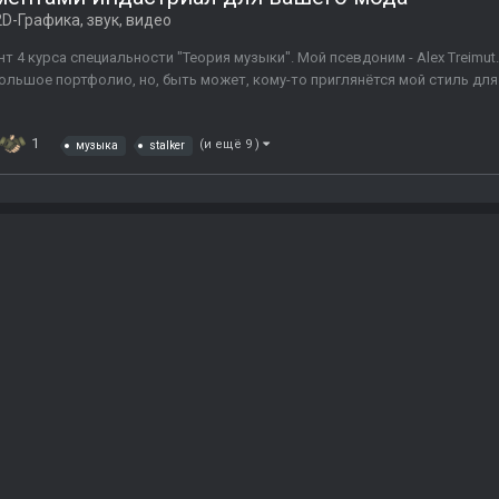
2D-Графика, звук, видео
нт 4 курса специальности "Теория музыки". Мой псевдоним - Alex Treimut
большое портфолио, но, быть может, кому-то приглянётся мой стиль для
1
(и ещё 9 )
музыка
stalker