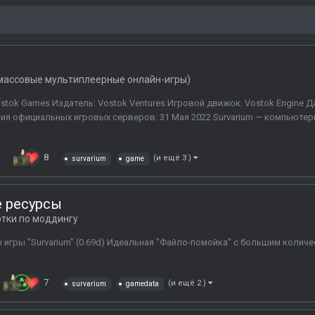
ассовые мультиплеерные онлайн-игры)
ostok Games Издатель: Vostok Ventures Игровой движок: Vostok Engine Д
я официальных игровых серверов: 31 Мая 2022 Survarium — компьютер
в
8
(и ещё 3 )
survarium
game
е ресурсы
тки по моддингу
гры "Survarium" (0.69d) Идеальная "Файло-помойка" с большим количес
7
(и ещё 2 )
survarium
gamedata