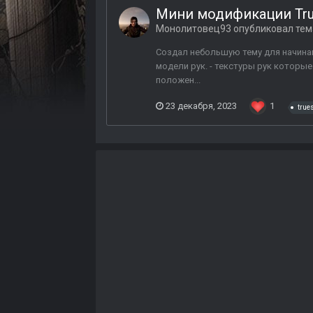
Мини модификации True
Монолитовец93
опубликовал тем
Создал небольшую тему для начинаю
модели рук. - текстуры рук которы
положен...
23 декабря, 2023
1
true