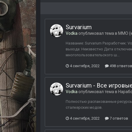
Survarium
Vodka
опубликовал тема в
MMО (м
Название: Survarium Разработчик: V
выхода: Неизвестно Дата отключени
многопользовательского ш...
4 сентября, 2022
498 ответо
Survarium - Все игровы
Vodka
опубликовал тема в
Нарабо
Полностью распакованные ресурсы и
сталкерских модов.
4 сентября, 2022
7 ответов