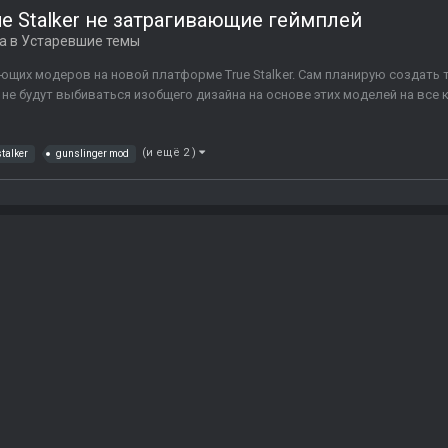
 Stalker не затрагивающие геймплей
а в
Устаревшие темы
щих модеров на новой платформе True Stalker. Сам планирую создать 
е не будут выбиваться изобщего дизайна на основе этих моделей на все
(и ещё 2 )
stalker
gunslinger mod