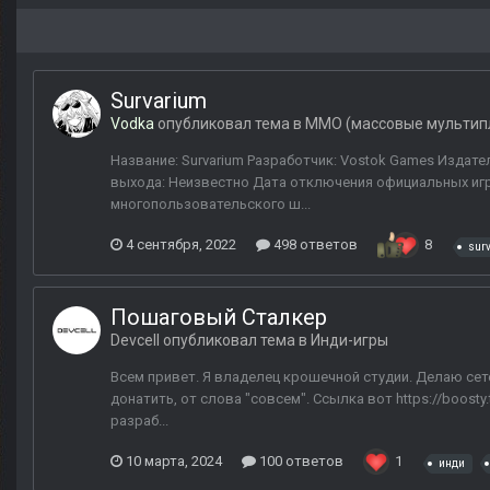
Survarium
Vodka
опубликовал тема в
MMО (массовые мультип
Название: Survarium Разработчик: Vostok Games Издател
выхода: Неизвестно Дата отключения официальных игр
многопользовательского ш...
4 сентября, 2022
498 ответов
8
sur
Пошаговый Сталкер
Devcell
опубликовал тема в
Инди-игры
Всем привет. Я владелец крошечной студии. Делаю сете
донатить, от слова "совсем". Ссылка вот https://boosty.
разраб...
10 марта, 2024
100 ответов
1
инди