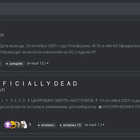
ft
Дата выхода: 25 октября 2001 года Платформа: IA-32 и x86-64 Официальн
 Переводит всех пользователей на ОС с ядром NT.
(и ещё 12 )
s
шиндовс
ＦＦＩＣＩＡＬＬＹ ＤＥＡＤ
oft
✝ ЦИФРОВАЯ СМЕРТЬ НАСТУПИЛА ✝ 14 октября 2025 года Micr
да устройств остались уязвимыми для кибератак. ◼ ИСТОРИЧЕСКАЯ СПРА
9
(и ещё 1 )
windows
windows 10