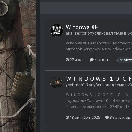
Windows XP
aka_sektor
опубликовал тема в
So
Windows XP Разработчик: Microsoft 
Microsoft Windows 9x и Windows Ме.
27 июля
4 ответа
window
ＷＩＮＤＯＷＳ １０ Ｏ
yashmaa23
опубликовал тема в
S
ＷＩＮＤＯＷＳ １０ ＯＦＦＩＣＩＡＬＬＹ ＤＥＡＤ 
поддержку Windows 10. 1.4 миллиар
Последнее обновление: 22H2 от 18...
13 октября, 2025
35 ответов