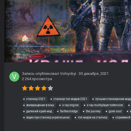
Запись опубликовал
Volnyckyi
·
30 декабря, 2021
2 264 просмотра
сталкер 2021
сталкер топ модов 2021
лучшие сталкерские мо
возвращение в зону
x-ray engine
x-ray multiplayer extension
далекий край мод
farthest edge
the journey
gone soul
відео про сталкер українською
топ модів на сталкер
справжній