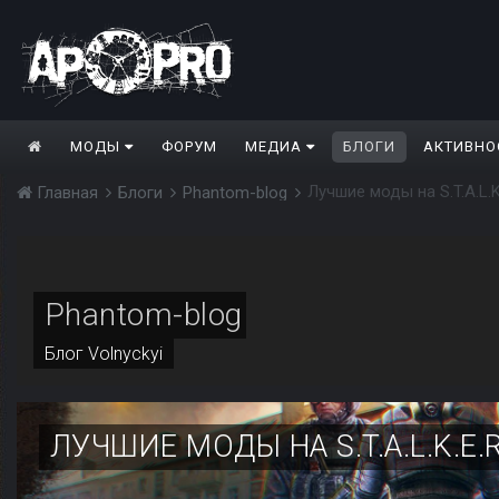
МОДЫ
ФОРУМ
МЕДИА
БЛОГИ
АКТИВНО
Лучшие моды на S.T.A.L.K
Главная
Блоги
Phantom-blog
Phantom-blog
Блог
Volnyckyi
ЛУЧШИЕ МОДЫ НА S.T.A.L.K.E.R