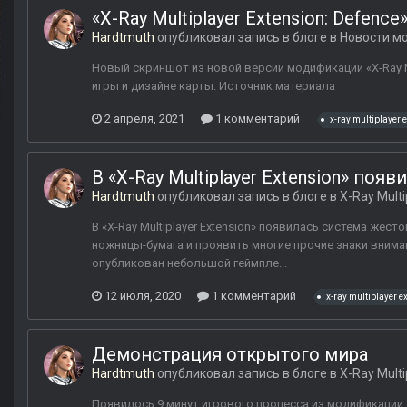
«X-Ray Multiplayer Extension: Defen
Hardtmuth
опубликовал запись в блоге в
Новости мо
Новый скриншот из новой версии модификации «X-Ray Mu
игры и дизайне карты. Источник материала
2 апреля, 2021
1 комментарий
x-ray multiplayer 
В «X-Ray Multiplayer Extension» поя
Hardtmuth
опубликовал запись в блоге в
X-Ray Multi
В «X-Ray Multiplayer Extension» появилась система жес
ножницы-бумага и проявить многие прочие знаки вним
опубликован небольшой геймпле...
12 июля, 2020
1 комментарий
x-ray multiplayer e
Демонстрация открытого мира
Hardtmuth
опубликовал запись в блоге в
X-Ray Multi
Появилось 9 минут игрового процесса из модификации «