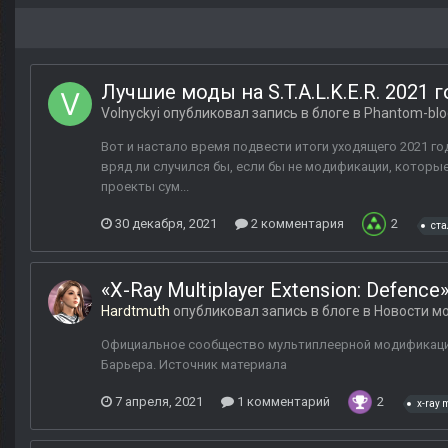
Лучшие моды на S.T.A.L.K.E.R. 2021 г
Volnyckyi
опубликовал запись в блоге в
Phantom-blo
Вот и настало время подвести итоги уходящего 2021 года
вряд ли случился бы, если бы не модификации, которы
проекты сум...
30 декабря, 2021
2 комментария
2
ста
«X-Ray Multiplayer Extension: Defen
Hardtmuth
опубликовал запись в блоге в
Новости мо
Официальное сообщество мультиплеерной модификации «
Барьера. Источник материала
7 апреля, 2021
1 комментарий
2
x-ray 