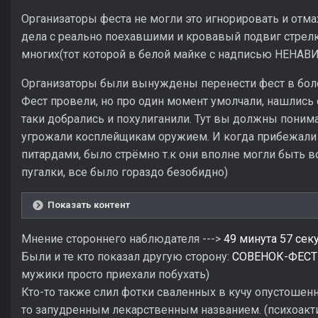
Организаторы феста не могли это игнорировать и отмах
дела с реально поехавшими и кровавый подвиг стрелк
многих(тот которой в белой майке с надписью НЕНАВИ
Организаторы были вынуждены перенести фест в боле
Фест провели, но про один момент умолчали, нашлись
таки добрались и похулиганили. Тут вы должны понима
угрожали косплейщикам оружием. И когда прибежали
питардами, было стрёмно т.к они вполне могли быть в
пугалки, все было гораздо безобидно)
Показать контент
Мнение стороннего наблюдателя --->
49 минута 57 сек
Были и те кто показал другую сторону:
СОВЕНОК-ФЕСТ 2
мужики просто приехали побухать)
Кто-то также слил фотки сваленных в кучу опустошенн
то запудренным лекарственным названием. (психоакти