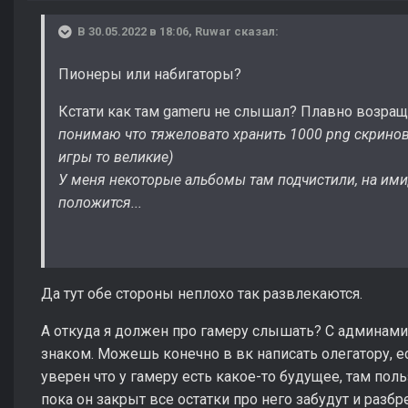
В 30.05.2022 в 18:06,
Ruwar
сказал:
Пионеры или набигаторы?
Кстати как там gameru не слышал? Плавно возра
понимаю что тяжеловато хранить 1000 png скринов 
игры то великие)
У меня некоторые альбомы там подчистили, на ими
положится...
Да тут обе стороны неплохо так развлекаются.
А откуда я должен про гамеру слышать? С админами
знаком. Можешь конечно в вк написать олегатору, ес
уверен что у гамеру есть какое-то будущее, там пол
пока он закрыт все остатки про него забудут и разбр