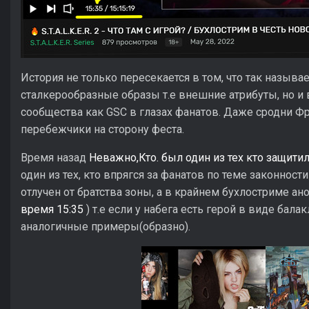
История не только пересекается в том, что так назыв
сталкерообразные образы т.е внешние атрибуты, но и 
сообщества как GSC в глазах фанатов. Даже сродни Фр
перебежчики на сторону феста.
Время назад
Неважно,Кто. был один из тех кто защити
один из тех, кто впрягся за фанатов по теме законнос
отлучен от братства зоны, а в крайнем бухлостриме а
время 15:35
) т.е если у набега есть герой в виде бала
аналогичные примеры(образно).