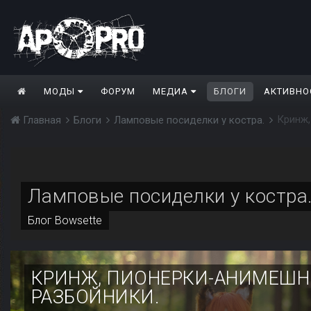
МОДЫ
ФОРУМ
МЕДИА
БЛОГИ
АКТИВНО
Кринж,
Главная
Блоги
Ламповые посиделки у костра.
Ламповые посиделки у костра
Блог
Bowsette
КРИНЖ, ПИОНЕРКИ-АНИМЕШН
РАЗБОЙНИКИ.