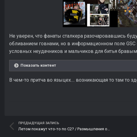
Не уверен, что фанаты сталкера разочаровавшись буду
обливанием говнами, но в информационном поле GSC 
условных неудачников и мальчиков для битья бравыми
Показать контент
В чем-то притча во языцех.... возникающая то там то здес
ПРЕДЫДУЩАЯ ЗАПИСЬ
Летом покажут что-то по C2? / Размышления о PR компании С2.