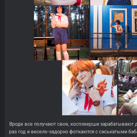
Вроде все получают свое, косплеерши зарабатывают д
раз год и весело-задорно фоткаются с сиськатыми ба