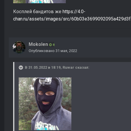
Косплей бандитов же
https://4.0-
chan.ru/assets/images/src/60b03e3699092095a429d
Mokolen
8
Опубликовано
31 мая, 2022
В 31.05.2022 в 18:19,
Ruwar
сказал: