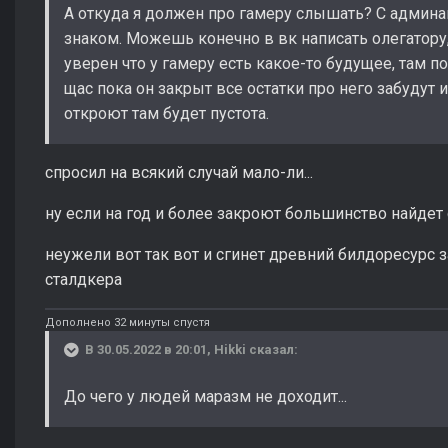
А откуда я должен про гамеру слышать? С админа
знаком. Можешь конечно в вк написать олегатору,
уверен что у гамеру есть какое-то будущее, там п
щас пока он закрыт все остатки про него забудут и
откроют там будет пустота.
спросил на всякий случай мало-ли...
ну если на год и более закроют большинство найде
неужели вот так вот и сгинет древний билдоресурс 
сталдкера
Дополнено 32 минуты спустя
В 30.05.2022 в 20:01,
Hikki
сказал:
До чего у людей маразм не доходит...