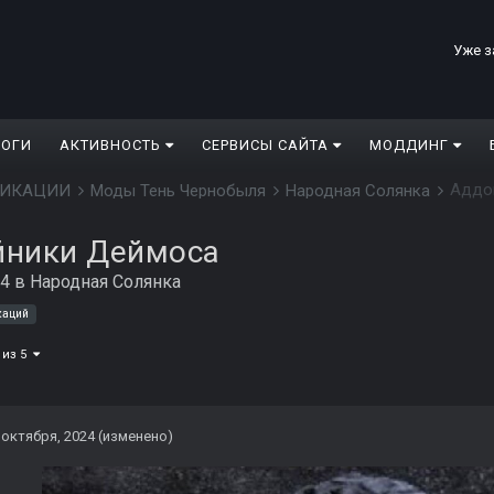
Уже з
ЛОГИ
АКТИВНОСТЬ
СЕРВИСЫ САЙТА
МОДДИНГ
Аддон
ДИФИКАЦИИ
Моды Тень Чернобыля
Народная Солянка
айники Деймоса
24
в
Народная Солянка
каций
 из 5
 октября, 2024
(изменено)