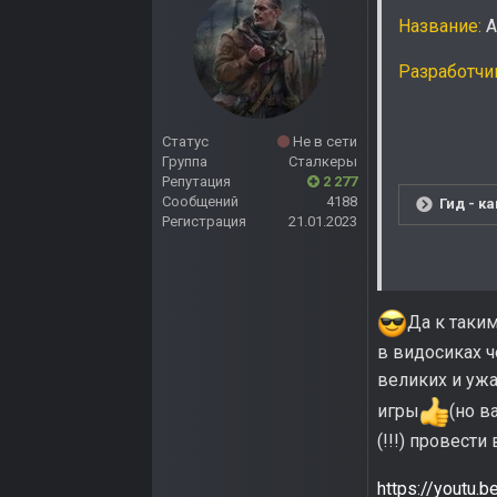
Название:
А
Разработчи
Статус
Не в сети
Группа
Сталкеры
Репутация
2 277
Сообщений
4188
Гид - к
Регистрация
21.01.2023
Да к таки
в видосиках ч
великих и уж
игры
(но в
(!!!) провест
https://youtu