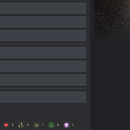
5
4
1
4
1