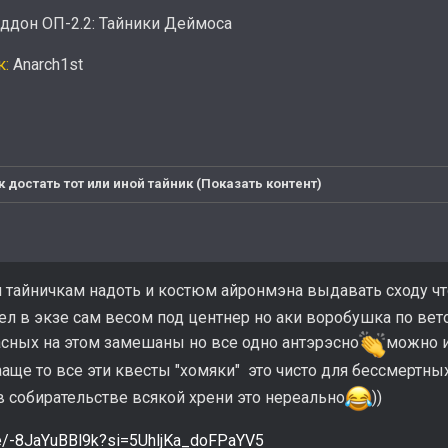
ддон ОП-2.2: Тайники Деймоса
к:
Anarch1st
ак достать тот или иной тайник (Показать контент)
м тайничкам надоть и костюм айронмэна выдавать сходу чт
ел в экзе сам весом под центнер но аки воробушка по вет
асных на этом замешаны но все одно антэрэсно
можно и
ааще то все эти квесты "хомяки" это чисто для бессмертны
и в собирательстве всякой хрени это нереально
))
.be/-8JaYuBBl9k?si=5UhljKa_doFPaYV5