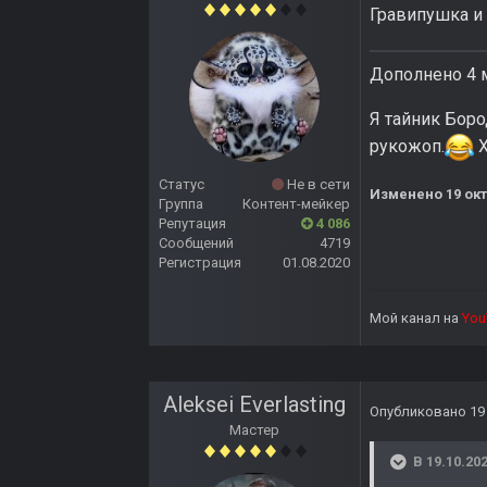
Гравипушка и 
Дополнено 4 
Я тайник Боро
рукожоп.
Х
Статус
Не в сети
Изменено
19 ок
Группа
Контент-мейкер
Репутация
4 086
Сообщений
4719
Регистрация
01.08.2020
Мой канал на
You
Aleksei Everlasting
Опубликовано
19
Мастер
В 19.10.202