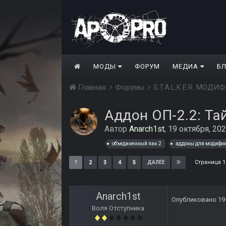
МОДЫ
ФОРУМ
МЕДИА
Б
Главная
Форумы
S.T.A.L.K.E.R. МО
Аддон ОП-2.2: Т
Автор
Anarch1st
,
19 октября, 20
объединенный пак 2
аддоны для модифи
Страница 1
1
2
3
4
5
ДАЛЕЕ
Anarch1st
Опубликовано
19
Воля Отступника