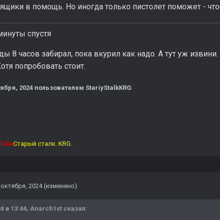
ящики в помощь. Но иногда только пистолет поможет - что
минуты спустя
ды 8 часов забирал, пока вкурил как надо. А тут уж извини.
отя попробовать стоит.
тября, 2024
пользователем StariyStalkKRG
Tube
Старый сталк. KRG.
 октября, 2024
(изменено)
4 в 13:44,
Anarch1st
сказал: