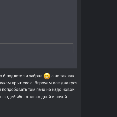
о б подлетел и забрал
а не так как
очкам прыг скок -Впрочем все два гуся
 попробовать тем паче не надо новой
х людей ибо столько дней и ночей