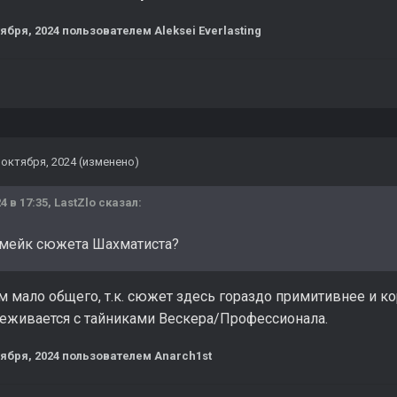
тября, 2024
пользователем Aleksei Everlasting
 октября, 2024
(изменено)
4 в 17:35,
LastZlo
сказал:
емейк сюжета Шахматиста?
 мало общего, т.к. сюжет здесь гораздо примитивнее и к
леживается с тайниками Вескера/Профессионала.
тября, 2024
пользователем Anarch1st