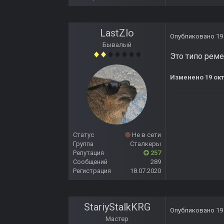
LastZlo
Опубликовано
19
Бывалый
Это типо рем
Изменено
19 ок
Статус
Не в сети
Группа
Сталкеры
Репутация
257
Сообщений
289
Регистрация
18.07.2020
StariyStalkKRG
Опубликовано
19
Мастер