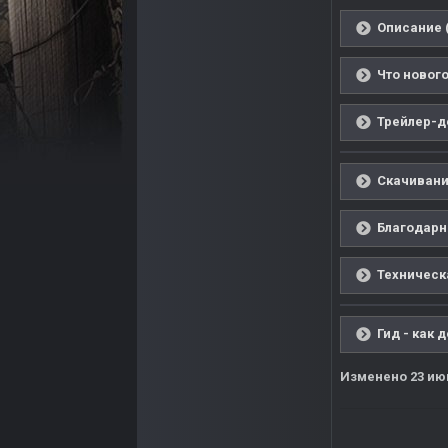
Описание 
Что нового
Трейлер-д
Скачивание
Благодарн
Техническ
Гид - как 
Изменено
23 ию