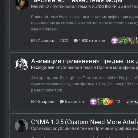
Ганслингер + известные моды
Mervin62
опубликовал тема в
GUNSLINGER и адапта
В данной теме будут выкладываться модификации адапт
начиная с мода связной и далее по мере поступления ад
уже с обновой...
27 февраля, 2022
1 800 ответов
Анимации применения предметов д
FacingSlave
опубликовал тема в
Прочие модификац
Автор аддона: FacingSlave Платформа: Call of Pripyat 1
адаптированный под платформу IX-Ray. Данная работа 
решил себе тож...
25 апреля
6 ответов
12
ix-ra
CNMA 1.0.5 (Custom Need More Artefa
Connexion
опубликовал тема в
Прочие модификаци