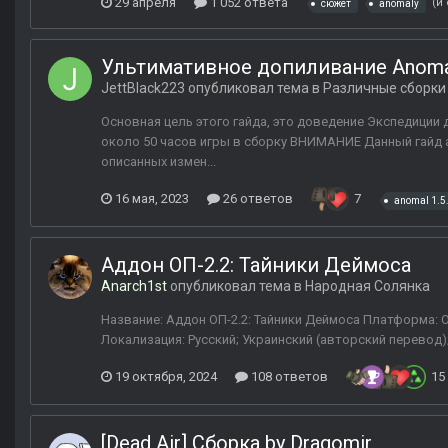
29 апреля
1 052 ответа
(и
сюжет
anomaly
Ультимативное допиливание Anomal
JettBlack223
опубликовал тема в
Различные сборки
Основная цель этого гайда, это доведение Экспедиции
около 50 часов игры в сборку ВНИМАНИЕ Данный гайд ак
описанных измен...
16 мая, 2023
26 ответов
7
anomal 1.5
Аддон ОП-2.2: Тайники Деймоса
Anarch1st
опубликовал тема в
Народная Солянка
Название: Аддон ОП-2.2: Тайники Деймоса Платформа: Об
Локализация: Русский; Украинский (авторский перевод)
19 октября, 2024
108 ответов
15
[Dead Air] Сборка by Dragomir