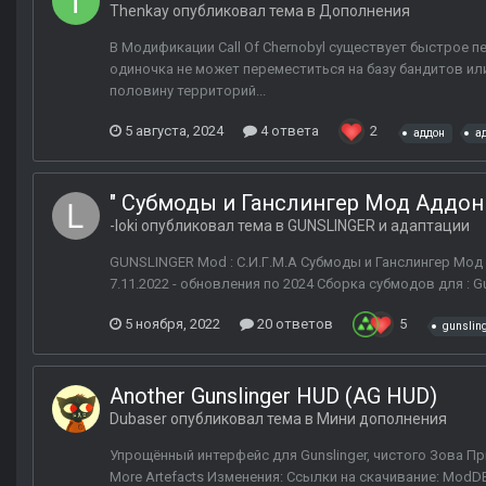
Thenkay
опубликовал тема в
Дополнения
В Модификации Call Of Chernobyl существует быстрое 
одиночка не может переместиться на базу бандитов или
половину территорий...
5 августа, 2024
4 ответа
2
аддон
а
" Субмоды и Ганслингер Мод Аддоны 
-loki
опубликовал тема в
GUNSLINGER и адаптации
GUNSLINGER Mod : С.И.Г.М.А Субмоды и Ганслингер Мод А
7.11.2022 - обновления по 2024 Сборка субмодов для : Gun
5 ноября, 2022
20 ответов
5
gunslin
Another Gunslinger HUD (AG HUD)
Dubaser
опубликовал тема в
Мини дополнения
Упрощённый интерфейс для Gunslinger, чистого Зова Пр
More Artefacts Изменения: Ссылки на скачивание: ModDB