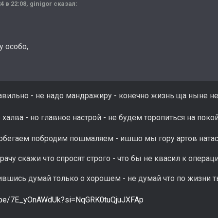
4 в 22:08,
ginigor
сказал:
су особо,
авильно - не надо мандражиру - конечно жизнь ща ныне не
лва - но главное настрой - не будем торопиться на поко
аем побродим пошмаляем - ишшо мы гору артов натас
 скажи что спросят строго - что бы не квасил к операци
сь думай только о хорошем - не думай что по жизни т
tu.be/7E_yOnAWdUk?si=NqGRK0tuQjuJXFAp