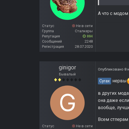
А что с модом 
Статус
Не в сети
Группа
Сталкеры
Репутация
884
Сообщений
2248
Регистрация
28.07.2020
ginigor
Опубликовано
8 
Бывалый
нервы
Cyrax
в других модах
она даже если
вообще, лучш
Всем стперам 
Статус
Не в сети