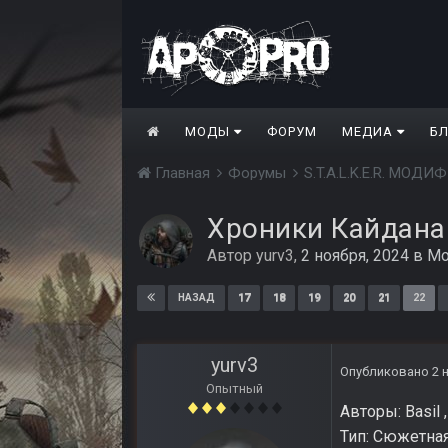
МОДЫ
ФОРУМ
МЕДИА
Б
Главная
Форумы
S.T.A.L.K.E.R. МО
Хроники Кайдана
Автор
yurv3
,
2 ноября, 2024
в
Мо
17
18
19
20
21
22
НАЗАД
yurv3
Опубликовано
2 
Опытный
Авторы: Basil ,
Тип: Сюжетна