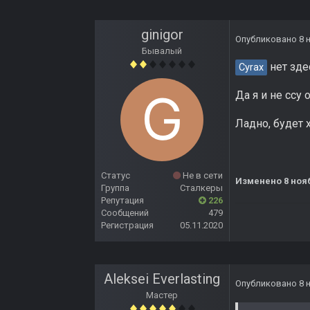
ginigor
Опубликовано
8 
Бывалый
нет здес
Cyrax
Да я и не ссу
Ладно, будет 
Статус
Не в сети
Изменено
8 ноя
Группа
Сталкеры
Репутация
226
Сообщений
479
Регистрация
05.11.2020
Aleksei Everlasting
Опубликовано
8 
Мастер