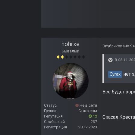
hohrxe
Опубликовано
9 
Бывалый
В 08.11.202
нет з
Cyrax
Все будет хо
Статус
Не в сети
Группа
Сталкеры
Репутация
12
Спасал Креста
Сообщений
237
Регистрация
28.12.2023