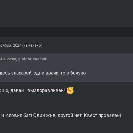
ноября, 2024
(изменено)
4 в 22:08,
ginigor
сказал:
десь знахарей, одни врачи, то и боязно
рошо, давай выздоравливай!
 и словил баг) Один жив, другой нет. Квест провален)