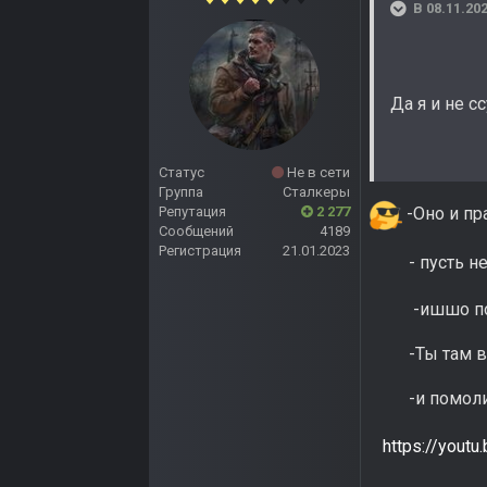
В 08.11.202
Да я и не с
Статус
Не в сети
Группа
Сталкеры
Репутация
2 277
-Оно и пр
Сообщений
4189
Регистрация
21.01.2023
- пусть не ха
-ишшо побег
-Ты там врачу
-и помоливши
https://you