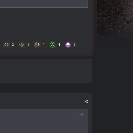
2
1
1
4
6