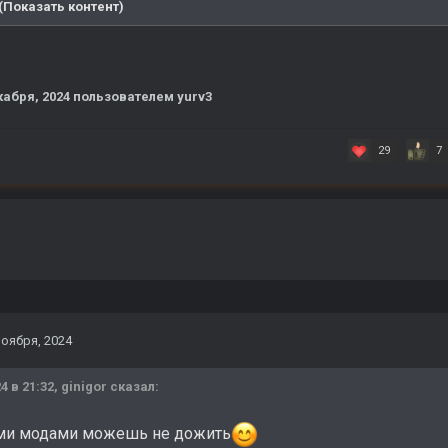
(Показать контент)
кабря, 2024
пользователем yurv3
29
7
ноября, 2024
4 в 21:32,
ginigor
сказал:
ими модами можешь не дожить