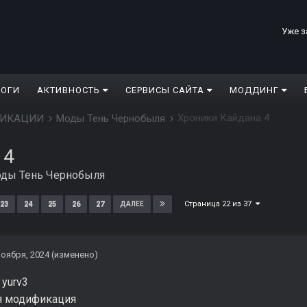
Уже з
ЛОГИ
АКТИВНОСТЬ
СЕРВИСЫ САЙТА
МОДДИНГ
Хроники Кайдана 4
ДИФИКАЦИИ
Моды Тень Чернобыля
 4
ды Тень Чернобыля
Страница 22 из 37
23
24
25
26
27
ДАЛЕЕ
ноября, 2024
(изменено)
 yurv3
я модификация