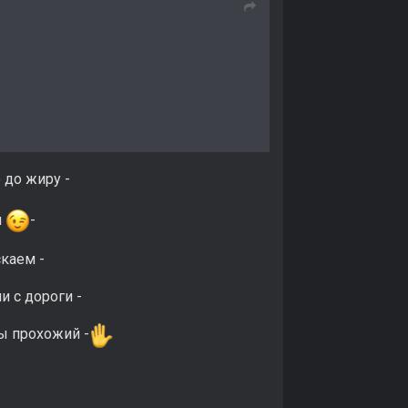
 до жиру -
й
-
каем -
и с дороги -
ы прохожий -