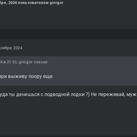
бря, 2024
пользователем ginigor
ноября, 2024
4 в 21:32,
ginigor
сказал:
орри выживу поору еще.
да ты денешься с подводной лодки ?) Не переживай, мужи