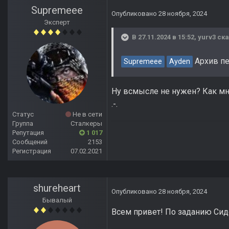
Supremeee
Опубликовано
28 ноября, 2024
Эксперт
В 27.11.2024 в 15:52,
yurv3
ска
Архив пе
Supremeee
Ayden
Ну всмысле не нужен? Как мн
.-.
Статус
Не в сети
Группа
Сталкеры
Репутация
1 017
Сообщений
2153
Регистрация
07.02.2021
shureheart
Опубликовано
28 ноября, 2024
Бывалый
Всем привет! По заданию Сидо