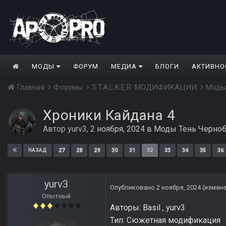
МОДЫ
ФОРУМ
МЕДИА
БЛОГИ
АКТИВНО
Главная
Форумы
S.T.A.L.K.E.R. МОДИФИКАЦИИ
Моды
Хроники Кайдана 4
Автор
yurv3
,
2 ноября, 2024
в
Моды Тень Черно
27
28
29
30
31
32
33
34
35
36
НАЗАД
yurv3
Опубликовано
2 ноября, 2024
(измен
Опытный
Авторы: Basil , yurv3
Тип: Сюжетная модификация