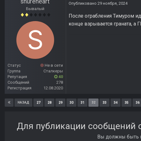
shureheart
Опубликовано
29 ноября, 2024
Бывалый
После ограбления Тимуром иду
конце взрывается граната, а Г
Статус
Не в сети
Группа
Сталкеры
Репутация
40
Сообщений
278
Регистрация
12.08.2020
27
28
29
30
31
32
33
34
35
36
НАЗАД
Для публикации сообщений с
Вы должны быть п