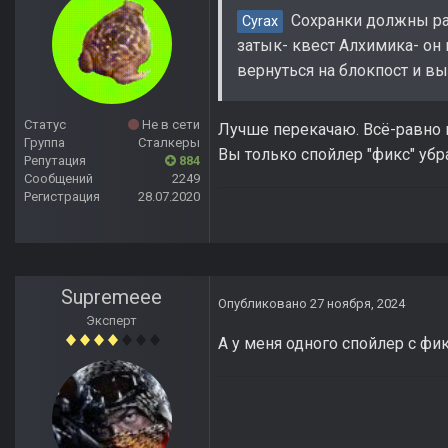
Сохранки должны раб
Cyrax
затык- квест Алхимика- он 
вернуться на блокпост и в
Статус
Не в сети
Лучше перекачаю. Всё-равно н
Группа
Сталкеры
Вы только спойлер "фикс" убр
Репутация
884
Сообщений
2249
Регистрация
28.07.2020
Supremeee
Опубликовано
27 ноября, 2024
Эксперт
А у меня одного спойлер с фи