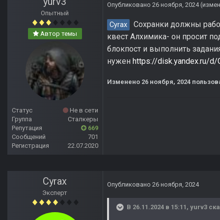
yurv3
Опубликовано
26 ноября, 2024
(изме
Опытный
Сохранки должны работа
Cyrax
Автор темы
квест Алхимика- он просит по
блокпост и выполнить задани
нужен
https://disk.yandex.ru/
Изменено
26 ноября, 2024
пользова
Статус
Не в сети
Группа
Сталкеры
Репутация
669
Сообщений
701
Регистрация
22.07.2020
Cyrax
Опубликовано
26 ноября, 2024
Эксперт
В 26.11.2024 в 15:11,
yurv3
ска