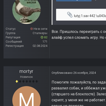
lutyj 1.sav
442 \u043a\u041
Статус
Не в сети
Все. Пришлось переиграть с 
Группа
Сталкеры
алайф успел сломать игру. Но 
Репутация
82
Сообщений
171
Регистрация
02.08.2024
mortyr
Опубликовано
26 ноября, 2024
Новичок
Помогите пожалуйста, по зада
развалил собак, и оббежал уж
(старшего на блокпосте). Зал
скрипт, у меня же не работае
равно не помогло.