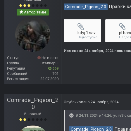
Правки ка
Comrade_Pigeon_2.0
Автор темы
lutyj 1.sav
pl ban
Недоступно
Недост
Изменено
24 ноября, 2024
пользова
Статус
Не в сети
Группа
Сталкеры
Репутация
669
Сообщений
701
Регистрация
22.07.2020
Comrade_Pigeon_2
Опубликовано
24 ноября, 2024
.0
Бывалый
В 24.11.2024 в 14:26,
yurv3
ска
Правки 
Comrade_Pigeon_2.0