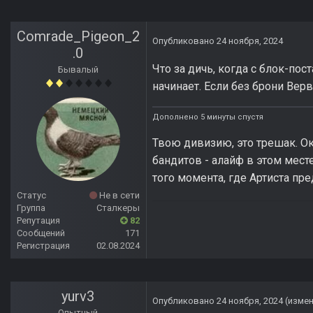
Comrade_Pigeon_2
Опубликовано
24 ноября, 2024
.0
Что за дичь, когда с блок-по
Бывалый
начинает. Если без брони Вер
Дополнено 5 минуты спустя
Твою дивизию, это трешак. Ок
бандитов - алайф в этом месте
того момента, где Артиста пр
Статус
Не в сети
Группа
Сталкеры
Репутация
82
Сообщений
171
Регистрация
02.08.2024
yurv3
Опубликовано
24 ноября, 2024
(изме
Опытный