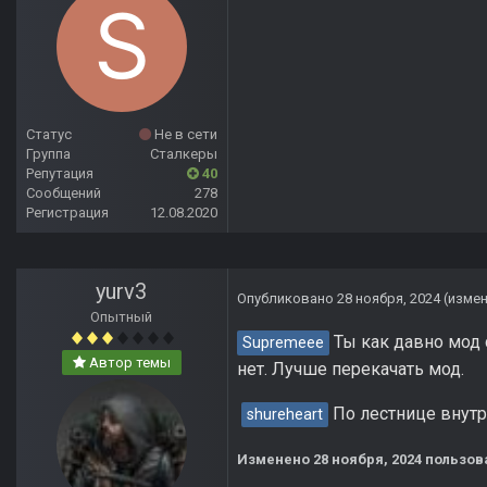
Статус
Не в сети
Группа
Сталкеры
Репутация
40
Сообщений
278
Регистрация
12.08.2020
yurv3
Опубликовано
28 ноября, 2024
(изме
Опытный
Ты как давно мод 
Supremeee
Автор темы
нет. Лучше перекачать мод.
По лестнице внутр
shureheart
Изменено
28 ноября, 2024
пользова