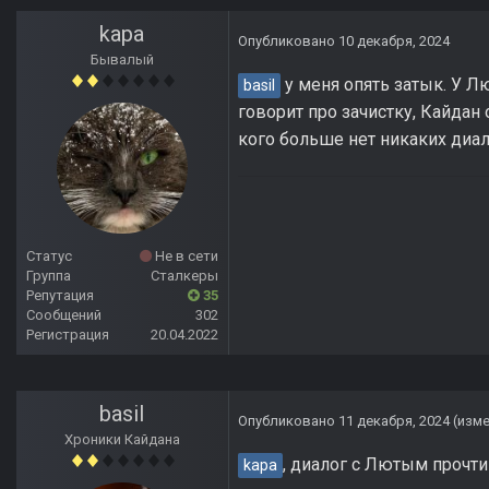
kapa
Опубликовано
10 декабря, 2024
Бывалый
у меня опять затык. У Л
basil
говорит про зачистку, Кайдан
кого больше нет никаких диа
Статус
Не в сети
Группа
Сталкеры
Репутация
35
Сообщений
302
Регистрация
20.04.2022
basil
Опубликовано
11 декабря, 2024
(изм
Хроники Кайдана
, диалог с Лютым прочти
kapa