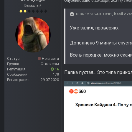
Опубликовано
6 декабря, 2024
(изме
Бывалый
В 04.12.2024 в 19:01,
basil
сказ
Уже залил, проверяю.
Дополнено 9 минуты спуст
Всё в порядке, можно скачи
Статус
Не в сети
Группа
Сталкеры
Репутация
16
Папка пустая... Это типа прико
Сообщений
179
Регистрация
29.07.2020