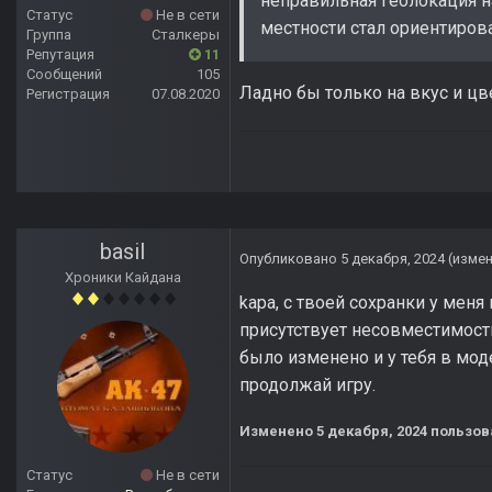
неправильная геолокация н
Статус
Не в сети
местности стал ориентиров
Группа
Сталкеры
Репутация
11
Сообщений
105
Ладно бы только на вкус и цв
Регистрация
07.08.2020
basil
Опубликовано
5 декабря, 2024
(изме
Хроники Кайдана
kapa, с твоей сохранки у меня
присутствует несовместимост
было изменено и у тебя в мод
продолжай игру.
Изменено
5 декабря, 2024
пользова
Статус
Не в сети