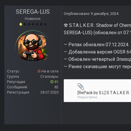
SEREGA-LUS
Опубликовано
9 декабря, 2024
Новичок
S.T.A.L.K.E.R.: Shadow of Ch
☢️
SEREGA-LUS) (обновлен от 07.
— Репак обновлен 07.12.2024.
— Добавленна версия OGSR 64 
— Обновлен четвертый Эпизод 
— Ранее скачавшие могут пер
Статус
Не в сети
Группа
Сталкеры
Репутация
81
Сообщений
82
Регистрация
28.07.2020
Недоступно