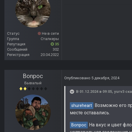
Статус
Не в сети
Группа
Сталкеры
Репутация
35
Сообщений
302
Регистрация
20.04.2022
Bonpoc
Опубликовано
5 декабря, 2024
Бывалый
В 01.12.2024 в 09:05,
yurv3
ска
Возможно его про
shureheart
месте оставались.
На вкус и цвет фл
Bonpoc