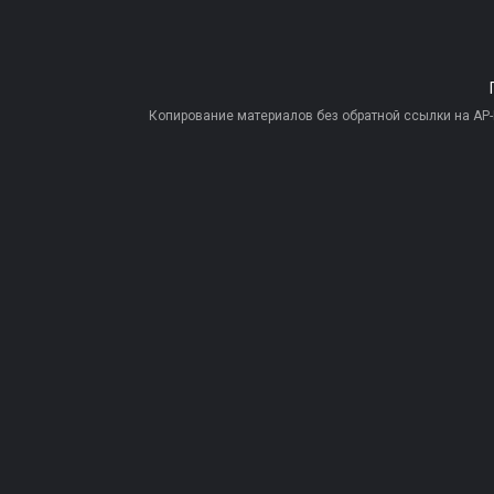
Копирование материалов без обратной ссылки на AP-PR