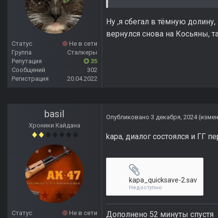
Ну ,я сбегал в тёмную долину,
вернулся снова на Косьяны, 
Статус
Не в сети
Группа
Сталкеры
Репутация
35
Сообщений
302
Регистрация
20.04.2022
basil
Опубликовано
3 декабря, 2024
(изме
Хроники Кайдана
kapa, диалог состоялся и ГГ п
kapa_quicksave-2.sav
Недоступно
Статус
Не в сети
Дополнено 52 минуты спустя