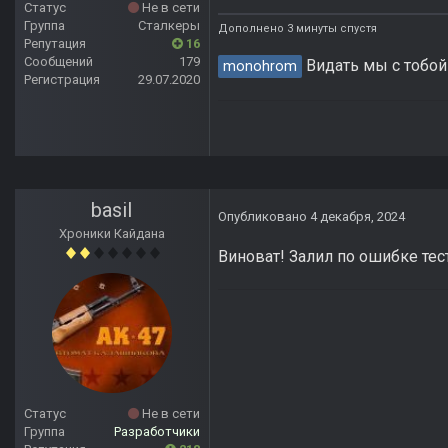
Статус
Не в сети
Группа
Сталкеры
Дополнено 3 минуты спустя
Репутация
16
Сообщений
179
Видать мы с тобой
monohrom
Регистрация
29.07.2020
basil
Опубликовано
4 декабря, 2024
Хроники Кайдана
Виноват! Залил по ошибке те
Статус
Не в сети
Группа
Разработчики