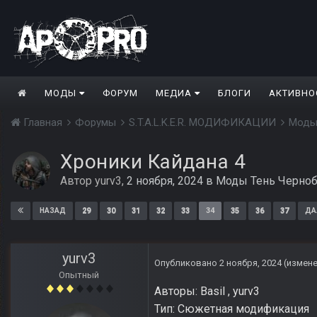
МОДЫ
ФОРУМ
МЕДИА
БЛОГИ
АКТИВНО
Главная
Форумы
S.T.A.L.K.E.R. МОДИФИКАЦИИ
Моды
Хроники Кайдана 4
Автор
yurv3
,
2 ноября, 2024
в
Моды Тень Черно
29
30
31
32
33
34
35
36
37
НАЗАД
ДА
yurv3
Опубликовано
2 ноября, 2024
(измен
Опытный
Авторы: Basil , yurv3
Тип: Сюжетная модификация