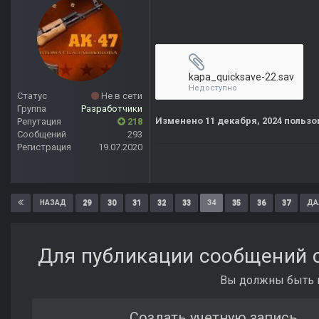
kapa_quicksave-22.sav
Недоступно
Статус
Не в сети
Группа
Разработчики
Изменено
11 декабря, 2024
пользов
Репутация
218
Сообщений
293
Регистрация
19.07.2020
29
30
31
32
33
34
35
36
37
НАЗАД
ДА
Для публикации сообщений с
Вы должны быть п
Создать учетную запись