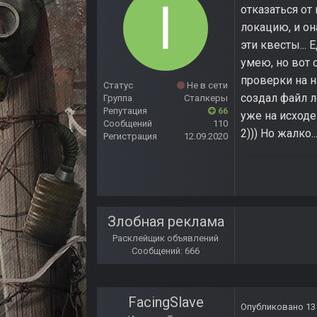
отказаться от
локацию, и он
эти квесты...
умею, но вот 
проверки на н
Статус
Не в сети
создал файл л
Группа
Сталкеры
Репутация
66
уже на исходе
Сообщений
110
2))) Но жалко...
Регистрация
12.09.2020
Злобная реклама
Расклейщик объявлений
Сообщений: 666
FacingSlave
Опубликовано
13