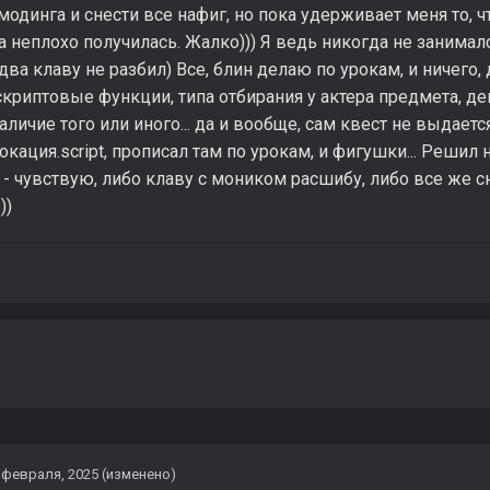
 модинга и снести все нафиг, но пока удерживает меня то, 
а неплохо получилась. Жалко))) Я ведь никогда не занимал
 Едва клаву не разбил) Все, блин делаю по урокам, и ничего
скриптовые функции, типа отбирания у актера предмета, де
аличие того или иного... да и вообще, сам квест не выдаетс
окация.script, прописал там по урокам, и фигушки... Решил 
 - чувствую, либо клаву с моником расшибу, либо все же сн
))
 февраля, 2025
(изменено)