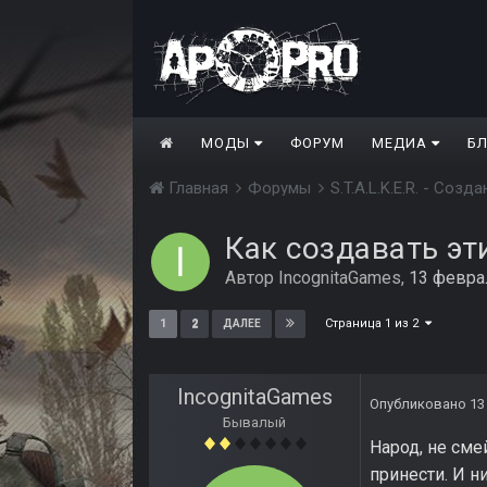
МОДЫ
ФОРУМ
МЕДИА
Б
Главная
Форумы
S.T.A.L.K.E.R. - Соз
Как создавать эт
Автор
IncognitaGames
,
13 февра
Страница 1 из 2
1
2
ДАЛЕЕ
IncognitaGames
Опубликовано
13
Бывалый
Народ, не сме
принести. И 