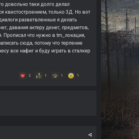
что довольно таки долго делал
ся квестостроением, только 3Д. Но вот
, диалоги разветвленные я делать
нег, давания актеру денег, предметов,
я. Прописал что нужно в tm_локация,
написать сюда, потому что терпение
есу все нафиг и буду играть в сталкер
2
1
1
1