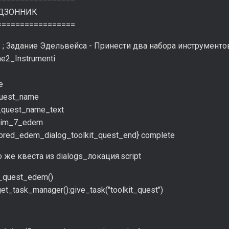
ОННИК
=================
t] ; Задание Эдельвейса - Принести два набора инструменто
me2_Instrumenti
e
_quest_name
t_quest_name_text
_sim_7_edem
+pred_edem_dialog_toolkit_quest_end} complete
 же квеста из dialogs_локация.script
it_quest_edem()
et_task_manager():give_task("toolkit_quest")