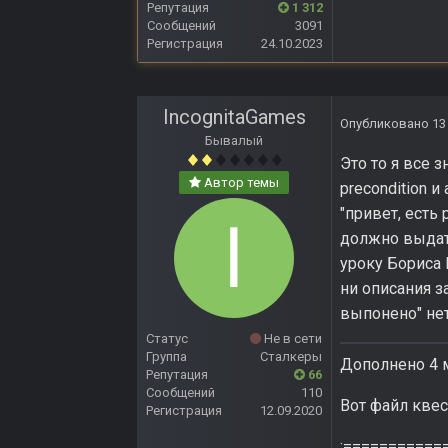
Репутация
1 312
Сообщений
3091
Регистрация
24.10.2023
IncognitaGames
Опубликовано
13
Бывалый
Это то я все 
Автор темы
precondition и
"привет, есть 
должно выдать
уроку Бориса 
ни описания з
выпонено" нет
Статус
Не в сети
Группа
Сталкеры
Дополнено 4 
Репутация
66
Сообщений
110
Вот файл квес
Регистрация
12.09.2020
;===========