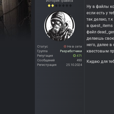
История Трависа
Ну в файлы к
если есть у т
так делаю, т.
в quest_items
файл dead_gen
делаешь свою 
него, далее в
Статус
Не в сети
квестовым п
Группа
Разработчики
Репутация
471
Сообщений
493
Кидаю для теб
Регистрация
25.10.2024