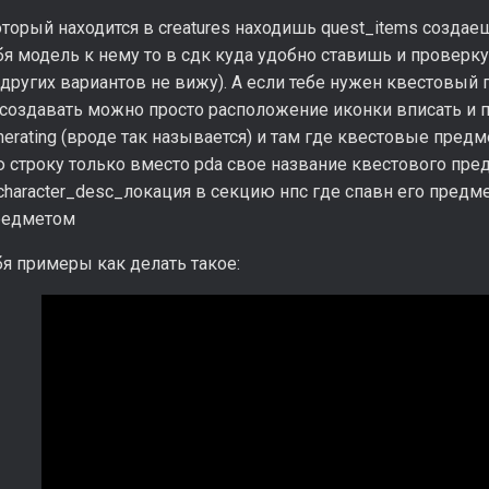
оторый находится в creatures находишь quest_items созд
ебя модель к нему то в сдк куда удобно ставишь и проверку
к других вариантов не вижу). А если тебе нужен квестовый 
 создавать можно просто расположение иконки вписать и п
erating (вроде так называется) и там где квестовые предм
строку только вместо pda свое название квестового пред
 character_desc_локация в секцию нпс где спавн его пред
редметом
я примеры как делать такое: