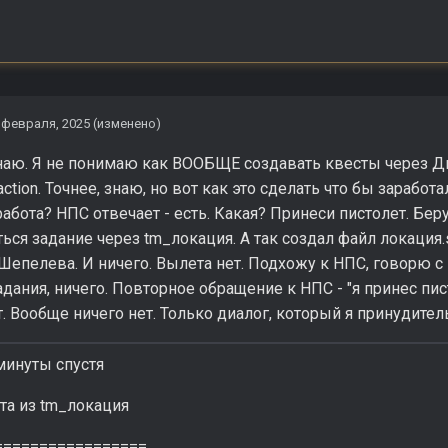
 февраля, 2025
(изменено)
знаю. Я не понимаю как ВООБЩЕ создавать квесты через Д
 action. Точнее, знаю, но вот как это сделать что бы заработ
работа? НПС отвечает - есть. Какая? Принеси пистолет. Беру
ся задание через tm_локация. А так создал файл локация.s
Шепелева. И ничего. Вылета нет. Подхожу к НПС, говорю с н
адания, ничего. Повторное обращение к НПС - "я принес пист
. Вообще ничего нет. Только диалог, который я принудител
минуты спустя
та из tm_локация
=================