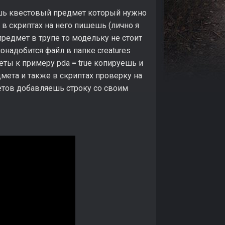
аешь квестовый предмет который нужно
 в скриптах на него пишешь (лично я
предмет в трупе то модельку не стоит
онадобится файл в папке creatures
еты к примеру pda = true копируешь и
мета и также в скриптах проверку на
метов добавляешь строку со своим