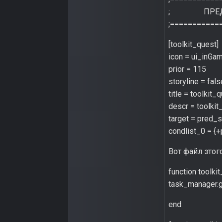
; ПРЕДЗ
;===========
[toolkit_ques
icon = ui_inGa
prior = 115
storyline = fals
title = toolkit
descr = toolki
target = pred
condlist_0 = {
Вот файл этого
function toolk
task_manager.g
end