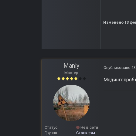
Изменено
13 фе
Manly
Опубликовано
13
Мастер
Модингопроб
Статус
Не в сети
Группа
Сталкеры
+