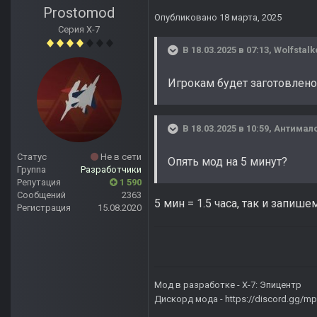
Prostomod
Опубликовано
18 марта, 2025
Серия Х-7
В 18.03.2025 в 07:13,
Wolfstalk
Игрокам будет заготовлено 1
В 18.03.2025 в 10:59,
Антимал
Статус
Не в сети
Опять мод на 5 минут?
Группа
Разработчики
Репутация
1 590
Сообщений
2363
5 мин = 1.5 часа, так и запишем.
Регистрация
15.08.2020
Мод в разработке -
X-7: Эпицентр
Дискорд мода -
https://discord.gg/