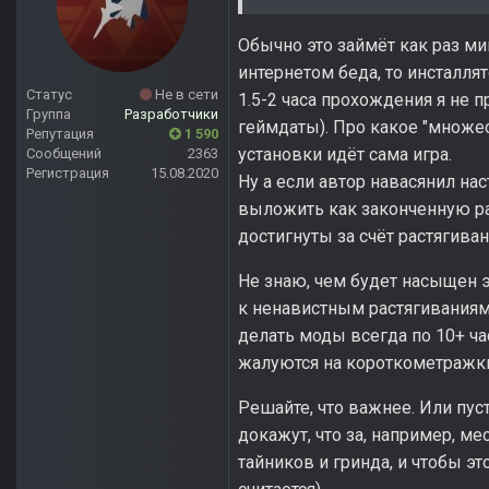
Обычно это займёт как раз ми
интернетом беда, то инсталля
Статус
Не в сети
1.5-2 часа прохождения я не п
Группа
Разработчики
геймдаты). Про какое "множес
Репутация
1 590
установки идёт сама игра.
Сообщений
2363
Регистрация
15.08.2020
Ну а если автор навасянил на
выложить как законченную раб
достигнуты за счёт растягиван
Не знаю, чем будет насыщен э
к ненавистным растягиваниям 
делать моды всегда по 10+ ча
жалуются на короткометражки,
Решайте, что важнее. Или пус
докажут, что за, например, ме
тайников и гринда, и чтобы э