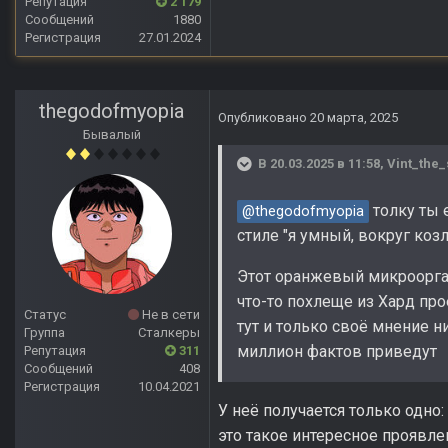
Репутация
2 179
Сообщений
1880
Регистрация
27.01.2024
thegodofmyopia
Опубликовано
20 марта, 2025
Бывалый
В 20.03.2025 в 11:58,
Vint_the_
толку ты 
@thegodofmyopia
стиле "я умный, вокруг козлы
Этот оранжевый микроорган
что-то похлеще из Хард про
Статус
Не в сети
тут и только своё мнение н
Группа
Сталкеры
миллион фактов приведут
Репутация
311
Сообщений
408
Регистрация
10.04.2021
У неё получается только одно
это такое интересное проявле