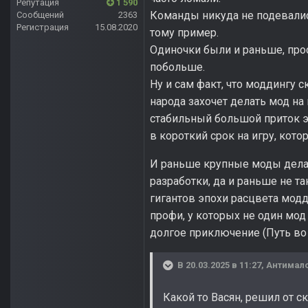
Репутация
1 590
Команды никуда не подевалис
Сообщений
2363
Регистрация
15.08.2020
тому пример.
Одиночки были и раньше, про
побольше.
Ну и сам факт, что моддингу 
народа захочет делать мод на
стабильный большой приток э
в короткий срок на игру, кото
И раньше крупные моды делали
разработки, да и раньше не т
гигантов эпохи расцвета модди
профи, у которых не один мод 
долгое приключение (Путь во М
В 20.03.2025 в 11:27,
Антимал
Какой то Васян, решил от с