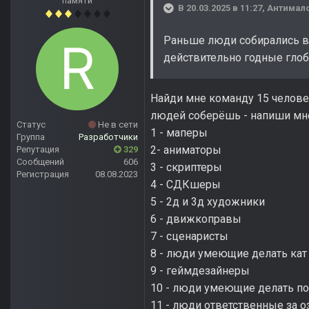
памяти
В 20.03.2025 в 11:27,
Антимал
Раньше люди собирались в
действительно годные глоб
Найди мне команду 15 челове
людей соберёшь - напиши мне
Статус
Не в сети
1 - маперы
Группа
Разработчики
2- аниматоры
Репутация
329
Сообщений
606
3 - скриптеры
Регистрация
08.08.2023
4 - СДКшеры
5 - 2д и 3д художники
6 - движкоправы
7 - сценаристы
8 - люди умеющие делать кат 
9 - геймдезайнеры
10 - люди умеющие делать п
11 - люди ответственные за 