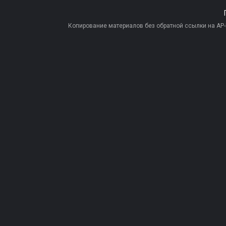
Копирование материалов без обратной ссылки на AP-PR