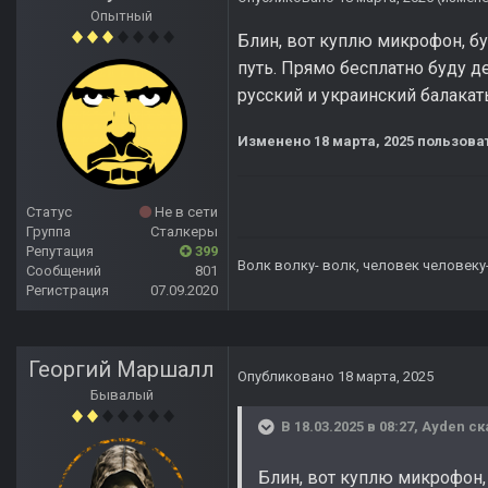
Опытный
Блин, вот куплю микрофон, буд
путь. Прямо бесплатно буду д
русский и украинский балакат
Изменено
18 марта, 2025
пользова
Статус
Не в сети
Группа
Сталкеры
Репутация
399
Волк волку- волк, человек человеку
Сообщений
801
Регистрация
07.09.2020
Георгий Маршалл
Опубликовано
18 марта, 2025
Бывалый
В 18.03.2025 в 08:27,
Ayden
ск
Блин, вот куплю микрофон, 