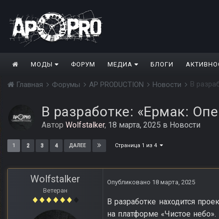
МОДЫ
ФОРУМ
МЕДИА
БЛОГИ
АКТИВНО
В разра
Главная
Форумы
AP PRODUCTION
Новости
В разработке: «Ермак: Оп
Автор
Wolfstalker
,
18 марта, 2025
в
Новости
Страница 1 из 4
1
2
3
4
ДАЛЕЕ
Wolfstalker
Опубликовано
18 марта, 2025
Ветеран
В разработке находится прое
на платформе «Чистое небо».