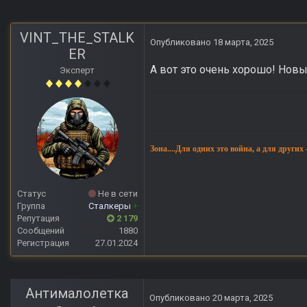
VINT_THE_STALK
Опубликовано
18 марта, 2025
ER
А вот это очень хорошо! Новы
Эксперт
Зона....Для одних это война, а для других
Статус
Не в сети
Группа
Сталкеры
+
Репутация
2 179
Сообщений
1880
Регистрация
27.01.2024
Антималолетка
Опубликовано
20 марта, 2025