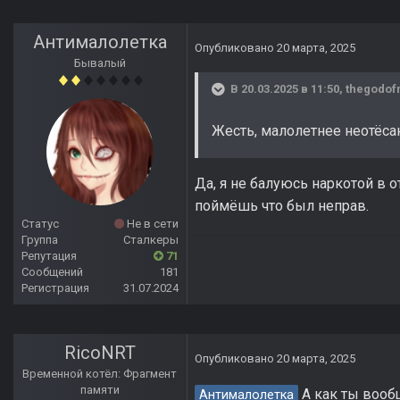
Антималолетка
Опубликовано
20 марта, 2025
Бывалый
В 20.03.2025 в 11:50,
thegodof
Жесть, малолетнее неотёса
Да, я не балуюсь наркотой в о
поймёшь что был неправ.
Статус
Не в сети
Группа
Сталкеры
Репутация
71
Сообщений
181
Регистрация
31.07.2024
RicoNRT
Опубликовано
20 марта, 2025
Временной котёл: Фрагмент
памяти
А как ты вооб
Антималолетка