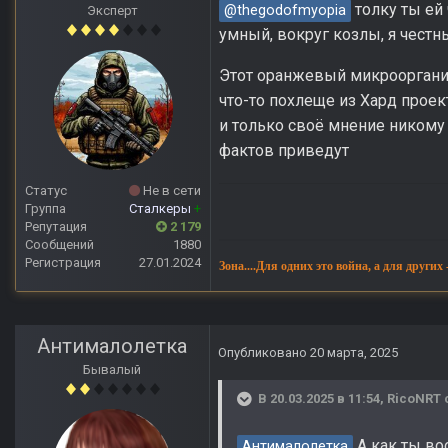
толку ты ей 
@thegodofmyopia
Эксперт
умный, вокруг козлы, я честный
Этот оранжевый микроорганиз
что-то похлеще из Хард проект
и только своё мнение никому 
фактов приведут
Статус
Не в сети
Группа
Сталкеры
+
Репутация
2 179
Сообщений
1880
Регистрация
27.01.2024
Зона....Для одних это война, а для других
Антималолетка
Опубликовано
20 марта, 2025
Бывалый
В 20.03.2025 в 11:54,
RicoNRT
А как ты во
Антималолетка