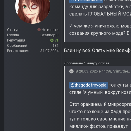
команду для разработки, а 
сделать ГЛОБАЛЬНЫЙ МО
И чем же я уничтожаю модо
Статус
Не в сети
создания крупного мода? В
Группа
Сталкеры
Репутация
71
Сообщений
181
Блин ну всё. Опять мне Вольф
Регистрация
31.07.2024
Дополнено 1 минуту спустя
В 20.03.2025 в 11:58,
Vint_the_
толку ты 
@thegodofmyopia
стиле "я умный, вокруг козлы
Этот оранжевый микроорган
что-то похлеще из Хард про
тут и только своё мнение н
миллион фактов приведут