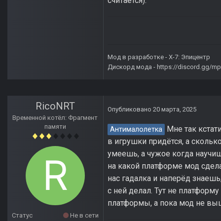
считается).
Мод в разработке -
X-7: Эпицентр
Дискорд мода -
https://discord.gg/
RicoNRT
Опубликовано
20 марта, 2025
Временной котёл: Фрагмент
памяти
Мне так кстат
Антималолетка
в игрушки придётся, а скольк
умеешь, а чужое когда научиш
на какой платформе мод сдела
нас гадалка и наперёд знаешь,
с ней делал. Тут не платформу
платформы, а пока мод не вы
Статус
Не в сети