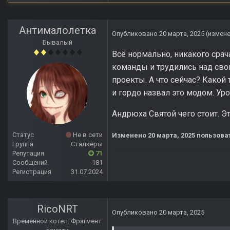
Антималолетка
Опубликовано
20 марта, 2025
(измен
Бывалый
Всё нормально, никакого сра
команды и трудились над сво
проекты. А что сейчас? Какой 
и гордо назвал это модом. Уро
Андрюха Святой чего стоит. Э
Статус
Не в сети
Изменено
20 марта, 2025
пользова
Группа
Сталкеры
Репутация
71
Сообщений
181
Регистрация
31.07.2024
RicoNRT
Опубликовано
20 марта, 2025
Временной котёл: Фрагмент