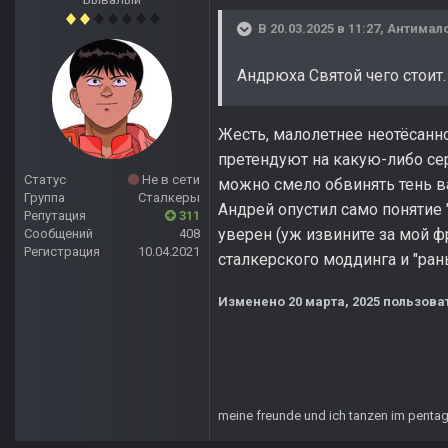
В 20.03.2025 в 11:27,
Антимал
Андрюха Святой чего стоит.
Жесть, малолетнее неотёсанно
претендуют на какую-либо се
Статус
Не в сети
можно смело обвинять тень в
Группа
Сталкеры
Андрей опустил само понятие 
Репутация
311
уверен (уж извините за мой фр
Сообщений
408
Регистрация
10.04.2021
сталкерского моддинга и "ра
Изменено
20 марта, 2025
пользоват
meine freunde und ich tanzen im pent