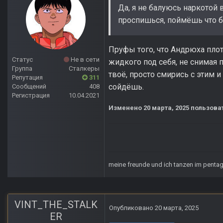
Да, я не балуюсь наркотой 
проспишься, поймёшь что б
Пруфы того, что Андрюха плотн
Статус
Не в сети
жидкого под себя, не снимая 
Группа
Сталкеры
твоё, просто смирись с этим 
Репутация
311
сойдёшь.
Сообщений
408
Регистрация
10.04.2021
Изменено
20 марта, 2025
пользоват
meine freunde und ich tanzen im pent
VINT_THE_STALK
Опубликовано
20 марта, 2025
ER