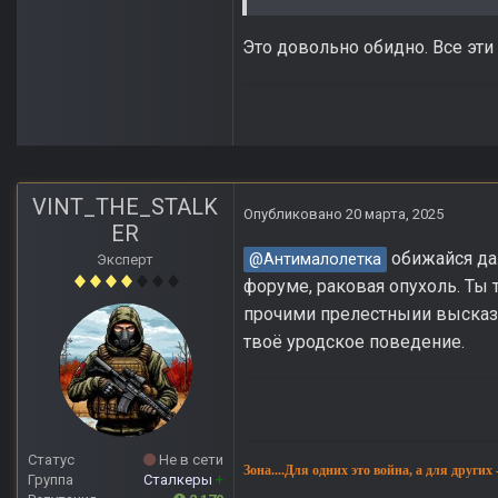
Это довольно обидно. Все эт
VINT_THE_STALK
Опубликовано
20 марта, 2025
ER
обижайся дал
@Антималолетка
Эксперт
форуме, раковая опухоль. Ты 
прочими прелестныии высказы
твоё уродское поведение.
Статус
Не в сети
Зона....Для одних это война, а для других
Группа
Сталкеры
+