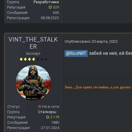
Группа
Разработчики
Репутация
329
Сообщений
606
Регистрация
08.08.2023
VINT_THE_STALK
Опубликовано
20 марта, 2025
ER
забей на неё, ей бе
@RicoNRT
Эксперт
Зона....Для одних это война, а для других
Статус
Не в сети
Группа
Сталкеры
+
Репутация
2 179
Сообщений
1880
Регистрация
27.01.2024