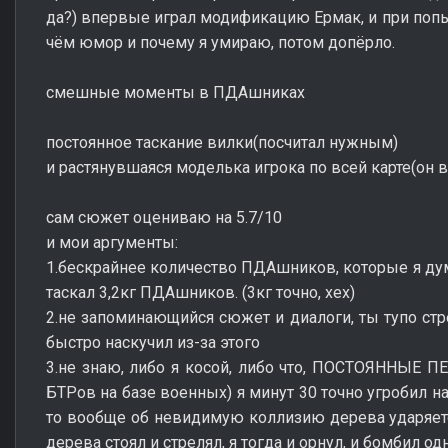
да?) впервые играл модификацию Ермак, и при попы
чём юмор и почему я умираю, потом допёрло.
смешные моменты в ПДАшниках
постоянное таскание вилки(посчитал нужным)
и растянувшаяся моделька игрока по всей карте(он в
сам сюжет оцениваю на 5.7/10
и мои аргументы:
1.бескрайнее количество ПДАшников, которые я дум
таскал 3,2кг ПДАшников. (3кг точно, хех)
2.не запоминающийся сюжет и диалоги, ты тупо стр
быстро наскучил из-за этого
3.не знаю, либо я косой, либо что, ПОСТОЯННЫЕ 
БТРов на базе военных) я минут 30 точно угробил на
то вообще об невидимую коллизию дерева ударяется
дерева стоял и стрелял, я тогда и орнул, и бомбил о