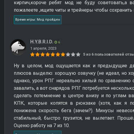
кирпич,короче ребят мод не буду советовать,а в
пожалеете ,ищите читы и трейнеры чтобы сохранить
Время игры: Мод пройден
H.Y.B.R.I.D.
6
1 апреля, 2023
5 из 6 пользователей от
Ну в целом, мод ощущается как и предыдущие два
плюсов выделю: хорошую озвучку (не идеал, но х
однако, урон РПГ нереально хилый по сравнению 
завалить, а вот снарядов РПГ потребуется несколько
сделать потемнение в центре внизу и по углам вв
КПК, которые копятся в рюкзаке (хотя, как я по
понижена скорость бега (зачем?). Минусы невесо
стабильный, быстро грузится, не вылетает. Прошёл
Оценю работу на 7 из 10.