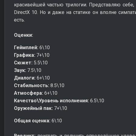
красивейшей частью трилогии. Представляю себе,
DirectX 10. Но и даже на статике он вполне симпат
есть.
Оценки:
Геймплей:
6\10
Графика:
7+\10
Сюжет:
5.5\10
Звук:
7.5\10
Диалоги:
6+\10
Стабильность:
8.5\10
Атмосфера:
6+\10
Качество\Уровень исполнения:
6.5\10
Оружейный пак:
7+\10
Общая оценка:
6\10
Вердикт:
поиграть и получить определённое удово