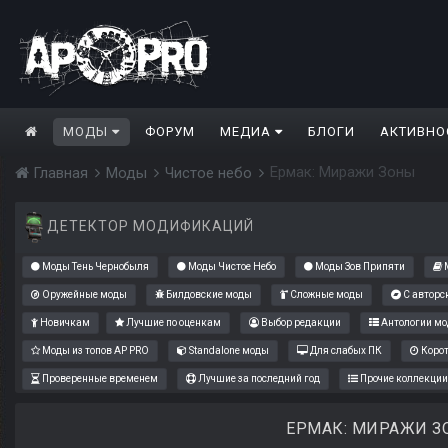
МОДЫ
ФОРУМ
МЕДИА
БЛОГИ
АКТИВНО
Ермак: Миражи Зоны
Главная
Моды
Чистое небо
ДЕТЕКТОР МОДИФИКАЦИЙ
Моды Тень Чернобыля
Моды Чистое Небо
Моды Зов Припяти
М
Оружейные моды
Билдовские моды
Сложные моды
С авторс
Новичкам
Лучшие по оценкам
Выбор редакции
Антологии мо
Моды из топов AP PRO
Standalone моды
Для слабых ПК
Коро
Проверенные временем
Лучшие за последний год
Прочие коллекции
ЕРМАК: МИРАЖИ 