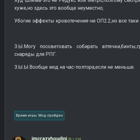
Худ шлема-это не Редукс или Метро,поэтому смотри
хуже,но здесь это вообще неуместно;
Убогие эффекты кровотечения-не ОП2.2,но все таки 
З.Ы.Могу посоветовать собирать аптечки,бинты,
снаряды для РПГ.
З.Ы.Ы.Вообще мод на час-полтора,если не меньше.
Время игры: Мод пройден
imcrazyhoudini
1 374