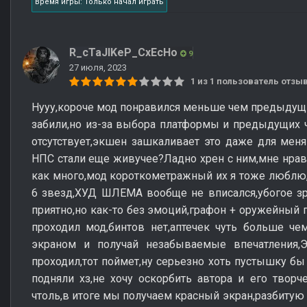
Время игры: Только начал играть
R_cTaJlKeP_CxEcHo
9
27 июля, 2023
1 из 1 пользователь отз
Нууу,короче мод понравился меньше чем предыдущие
забили,но из-за выбора платформы и предыдущих ч
отсутствует,экшен зашкаливает это даже для мен
НПС стали еще живучее?Ладно хрен с ним,мне нравя
как много,мод короткометражный их я тоже люблю,к
6 звезд,ХУД ШЛЕМА вообще не вписался,убогое зр
приятно,но как-то без эмоций,графон + оружейный п
проходил мод,бинтов нет,аптечек чуть больше че
экраном и получай незабываемые впечатления,Энер
проходил,тот поймет,ну серьезно хоть пустышку бы
подняли хз,не хочу оскорбить автора и его творче
чтоль,в итоге мы получаем красный экран,разбитую