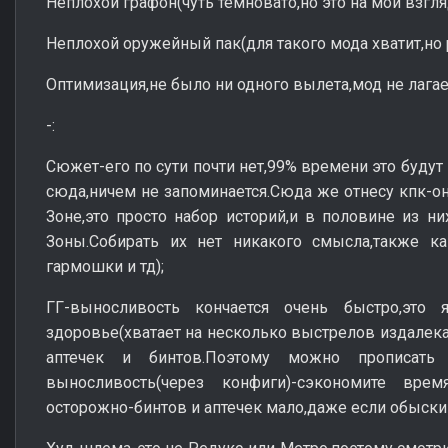
Неплохой графон(чуть темновато,но это на мой взгля
Неплохой оружейный пак(для такого мода хватит,но 
Оптимизация,не было ни одного вылета,мод не лагае
-:
Сюжет-его по сути почти нет,99% времени это будут
сюда,ничем не запоминается.Сюда же отнесу кпк-о
Зоне,это просто набор историй,и в половине из ни
Зоны.Собирать их нет никакого смысла,также к
гармошки и тд);
ГГ-выносливость кончается очень быстро,это
здоровье(хватает на несколько выстрелов издалека
аптечек и бинтов.Поэтому можно прописать
выносливость(через конфиги)-сэкономите вре
осторожно-бинтов и аптечек мало,даже если обыск