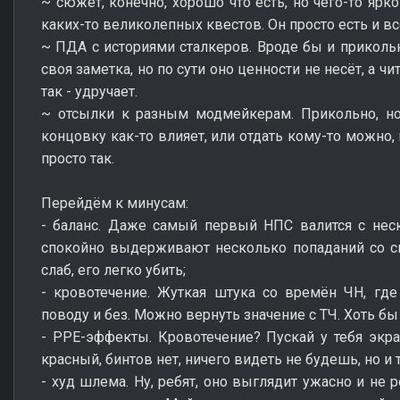
~ сюжет, конечно, хорошо что есть, но чего-то ярк
каких-то великолепных квестов. Он просто есть и вс
~ ПДА с историями сталкеров. Вроде бы и прикольн
своя заметка, но по сути оно ценности не несёт, а 
так - удручает.
~ отсылки к разным модмейкерам. Прикольно, но
концовку как-то влияет, или отдать кому-то можно, 
просто так.
Перейдём к минусам:
- баланс. Даже самый первый НПС валится с неск
спокойно выдерживают несколько попаданий со сн
слаб, его легко убить;
- кровотечение. Жуткая штука со времён ЧН, где
поводу и без. Можно вернуть значение с ТЧ. Хоть бы
- РРЕ-эффекты. Кровотечение? Пускай у тебя экр
красный, бинтов нет, ничего видеть не будешь, но и 
- худ шлема. Ну, ребят, оно выглядит ужасно и не р