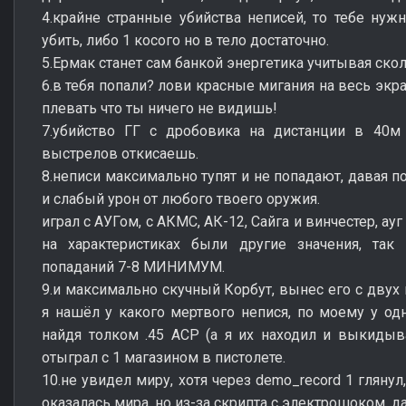
4.крайне странные убийства неписей, то тебе нужн
убить, либо 1 косого но в тело достаточно.
5.Ермак станет сам банкой энергетика учитывая ско
6.в тебя попали? лови красные мигания на весь экр
плевать что ты ничего не видишь!
7.убийство ГГ с дробовика на дистанции в 40м
выстрелов откисаешь.
8.неписи максимально тупят и не попадают, давая п
и слабый урон от любого твоего оружия.
играл с АУГом, с АКМС, АК-12, Сайга и винчестер, а
на характеристиках были другие значения, т
попаданий 7-8 МИНИМУМ.
9.и максимально скучный Корбут, вынес его с двух
я нашёл у какого мертвого непися, по моему у одн
найдя толком .45 ACP (а я их находил и выкидыв
отыграл с 1 магазином в пистолете.
10.не увидел миру, хотя через demo_record 1 глянул
оказалась мира, но из-за скрипта с электрошоком, д