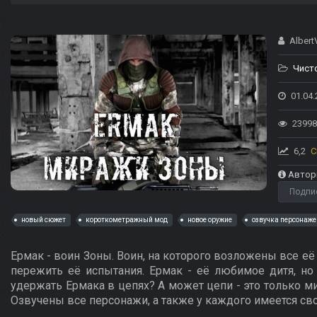
AlbertV
Чист
01.04.
23998
6,2
С
Автор
Подпи
новый сюжет
короткометражный мод
новое оружие
озвучка персонаже
Ермак - воин Зоны. Воин, на которого возложены все её
пережить её испытания. Ермак - её любимое дитя, но
удержать Ермака в цепях? А может цепи - это только мир
Озвучены все персонажи, а также у каждого имеется сво