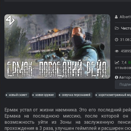
AlbertV
Чист
31.08.
45895
7,4
В
отзывов
Автор
Подпи
новый сюжет
новое оружие
озвучка персонажей
короткометражный мо
Ермак устал от жизни наемника. Это его последний ре
Ермака на последнюю миссию, после которой он 
возможность уйти из Зоны на заслуженную пенси
прохождения в 3 раза, улучшен геймплей и расширен с