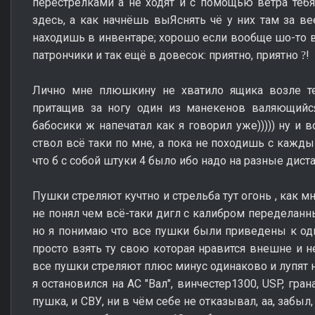
перестрелками а не ходят и с помощью ветра тебя
здесь, а как начнёшь выЯснять чё у них там за вее
находишь в инвентаре; хорошо если вообще шо-то в 
патрончики и так ещё в довесок: приятно, приятно
!
?
Лично мне плюшкину не хватило ящика возле т
притащив за ногу один из манекенов валяющийс
бабосики ж напечатал как я говорил уже))))) ну и
ствол всё таки по мне, а пока не походишь с кажд
что б с собой штуки 4 было ибо надо на разные дист
Пушки стреляют кучтно и стрельба тут огонь , как м
не понял чем всё-таки дигл с калибром переделанны
но я понимаю что все пушки были приведены к одно
просто взять ту свою которая нравится внешне и н
все пушки стреляют плюс минус одинаково и лупят 
я остановился на АС "Вал", винчестер1300, USP, гра
пушка, и СВУ, ни в чём себе не отказывал, аа, забыл