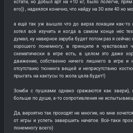
кстати, но добыл арт на +10 кг, было полегче, пря
его)) , надеялся конечно, что найду на 30 или 40 но м
а ещё так уж вышло что до верха локации как-то 
хотел всё изучить и когда в самом конце нёс те
думал, ну наверное заруба будет потом раз я сейчас 
хорошего понемногу, в принципе я чувствовал 
схематически в игре есть, в целом это даже хо
движение, собственно ничего лишнего в игре и 
отсутствию тюнинга вещей и неприсутствию костю
прыгать на кактусы то жопа цела будет!)
Зомби с пушками однако сражаются как звери), 
больше по душе, а-то сопротивления не испытываеш
Да, вероятно так проходят не многие, но мне хочет
от игры и успеть завершить начатое. Всё-таки прох
понемногу всего)