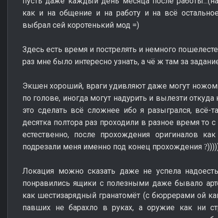
пусть даже каждый день месяца после работы...(
как и на общение и на работу и на всё остальное)
выбрал сей коротенький мод =
)
Здесь есть время и пострелять и немного пошелест
раз мне было интересно узнать, а чё ж там за задание
Экшен хороший, враги удивляют даже могут ножом 
по голове, иногда могут надурить и вылезти откуда
это сделать всё сложнее ибо я разыгрался, всё-та
десятка полтора раз проходили в разное время то с
естественно, после прохождения оригиналов как 
подрезали меня именно под конец прохождения
))))
?
Локация можно сказать даже не успела надоесть,
понравились ящики с полезными даже бывало арт
как шестизарядный гранатомёт (с бюррерами ой ка
павших не барахло в руках, а оружие как ни ст