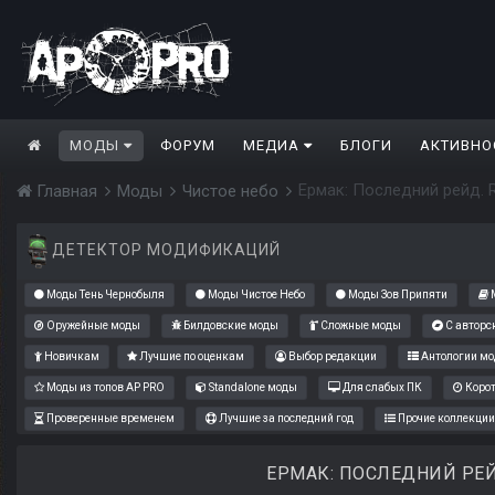
МОДЫ
ФОРУМ
МЕДИА
БЛОГИ
АКТИВНО
Ермак: Последний рейд. 
Главная
Моды
Чистое небо
ДЕТЕКТОР МОДИФИКАЦИЙ
Моды Тень Чернобыля
Моды Чистое Небо
Моды Зов Припяти
М
Оружейные моды
Билдовские моды
Сложные моды
С авторс
Новичкам
Лучшие по оценкам
Выбор редакции
Антологии мо
Моды из топов AP PRO
Standalone моды
Для слабых ПК
Коро
Проверенные временем
Лучшие за последний год
Прочие коллекции
ЕРМАК: ПОСЛЕДНИЙ РЕЙ