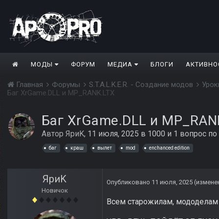
МОДЫ
ФОРУМ
МЕДИА
БЛОГИ
АКТИВНО
Главная
Форумы
S.T.A.L.K.E.R. - Создание модов
Урок
Баг XrGame.DLL и MP_RANK.LTX
Баг XrGame.DLL и MP_RAN
Автор
ЯриK
,
11 июля, 2025
в
1000 и 1 вопрос по
баг
краш
вылет
mod
enchanced edition
ЯриK
Опубликовано
11 июля, 2025
(измене
Новичок
Всем старожилам, мододелам и