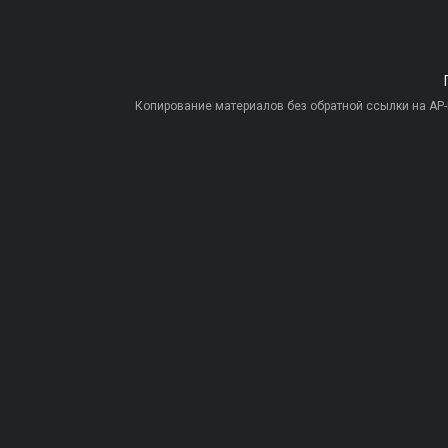
Копирование материалов без обратной ссылки на AP-PR