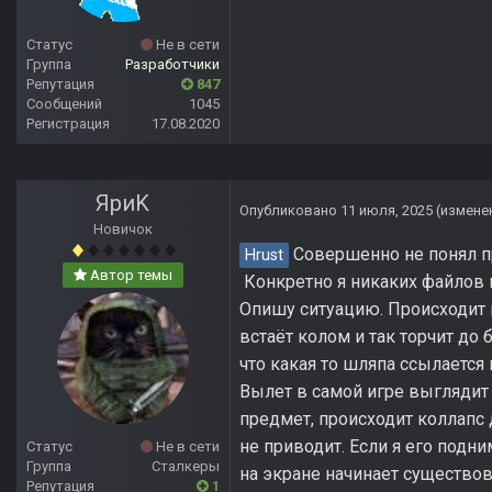
Статус
Не в сети
Группа
Разработчики
Репутация
847
Сообщений
1045
Регистрация
17.08.2020
ЯриK
Опубликовано
11 июля, 2025
(измене
Новичок
Совершенно не понял пр
Hrust
Автор темы
Конкретно я никаких файлов 
Опишу ситуацию. Происходит 
встаёт колом и так торчит до
что какая то шляпа ссылается 
Вылет в самой игре выглядит
предмет, происходит коллапс д
не приводит. Если я его подн
Статус
Не в сети
Группа
Сталкеры
на экране начинает существов
Репутация
1