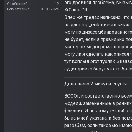
это древняя проблема, вызыв
Сообщений
12
Регистрация
03.07.2025
XrGame.Dll.
В тех же тредах написано, чт
не даёт mp_rank ввести какие
могу из дизасемблированного 
не будет, если я правильно по
мастеров модопрома, попросит
могу ли я сделать как описал 
тут всплыл этот тухляк. Зная
аудитории соберут что-то бо
Дополнено 2 минуты спустя
ВОООт, и соответственно все
модели, замененные в ранних С
факапит. И по этому тут либо 
была мной указана, и без пом
разрабам, если таковые имеют