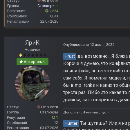
Статус
Не в сети
Группа
Сталкеры
+
Репутация
2 864
Сообщений
8041
Регистрация
22.07.2020
ЯриK
Опубликовано
12 июля, 2025
Новичок
да, возможно... Я бляха 
Hrust
Автор темы
Короче я думаю, что конфликт
на ини файл, не на что-либо 
сам себя. Я поменял модели, 
бы в mp_ranks и каких то общ
триста раз. ЛИбо это какая т
движка, как говорится в дамп
Статус
Не в сети
Группа
Сталкеры
Дополнено 4 минуты спустя
Репутация
1
Ты шутишь? Или я ни ра
Сообщений
12
Hunter
Регистрация
03.07.2025