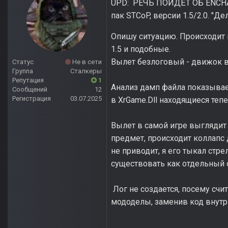
UPD: РЕЧЬ ПОЙДЁТ ОБ ENCHAN
пак STCoP, версии 1.5/2.0. "
Опишу ситуацию. Происходит в
1.5 и подобные.
Вылет безлоговый - движок вс
Статус
Не в сети
Группа
Сталкеры
Репутация
1
Анализ дамп файла показывает
Сообщений
12
Регистрация
03.07.2025
в XrGame.Dll находящиеся тепе
Вылет в самой игре выглядит
предмет, происходит коллапс д
не приводит, я его тыкал стре
существовать как отдельный 
Лог не создается, посему счи
мододелы, заменив код внутри