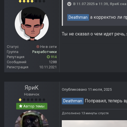
В 11.07.2025 в 11:39,
ЯриK
ска
а корректно ли п
Deathman
Ты не сказал о чем идет речь
Статус
Не в сети
Группа
Разработчики
Репутация
914
Сообщений
1288
Регистрация
10.11.2021
ЯриK
Опубликовано
11 июля, 2025
Новичок
Поправил, теперь вр
Deathman
Автор темы
Дополнено 13 минуты спустя