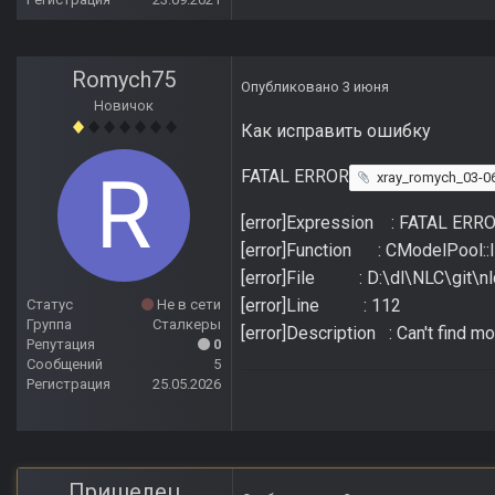
Romych75
Опубликовано
3 июня
Новичок
Как исправить ошибку
FATAL ERROR
xray_romych_03-06
[error]Expression : FATAL ERR
[error]Function : CModelPool::
[error]File : D:\dl\NLC\git\
[error]Line : 112
Статус
Не в сети
Группа
Сталкеры
[error]Description : Can't find 
Репутация
0
Сообщений
5
Регистрация
25.05.2026
Пришелец