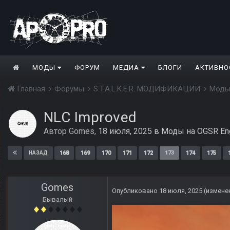
МОДЫ
ФОРУМ
МЕДИА
БЛОГИ
АКТИВНО
Главная
Форумы
S.T.A.L.K.E.R. МОДИФИКАЦИИ
Моды
NLC Improved
Автор
Gomes
,
18 июля, 2025
в
Моды на OGSR En
168
169
170
171
172
173
174
175
НАЗАД
Gomes
Опубликовано
18 июля, 2025
(измене
Бывалый