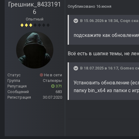
Грешник_8433191
Опубликовано
16 июня
6
Опытный
В 15.06.2026 в 18:34,
Coqn
ска
подскажите как обновления
Всё есть в шапке темы, не лен
В 18.07.2025 в 16:17,
Gomes
ск
Статус
Не в сети
Группа
Сталкеры
Установить обновление (есл
Репутация
371
папку bin_x64 из папки с иг
Сообщений
683
Регистрация
30.07.2020