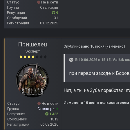
Статус
Не в сети
Группа
Сталкеры
Репутация
9
Сообщений
31
Регистрация
01.12.2025
Пришелец
Опубликовано
10 июня
(изменено)
Эксперт
В 10.06.2026 в 15:15,
Valkik
ск
при первом заходе к Боров
Нет, а ты на Зуба поработал 
Изменено
10 июня
пользователем
Статус
Не в сети
Группа
Сталкеры
+
Репутация
1 435
Сообщений
1813
Регистрация
06.08.2020