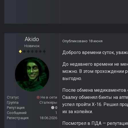
Akido
Опубликовано
18 июня
Новичок
Доброго времени суток, уваж
До недавнего времени не мен
можно. В этом прохождении ре
выгодно.
После обмена медикаментов с
Свалку обменял бинты на апте
Статус
Не в сети
Группа
Сталкеры
успел пройти Х-16. Решил про
Репутация
0
их за копейки.
Сообщений
1
Регистрация
18.06.2026
Посмотрел в ПДА — репутация 