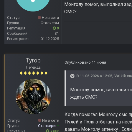
Монголу помог, выполнил зада
СМС?
Статус
Не в сети
Группа
Сталкеры
Репутация
9
Сообщений
31
Регистрация
01.12.2025
Tyrob
Опубликовано
11 июня
Легенда
В 11.06.2026 в 12:05,
Valkik
ск
Монголу помог, выполнил за
ждать СМС?
Когда помогал Монголу смс пр
Статус
Не в сети
Пулей и Пуля отбегает на нес
Группа
Сталкеры
+
давать Монголу аптечку . Есл
Репутация
7 606