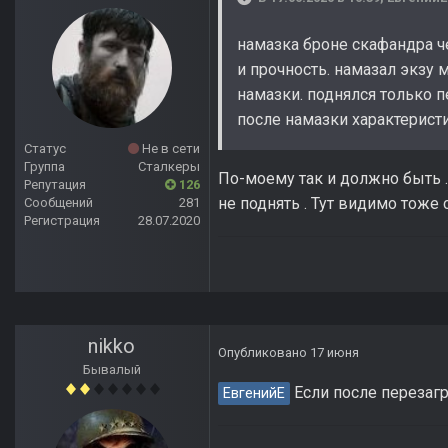
намазка броне скафандра ч
и прочность. намазал экзу 
намазки. поднялся только п
после намазки характеристи
Статус
Не в сети
Группа
Сталкеры
По-моему так и должно быть 
Репутация
126
не поднять . Тут видимо тоже 
Сообщений
281
Регистрация
28.07.2020
nikko
Опубликовано
17 июня
Бывалый
Если после перезагр
ЕвгенийЕ