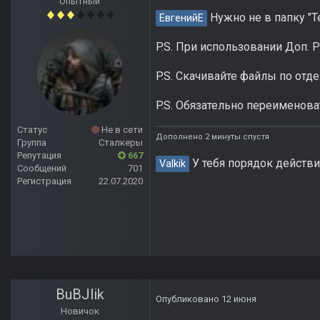
Опытный
Нужно не в папку "
ЕвгенийЕ
P.S. При использовании Доп. 
P.S. Скачивайте файлы по отде
P.S. Обязательно переименоват
Статус
Не в сети
Дополнено 2 минуты спустя
Группа
Сталкеры
Репутация
667
У тебя порядок действи
Valkik
Сообщений
701
Регистрация
22.07.2020
BuBJlik
Опубликовано
12 июня
Новичок