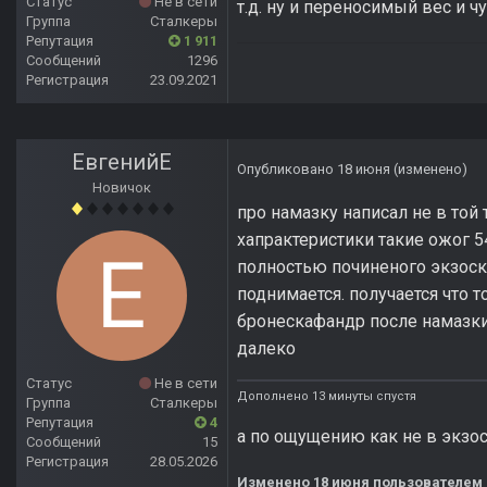
Статус
Не в сети
т.д. ну и переносимый вес и ч
Группа
Сталкеры
Репутация
1 911
Сообщений
1296
Регистрация
23.09.2021
ЕвгенийЕ
Опубликовано
18 июня
(изменено)
Новичок
про намазку написал не в той т
хапрактеристики такие ожог 54
полностью починеного экзоски
поднимается. получается что т
бронескафандр после намазки 
далеко
Статус
Не в сети
Дополнено 13 минуты спустя
Группа
Сталкеры
Репутация
4
а по ощущению как не в экзос
Сообщений
15
Регистрация
28.05.2026
Изменено
18 июня
пользователем 