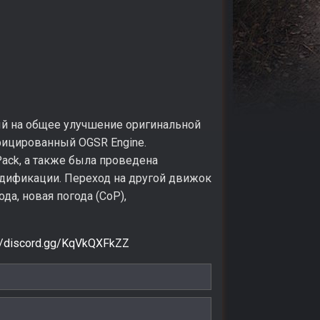
ый на общее улучшение оригинальной
ифицированный OGSR Engine.
ack, а также была проведена
одификации. Переход на другой движок
да, новая погода (CoP),
://discord.gg/KqVkQXFkZZ