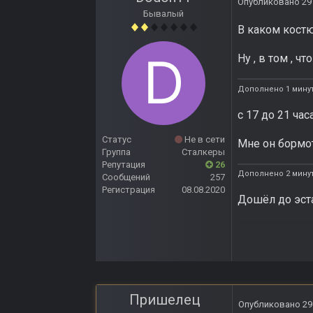
Опубликовано
29
Бывалый
В каком кост
Ну , в том , чт
Дополнено 1 минут
с 17 до 21 час
Статус
Не в сети
Мне он бормот
Группа
Сталкеры
Репутация
26
Дополнено 2 мину
Сообщений
257
Регистрация
08.08.2020
Дошёл до эста
Пришелец
Опубликовано
29