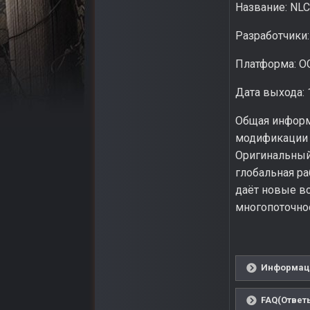
Название: NLC
Разработчики
Платформа: OG
Дата выхода: 
Общая информ
модификации N
Оригинальный
глобальная р
даёт новые во
многопоточнос
Информаци
FAQ(Ответ