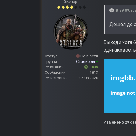
Эксперт
В 29.09.20
Дошёл до э
Выходи хотя б
одинаковое, в
Статус
Не в сети
Группа
Сталкеры
+
Репутация
1 435
Сообщений
1813
Регистрация
06.08.2020
Изменено
29 се