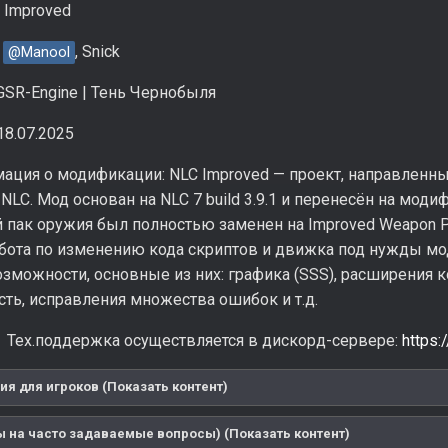
 Improved
:
, Snick
@Manool
SR-Engine | Тень Чернобыля
18.07.2025
ация о модификации: NLC Improved — проект, направленн
LC. Мод основан на NLC 7 build 3.9.1 и перенесён на мод
 пак оружия был полностью заменен на Improved Weapon P
абота по изменению кода скриптов и движка под нужды м
зможности, основные из них: графика (SSS), расширения ко
ть, исправления множества ошибок и т.д.
Тех.поддержка осуществляется в дискорд-сервере:
https
я для игроков (Показать контент)
ы на часто задаваемые вопросы) (Показать контент)