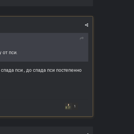
 от пси.
спада пси , до спада пси постепенно
1