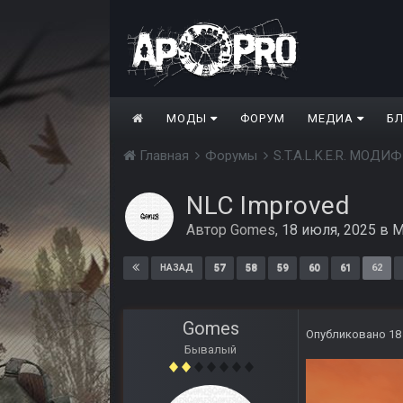
МОДЫ
ФОРУМ
МЕДИА
Б
Главная
Форумы
S.T.A.L.K.E.R. МО
NLC Improved
Автор
Gomes
,
18 июля, 2025
в
М
57
58
59
60
61
62
НАЗАД
Gomes
Опубликовано
18
Бывалый