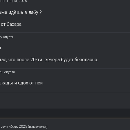
 сентября, 2025
юме идёшь в лабу ?
о от Сахара.
у спустя
а
ал, что после 20-ти вечера будет безопасно.
ты спустя
кады и сдох от пси.
 сентября, 2025
(изменено)