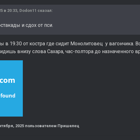
25 в 20:33,
Dodon11
сказал:
стакады и сдох от пси.
ы в 19.30 от костра где сидит Монолитовец у вагончика. В
идишь внизу слова Сахара, час-полтора до назначенного в
нтября, 2025
пользователем Пришелец