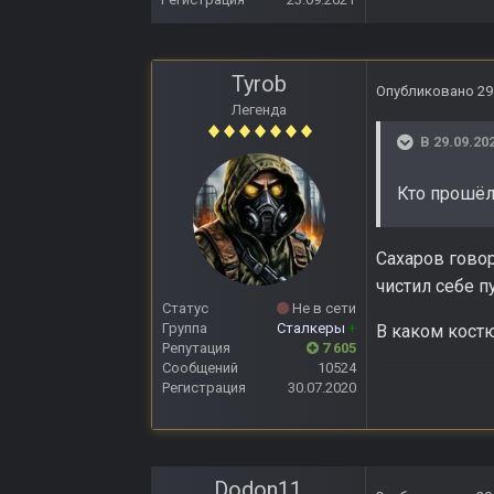
Tyrob
Опубликовано
29
Легенда
В 29.09.20
Кто прошёл
Сахаров говор
чистил себе п
Статус
Не в сети
Группа
Сталкеры
+
В каком кост
Репутация
7 605
Сообщений
10524
Регистрация
30.07.2020
Dodon11