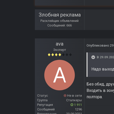
Злобная реклама
Расклейщик объявлений
Сообщений: 666
ava
Опубликовано
29
Эксперт
В 29.09.202
Надо выход
Без обид, дру
Входить в зон
Статус
Не в сети
полтора.
Группа
Сталкеры
Репутация
1 911
Сообщений
1296
Регистрация
23.09.2021