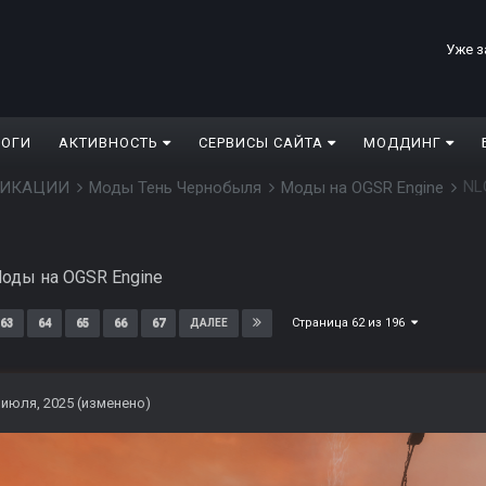
Уже з
ЛОГИ
АКТИВНОСТЬ
СЕРВИСЫ САЙТА
МОДДИНГ
NL
ДИФИКАЦИИ
Моды Тень Чернобыля
Моды на OGSR Engine
оды на OGSR Engine
Страница 62 из 196
63
64
65
66
67
ДАЛЕЕ
 июля, 2025
(изменено)