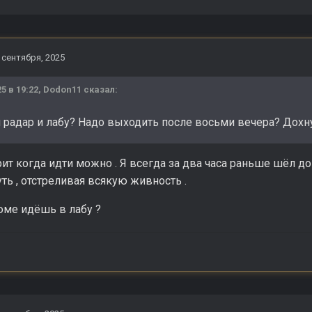
 сентября, 2025
25 в 19:22,
Dodon11
сказал:
 радар и лабу? Надо выходить после восьми вечера? Дохну
ит когда идти можно . Я всегда за два часа раньше шёл до 
уть , отстреливая всякую живность .
юме идёшь в лабу ?