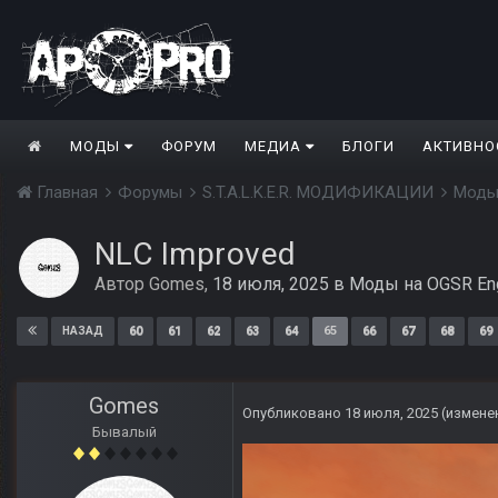
МОДЫ
ФОРУМ
МЕДИА
БЛОГИ
АКТИВНО
Главная
Форумы
S.T.A.L.K.E.R. МОДИФИКАЦИИ
Моды
NLC Improved
Автор
Gomes
,
18 июля, 2025
в
Моды на OGSR En
60
61
62
63
64
65
66
67
68
69
НАЗАД
Gomes
Опубликовано
18 июля, 2025
(измене
Бывалый