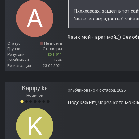
Пххххаааах, зашел в тот са
"нелегко нерадостно" забан
Язык мой - враг мой..)) Без об
Статус
Не в сети
Группа
Сталкеры
Репутация
1 911
Сообщений
1296
Регистрация
23.09.2021
Kapipylka
Опубликовано
4 октября, 2025
Новичок
Подскажите, через кого можно