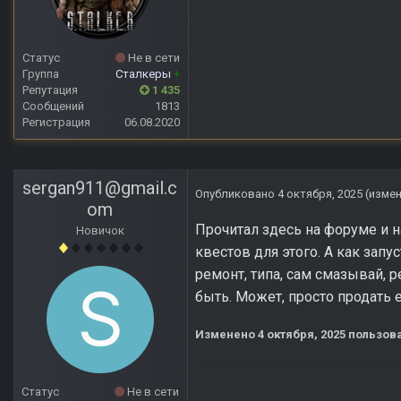
Статус
Не в сети
Группа
Сталкеры
+
Репутация
1 435
Сообщений
1813
Регистрация
06.08.2020
sergan911@gmail.c
Опубликовано
4 октября, 2025
(изме
om
Прочитал здесь на форуме и на
Новичок
квестов для этого. А как запу
ремонт, типа, сам смазывай, р
быть. Может, просто продать
Изменено
4 октября, 2025
пользова
Статус
Не в сети