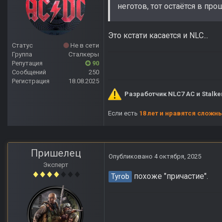
неготов, тот остаётся в п
Это кстати касается и NLC...
Статус
Не в сети
Группа
Сталкеры
Репутация
90
Сообщений
250
Регистрация
18.08.2025
Разработчик NLC7 AC и Stalke
Если есть
18 лет и нравятся сложн
Пришелец
Опубликовано
4 октября, 2025
Эксперт
похоже "причастие".
Tyrob