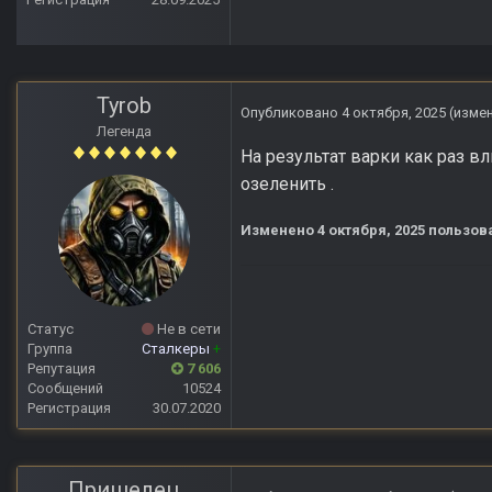
Tyrob
Опубликовано
4 октября, 2025
(изме
Легенда
На результат варки как раз вл
озеленить .
Изменено
4 октября, 2025
пользова
Статус
Не в сети
Группа
Сталкеры
+
Репутация
7 606
Сообщений
10524
Регистрация
30.07.2020
Пришелец