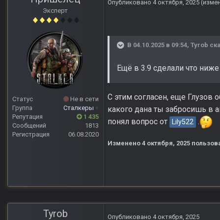
Опубликовано
4 октября, 2025
(изме
Эксперт
В 04.10.2025 в 09:54,
Tyrob
ска
Ещё в 3.9 сделали что ниже
С этим согласен, еще Глузов 
Статус
Не в сети
Группа
Сталкеры
+
какого дана ты забросишь в а
Репутация
1 435
понял вопрос от
.
Lily522
Сообщений
1813
Регистрация
06.08.2020
Изменено
4 октября, 2025
пользов
Tyrob
Опубликовано
4 октября, 2025