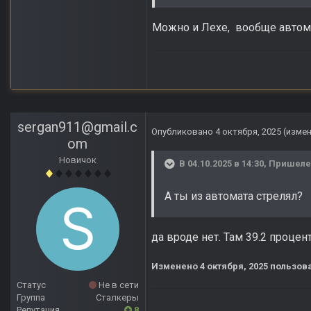
Можно и Лехе, вообще автомат
sergan911@gmail.c
Опубликовано
4 октября, 2025
(изме
om
Новичок
В 04.10.2025 в 14:30,
Пришел
А ты из автомата стрелял?
да вроде нет. Там 39.2 процен
Изменено
4 октября, 2025
пользова
Статус
Не в сети
Группа
Сталкеры
Репутация
8