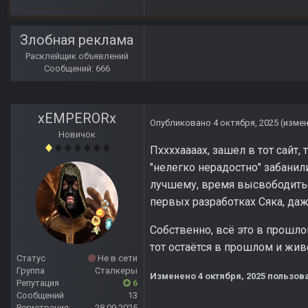
Злобная реклама
Расклейщик объявлений
Сообщений: 666
xEMPERORx
Опубликовано
4 октября, 2025
(изме
Новичок
Пххххаааах, зашел в тот сайт
"нелегко нерадостно" забанил
лучшему, время высвободиться
первых разработках Сяка, даж
Собственно, всё это в прошло
тот остаётся в прошлом и жи
Статус
Не в сети
Группа
Сталкеры
Изменено
4 октября, 2025
пользов
Репутация
6
Сообщений
13
Регистрация
28.09.2025