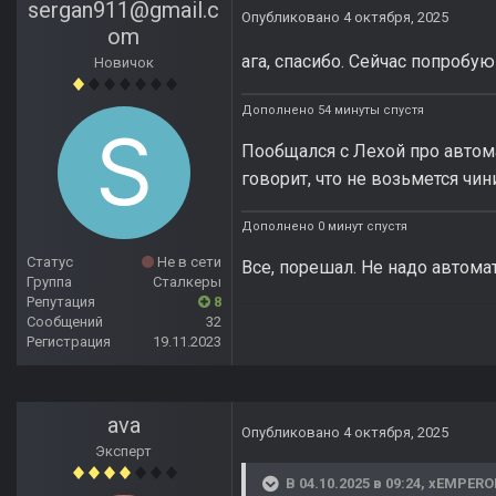
sergan911@gmail.c
Опубликовано
4 октября, 2025
om
ага, спасибо. Сейчас попробую
Новичок
Дополнено 54 минуты спустя
Пообщался с Лехой про автома
говорит, что не возьмется чин
Дополнено 0 минут спустя
Статус
Не в сети
Все, порешал. Не надо автомат
Группа
Сталкеры
Репутация
8
Сообщений
32
Регистрация
19.11.2023
ava
Опубликовано
4 октября, 2025
Эксперт
В 04.10.2025 в 09:24,
xEMPERO