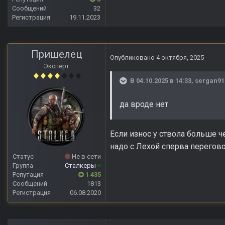
Сообщений
32
Регистрация
19.11.2023
Пришелец
Опубликовано
4 октября, 2025
Эксперт
В 04.10.2025 в 14:33,
sergan9
да вроде нет
Если износ у ствола больше ч
надо с Лехой сперва перегово
Статус
Не в сети
Группа
Сталкеры
+
Репутация
1 435
Сообщений
1813
Регистрация
06.08.2020