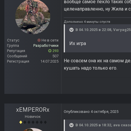
вообще самое пекло таких соб
целенаправленно, ну Жила и с
Дополнено 4 минуты спустя
В 04.10.2025 в 22:08,
Varyag25
Статус
Не в сети
Их игра
Группа
Разработчики
Репутация
293
Сообщений
507
Не совсем она их на самом де
Регистрация
14.07.2025
кушать надо только его.
xEMPERORx
Опубликовано
4 октября, 2025
Новичок
В 04.10.2025 в 18:32,
ava
сказа