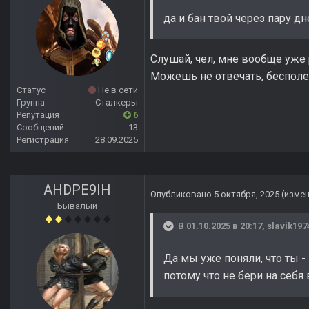
да и бан твой через пару дн
Слушай, чел, мне вообще уже 
Можешь не отвечать, бесполе
Статус
Не в сети
Группа
Сталкеры
Репутация
6
Сообщений
13
Регистрация
28.09.2025
AHDPE9IH
Опубликовано
5 октября, 2025
(изме
Бывалый
В 01.10.2025 в 20:17,
slavik197
Да мы уже поняли, что ты -
потому что не бери на себя