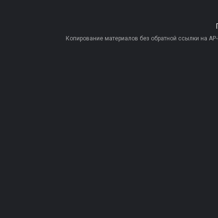
Копирование материалов без обратной ссылки на AP-PR