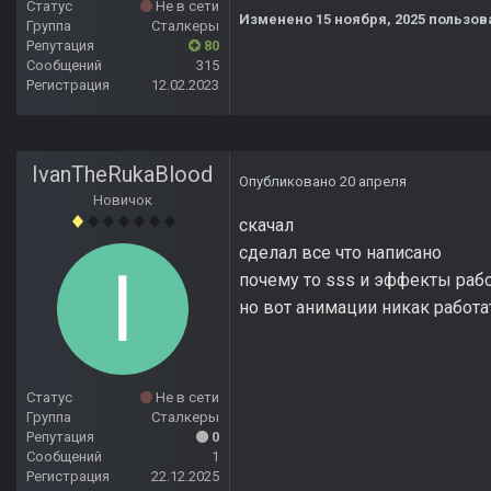
Статус
Не в сети
Изменено
15 ноября, 2025
пользов
Группа
Сталкеры
Репутация
80
Сообщений
315
Регистрация
12.02.2023
IvanTheRukaBlood
Опубликовано
20 апреля
Новичок
скачал
сделал все что написано
почему то sss и эффекты раб
но вот анимации никак работа
Статус
Не в сети
Группа
Сталкеры
Репутация
0
Сообщений
1
Регистрация
22.12.2025