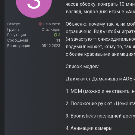
часов сборку, поиграть 10 ми
взгляд, модов для игры в «Ан
Объясню, почему так: я, на м
Статус
Не в сети
Группа
Сталкеры
ограничено. Ведь чтобы играт
Репутация
3
(и зачастую — снисходительно
Сообщений
11
Регистрация
05.12.2023
подумал: может, кому‑то, так 
с более красивыми анимация
Список модов:
Движки от Деманизда и АОE и
1. MCM (можно и не ставить, н
2. Положение рук от «Цемента 
3. Boomsticks последней дост
4. Анимации камеры.