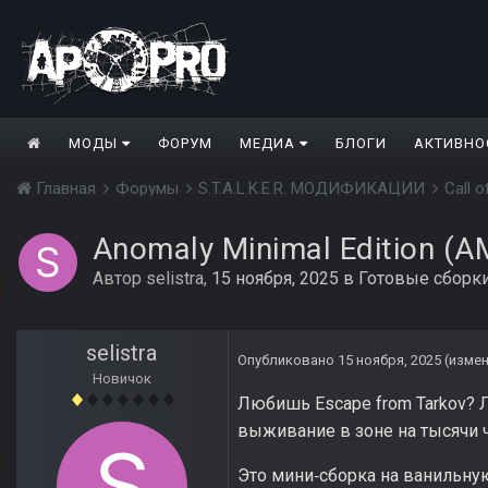
МОДЫ
ФОРУМ
МЕДИА
БЛОГИ
АКТИВНО
Главная
Форумы
S.T.A.L.K.E.R. МОДИФИКАЦИИ
Call 
Anomaly Minimal Edition (A
Автор
selistra
,
15 ноября, 2025
в
Готовые сборки
selistra
Опубликовано
15 ноября, 2025
(изме
Новичок
Любишь Escape from Tarkov? 
выживание в зоне на тысячи ч
Это мини‑сборка на ванильную 