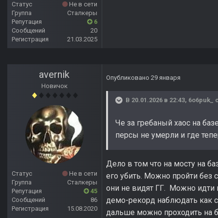
Статус
Не в сети
Группа
Сталкеры
Репутация
6
Сообщений
20
Регистрация
21.03.2025
avernik
Опубликовано
29 января
Новичок
В 20.01.2026 в 22:43,
6o6puk_
с
Че за гребаный хаос на баз
персы не умерли и где теп
Дело в том что на мосту на б
Статус
Не в сети
его убить. Можно пройти без 
Группа
Сталкеры
они не видят ГГ. Можно идти п
Репутация
45
демо-рекорд наблюдать как с
Сообщений
86
Регистрация
15.08.2020
дальше можно проходить на б