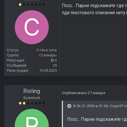
Пссс... Парни подскажите где
пда текстового описания нету.(
Статус
Не в сети
Группа
Сталкеры
Репутация
4
Сообщений
29
Регистрация
16.09.2025
Risling
Опубликовано
27 января
Бывалый
В 26.01.2026 в 21:40,
Cage07
с
Пссс... Парни подскажите г