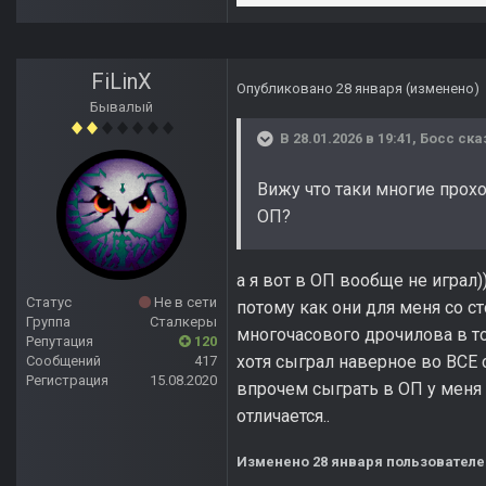
FiLinX
Опубликовано
28 января
(изменено)
Бывалый
В 28.01.2026 в 19:41,
Босс
ска
Вижу что таки многие прох
ОП?
а я вот в ОП вообще не играл))
Статус
Не в сети
потому как они для меня со 
Группа
Сталкеры
многочасового дрочилова в т
Репутация
120
хотя сыграл наверное во ВСЕ 
Сообщений
417
Регистрация
15.08.2020
впрочем сыграть в ОП у меня с
отличается..
Изменено
28 января
пользователем