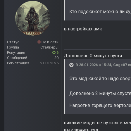
Кто подскажет можно ли худ
в настройках амк
Статус
Не в сети
Группа
Сталкеры
Репутация
6
Дополнено 0 минут спустя
Сообщений
20
Регистрация
21.03.2025
В 28.01.2026 в 15:24,
Cage07
с
Это мод какой то надо свер
Дополнено 2 минуты спуст
Напротив горящего вертолет
никакие моды не нужны в мен
выключить худ