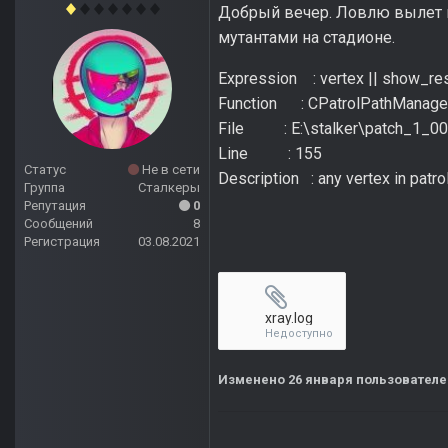
Добрый вечер. Ловлю вылет в 
мутантами на стадионе.
Expression : vertex || show_res
Function : CPatrolPathManager:
File : E:\stalker\patch_1_00
Line : 155
Статус
Не в сети
Description : any vertex in patr
Группа
Сталкеры
Репутация
0
Сообщений
8
Регистрация
03.08.2021
xray.log
Недоступно
Изменено
26 января
пользователе