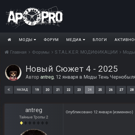
МОДЫ
ФОРУМ
МЕДИА
БЛОГИ
АКТИВНО
Главная
Форумы
S.T.A.L.K.E.R. МОДИФИКАЦИИ
Моды
Новый Сюжет 4 - 2025
Автор
antreg
,
12 января
в
Моды Тень Чернобыл
19
20
21
22
23
24
25
26
27
28
НАЗАД
antreg
Опубликовано
12 января
(изменено)
Тайные Тропы 2