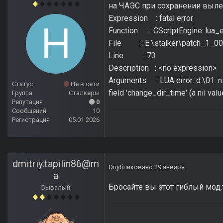
на ЧАЭС при сохранении выле
Expression : fatal error
Function : CScriptEngine::lua_e
File : E:\stalker\patch_1_00
Line : 73
Description : <no expression>
Arguments : LUA error: d:\01. n
Статус
Не в сети
field 'change_dir_time' (a nil valu
Группа
Сталкеры
Репутация
0
Сообщений
10
Регистрация
05.01.2026
dmitriy.tapilin86@m
Опубликовано
29 января
a
Бросайте вы этот гиблый мод,
Бывалый