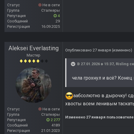
Статус
Не в сети
Группа
Сталкеры
Репутация
4
Сообщений
29
Регистрация
16.09.2025
Aleksei Everlasting
Опубликовано
27 января
(изменено)
Мастер
В 27.01.2026 в 15:37,
Risling
ск
чела грохнул и всё? Конец
аабсолютно в дырочку! сде
хвосты всем ленивым таскать 
Статус
Не в сети
Группа
Сталкеры
Изменено
27 января
пользователем
Репутация
2 277
Сообщений
4189
Регистрация
21.01.2023