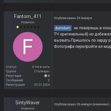
Fantom_411
Опубликовано
26 января
Новичок
не поверишь в конце
dumidum
ТЧ оригинальный) но добежаля
вызвать.Пришлось по харду ре
Фотографа перепройти ил мод
Статус
Не в сети
Группа
Сталкеры
Репутация
0
Сообщений
2
Регистрация
07.01.2024
SintyWaver
Опубликовано
26 января
(изменено)
Новичок