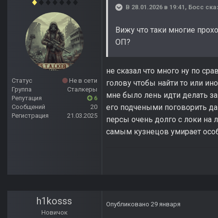
В 28.01.2026 в 19:41,
Босс
ска
Вижу что таки многие прох
ОП?
не сказал что много ну по сра
Статус
Не в сети
голову чтобы найти то или ин
Группа
Сталкеры
мне было лень идти делать за
Репутация
6
его подчеными поговорить да 
Сообщений
20
Регистрация
21.03.2025
персы очень долго с локи на л
самым кузнецов умирает осо
h1kosss
Опубликовано
29 января
Новичок