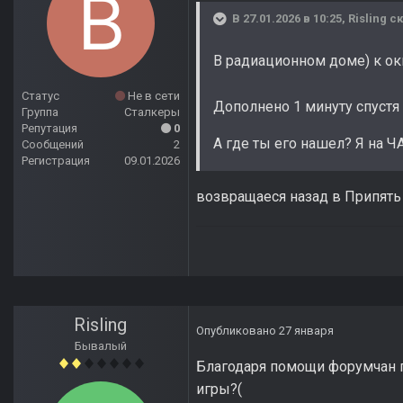
В 27.01.2026 в 10:25,
Risling
ск
В радиационном доме) к ок
Статус
Не в сети
Дополнено 1 минуту спустя
Группа
Сталкеры
Репутация
0
А где ты его нашел? Я на ЧА
Сообщений
2
Регистрация
09.01.2026
возвращаеся назад в Припять 
Risling
Опубликовано
27 января
Бывалый
Благодаря помощи форумчан пр
игры?(