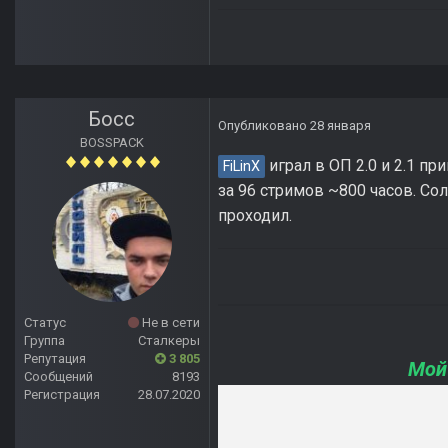
Босс
Опубликовано
28 января
BOSSPACK
играл в ОП 2.0 и 2.1 пр
FiLinX
за 96 стримов ~800 часов. Со
проходил.
Статус
Не в сети
Группа
Сталкеры
Репутация
3 805
Мой
Сообщений
8193
Регистрация
28.07.2020