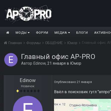
МОДЫ
ФОРУМ
МЕДИА
БЛОГИ
АКТИВНО
Главный офис A
Главная
Форумы
ОБЩЕНИЕ
Юмор
Главный офис AP-PRO
Автор
Edinow
,
21 января
в
Юмор
Edinow
Опубликовано
21 января
Новичок
Ввёл в поисковик гугл "аппро" 