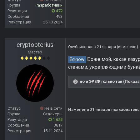
Группа
Разработчики
Репутация
472
Сообщений
493
Регистрация
25.10.2024
cryptopterius
Опубликовано
21 января
(изменено)
Мастер
Боже мой, какая лазур
Edinow
стенами, укрепляющими бункер
но в ЭРЕФ только так (Показа
Статус
Не в сети
Изменено
21 января
пользователем
Группа
Сталкеры
Репутация
1 625
Сообщений
3817
Регистрация
15.11.2024