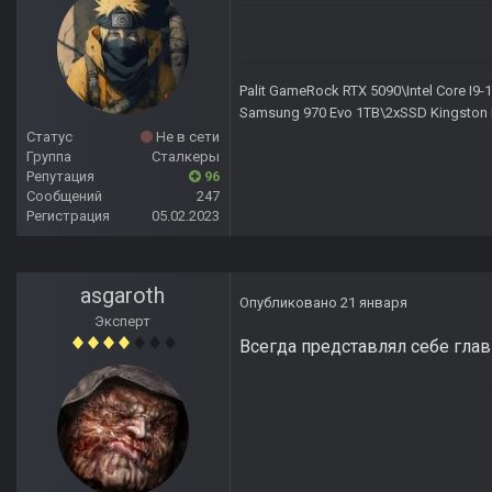
Palit GameRock RTX 5090\Intel Core I
Samsung 970 Evo 1TB\2xSSD Kingston 
Статус
Не в сети
Группа
Сталкеры
Репутация
96
Сообщений
247
Регистрация
05.02.2023
asgaroth
Опубликовано
21 января
Эксперт
Всегда представлял себе гла