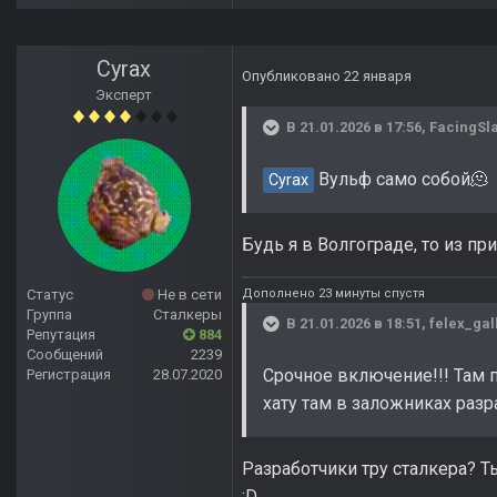
Cyrax
Опубликовано
22 января
Эксперт
В 21.01.2026 в 17:56,
FacingSl
Вульф само собой🫠
Cyrax
Будь я в Волгограде, то из пр
Дополнено 23 минуты спустя
Статус
Не в сети
Группа
Сталкеры
В 21.01.2026 в 18:51,
felex_gal
Репутация
884
Сообщений
2239
Срочное включение!!! Там 
Регистрация
28.07.2020
хату там в заложниках разр
Разработчики тру сталкера? Т
:D