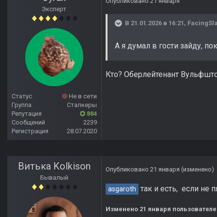
Опубликовано
21 января
Эксперт
В 21.01.2026 в 16:21,
FacingSl
А я думал в гости зайду, п
Кто? Оберлейтенант Вульфшт
Статус
Не в сети
Группа
Сталкеры
Репутация
884
Сообщений
2239
Регистрация
28.07.2020
Витька Kolkison
Опубликовано
21 января
(изменено)
Бывалый
так и есть, если не 
asgaroth
Изменено
21 января
пользователем