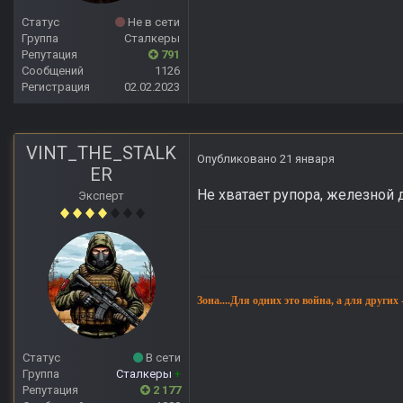
Статус
Не в сети
Группа
Сталкеры
Репутация
791
Сообщений
1126
Регистрация
02.02.2023
VINT_THE_STALK
Опубликовано
21 января
ER
Не хватает рупора, железной
Эксперт
Зона....Для одних это война, а для других
Статус
В сети
Группа
Сталкеры
+
Репутация
2 177