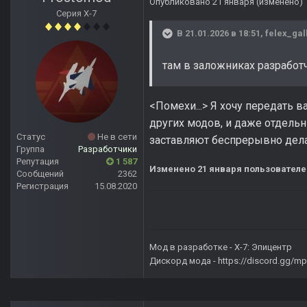
Опубликовано
21 января
(изменено)
Серия Х-7
В 21.01.2026 в 18:51,
felex_gal
там в заложниках разработч
<Помехи...> Я хочу передать в
других модов, и даже отдельн
Статус
Не в сети
заставляют беспрерывно делат
Группа
Разработчики
Репутация
1 587
Изменено
21 января
пользователе
Сообщений
2362
Регистрация
15.08.2020
Мод в разработке -
X-7: Эпицентр
Дискорд мода -
https://discord.gg/