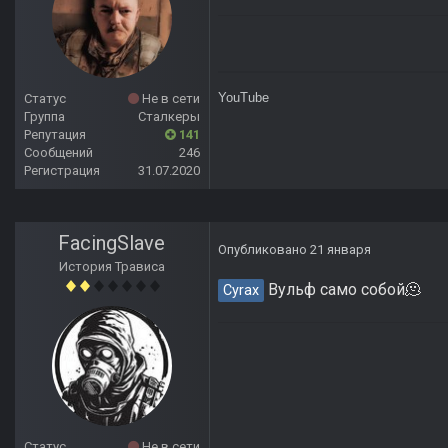
YouTube
Статус
Не в сети
Группа
Сталкеры
Репутация
141
Сообщений
246
Регистрация
31.07.2020
FacingSlave
Опубликовано
21 января
История Трависа
Вульф само собой🫠
Cyrax
Статус
Не в сети