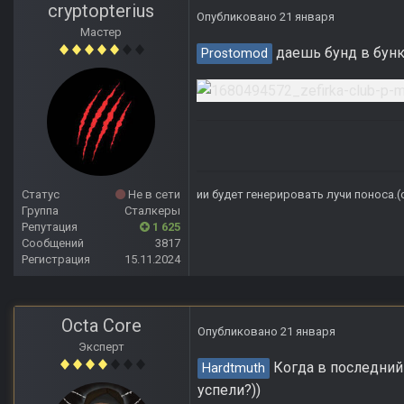
cryptopterius
Опубликовано
21 января
Мастер
даешь бунд в бунк
Prostomod
Статус
Не в сети
ии будет генерировать лучи поноса.
Группа
Сталкеры
Репутация
1 625
Сообщений
3817
Регистрация
15.11.2024
Octa Core
Опубликовано
21 января
Эксперт
Когда в последний 
Hardtmuth
успели?))