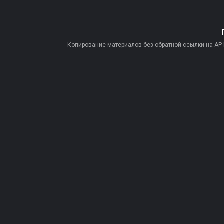
Копирование материалов без обратной ссылки на AP-PR