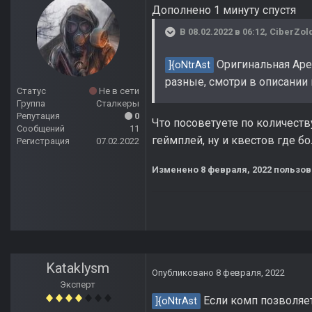
Дополнено 1 минуту спустя
В 08.02.2022 в 06:12,
CiberZol
Оригинальная Арея
]{oNtrAst
разные, смотри в описании 
Статус
Не в сети
Группа
Сталкеры
Репутация
0
Что посоветуете по количест
Сообщений
11
геймплей, ну и квестов где бо
Регистрация
07.02.2022
Изменено
8 февраля, 2022
пользова
Kataklysm
Опубликовано
8 февраля, 2022
Эксперт
Если комп позволяет
]{oNtrAst