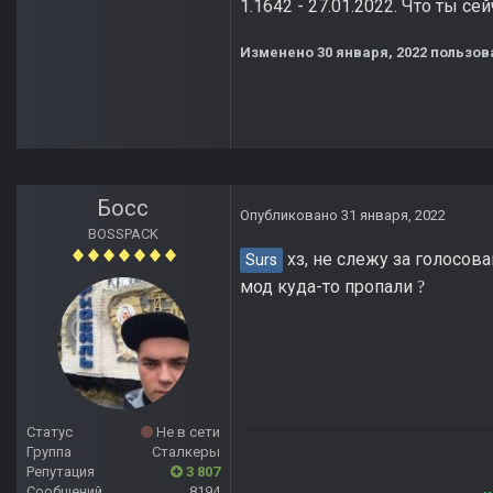
1.1642 - 27.01.2022. Что ты с
Изменено
30 января, 2022
пользов
Босс
Опубликовано
31 января, 2022
BOSSPACK
хз, не слежу за голосов
Surs
мод куда-то пропали
?
Статус
Не в сети
Группа
Сталкеры
Репутация
3 807
Сообщений
8194