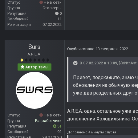
Статус
Не в сети
Группа
Сталкеры
Репутация
0
Сообщений
11
Регистрация
07.02.2022
Surs
Опубликовано
13 февраля, 2022
A.R.E.A.
В 07.02.2022 в 10:09,
]{oNtrAst
Автор темы
Привет, подскажите, знаю ч
обновления на обычную вер
уже два раздельных друг о
A.R.E.A. одна, остальное уже 
Статус
Не в сети
дополнении Холодильника. Осно
Группа
Разработчики
Репутация
51
Сообщений
92
Дополнено 4 минуты спустя
Регистрация
28.07.2020