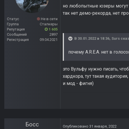
но любопытные юзеры могут з
так нет демо-рекорда, нет пр
Статус
Не в сети
Группа
Сталкеры
Репутация
1 605
Сообщений
2897
В 30.01.2022 в 18:36,
Surs
сказ
Регистрация
09.04.2021
почему А.R.E.A. нет в голос
это Вульфу нужно писать, чтоб
хардкора, тут такая аудитори
и мод - фигня)
Босс
Опубликовано
31 января, 2022