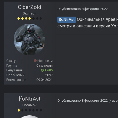
CiberZold
Опубликовано
8 февраля, 2022
Эксперт
Оригинальная Арея и
]{oNtrAst
смотри в описании версии Хол
Статус
Не в сети
Группа
Сталкеры
Репутация
1 605
Сообщений
2897
Регистрация
09.04.2021
]{oNtrAst
Опубликовано
8 февраля, 2022
(изме
Новичок