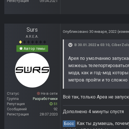
Регистрация
09.04.2021
Surs
Опубликовано
30 января, 2022
(изме
A.R.E.A.
В 30.01.2022 в 03:10,
CiberZol
Автор темы
Арея по умолчанию запуска
можешь телепортироваться 
мода, как и год-мод котор
метров пройти и то сложно о
Статус
Не в сети
Всё так, только Ареа не запу
Группа
Разработчики
Репутация
51
Сообщений
92
Дополнено 4 минуты спустя
Регистрация
28.07.2020
Как ты думаешь, почему 
Босс