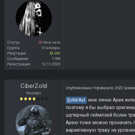
Статус
Не в сети
Группа
Сталкеры
Репутация
689
Сообщений
1189
Регистрация
12.11.2020
CiberZold
Опубликовано
9 февраля, 2022
(изме
Эксперт
мне лично Арея инте
]{oNtrAst
поэтому я бы выбрал оригина
шутерный геймплей более тра
Арею тоже можно прокачать по
вариативную траву на уровнях