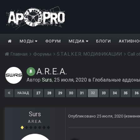
МОДЫ
ФОРУМ
МЕДИА
БЛОГИ
АКТИВНО
Главная
Форумы
S.T.A.L.K.E.R. МОДИФИКАЦИИ
Call 
A.R.E.A.
Автор
Surs
,
25 июля, 2020
в
Глобальные аддон
27
28
29
30
31
32
33
34
35
36
НАЗАД
Surs
Опубликовано
25 июля, 2020
(измене
A.R.E.A.