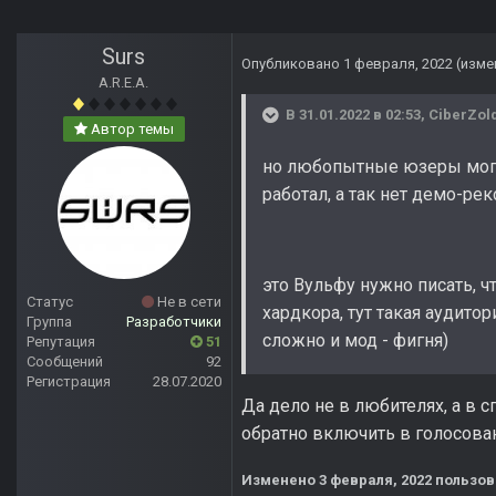
Surs
Опубликовано
1 февраля, 2022
(изме
A.R.E.A.
В 31.01.2022 в 02:53,
CiberZol
Автор темы
но любопытные юзеры могут
работал, а так нет демо-рек
это Вульфу нужно писать, ч
Статус
Не в сети
хардкора, тут такая аудито
Группа
Разработчики
сложно и мод - фигня)
Репутация
51
Сообщений
92
Регистрация
28.07.2020
Да дело не в любителях, а в 
обратно включить в голосова
Изменено
3 февраля, 2022
пользов