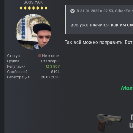
BOSSPACK
В 31.01.2022 в 02:53,
CiberZol
все уже плачутся, как им с
Так всё можно поправить. Вот
Статус
Не в сети
Группа
Сталкеры
Репутация
3 807
Сообщений
8194
Регистрация
28.07.2020
Мой