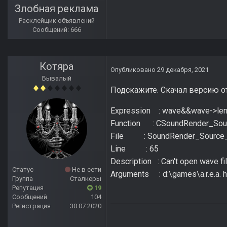
Злобная реклама
Расклейщик объявлений
Сообщений: 666
Котяра
Опубликовано
29 декабря, 2021
Бывалый
Подскажите. Скачал версию от
Expression : wave&&wave->len
Function : CSoundRender_Sou
File : SoundRender_Source_l
Line : 65
Description : Can't open wave fil
Статус
Не в сети
Arguments : d:\games\a.r.e.a.
Группа
Сталкеры
Репутация
19
Сообщений
104
Регистрация
30.07.2020