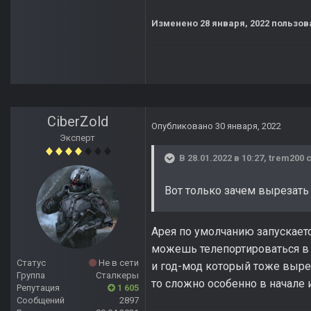
Изменено
28 января, 2022
пользов
CiberZold
Опубликовано
30 января, 2022
Эксперт
В 28.01.2022 в 10:27,
trem200
с
Вот только зачем вырезать
Арея по умолчанию запускает
можешь телепортироваться в 
Статус
Не в сети
и год-мод который тоже выре
Группа
Сталкеры
то сложно особенно в начале и
Репутация
1 605
Сообщений
2897