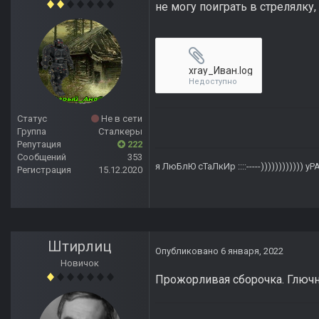
не могу поиграть в стрелялку
xray_Иван.log
Недоступно
Статус
Не в сети
Группа
Сталкеры
Репутация
222
Сообщений
353
я ЛюБлЮ сТаЛкИр
::::-----)))))))))))) у
Регистрация
15.12.2020
Штирлиц
Опубликовано
6 января, 2022
Новичок
Прожорливая сборочка. Глючно