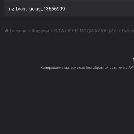
riz-bruh
lucius_13666999
Главная
Форумы
S.T.A.L.K.E.R. МОДИФИКАЦИИ
Call 
Копирование материалов без обратной ссылки на AP-PR