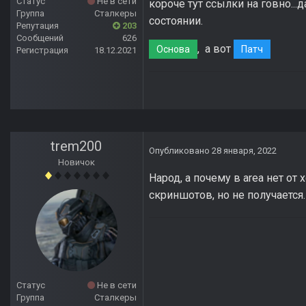
Статус
Не в сети
короче тут ссылки на говно..
Группа
Сталкеры
состоянии.
Репутация
203
Сообщений
626
, а вот
Основа
Патч
Регистрация
18.12.2021
trem200
Опубликовано
28 января, 2022
Новичок
Народ, а почему в area нет о
скриншотов, но не получается.
Статус
Не в сети
Группа
Сталкеры