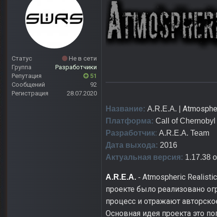
Статус
Не в сети
Группа
Разработчики
Репутация
51
Сообщений
92
Регистрация
28.07.2020
Atmospher
Название:
A.R.E.A. |
Платформа:
Call of Chernobyl
Разработчик
:
A.R.E.A. Team
Дата выхода:
2016
Актуальная версия:
1.17.38 о
Atmospheric Realisti
A.R.E.A.
-
проекте было реализовано ог
процесс и отражают авторско
Основная идея проекта это по