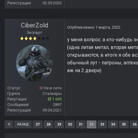
Регистрация
02.09.2020
CiberZold
Опубликовано
1 марта, 2022
Эксперт
у меня вопрос: а кто-нибудь з
(одна литая метал, вторая мет
открываются, в итоге я обе в
обычный лут - патроны, аптека,
аж на 2 двери)
Статус
Не в сети
Группа
Сталкеры
Репутация
1 605
Сообщений
2897
Регистрация
09.04.2021
27
28
29
30
31
32
33
34
35
36
НАЗАД