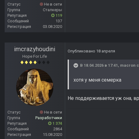
Статус
Не в сети
Группа
Сталкеры
Репутация
119
Сообщений
137
Регистрация
03.08.2020
imcrazyhoudini
Опубликовано
18 апреля
Hope For Life
В 18.04.2026 в 17:41,
macron
с
хотя у меня семерка
Не поддерживается уж она, вр
Статус
Не в сети
Группа
Разработчики
Репутация
1 374
Сообщений
2864
Регистрация
15.08.2020