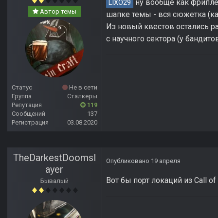
ну вообще как фриплей
LIXO29
Автор темы
шапке темы - вся сюжетка (ка
Из новый квестов остались ра
с научного сектора (у бандито
Статус
Не в сети
Группа
Сталкеры
Репутация
119
Сообщений
137
Регистрация
03.08.2020
TheDarkestDoomsl
Опубликовано
19 апреля
ayer
Вот бы порт локаций из Call of 
Бывалый