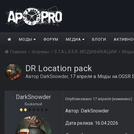
МОДЫ
ФОРУМ
МЕДИА
БЛОГИ
АКТИВНО
Главная
Форумы
S.T.A.L.K.E.R. МОДИФИКАЦИИ
Моды
DR Location pack
Автор
DarkSnowder
,
17 апреля
в
Моды на OGSR E
DarkSnowder
Опубликовано
17 апреля
(изменено)
Бывалый
Автор: DarkSnowder
Дата релиза: 16.04.2026