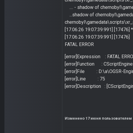
.... - shadow of chernobyl\gamed
...shadow of chernobyl\gamedata\
chernobyl\gamedata\scripts\xr_m
[17.06.26 19:07:39.991] [17476] 
[17.06.26 19:07:39.991] [17476]
FATAL ERROR
[error]Expression : FATAL ERR
[error]Function : CScriptEngine:
[error]File : D:\a\OGSR-Eng
[error]Line : 75
[error]Description : [CScriptEngine
Изменено
17 июня
пользователем 