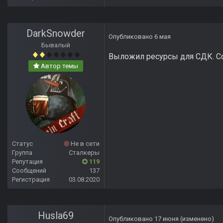
DarkSnowder
Опубликовано
6 мая
Бывалый
Выложил ресурсы для СДК. С
Автор темы
Статус
Не в сети
Группа
Сталкеры
Репутация
119
Сообщений
137
Регистрация
03.08.2020
Husla69
Опубликовано
17 июня
(изменено)