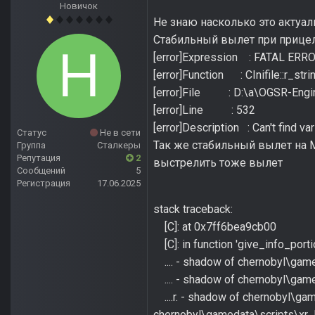
Новичок
Не знаю насколько это актуаль
Стабильный вылет при прицел
[error]Expression : FATAL ERR
[error]Function : CInifile::r_stri
[error]File : D:\a\OGSR-Engin
[error]Line : 532
[error]Description : Can't find v
Статус
Не в сети
Так же стабильный вылет на М
Группа
Сталкеры
Репутация
2
выстрелить тоже вылет
Сообщений
5
Регистрация
17.06.2025
stack traceback:
[C]: at 0x7ff6bea9cb00
[C]: in function 'give_info_porti
.... - shadow of chernobyl\gamed
.... - shadow of chernobyl\gamed
....r. - shadow of chernobyl\gamed
chernobyl\gamedata\scripts\xr_hi