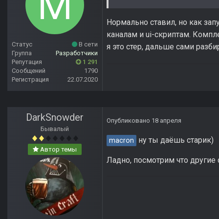
Нормально ставил, но как зап
каналам и ui-скриптам. Компл
Статус
В сети
я это стер, дальше сами разби
Группа
Разработчики
Репутация
1 291
Сообщений
1790
Регистрация
22.07.2020
DarkSnowder
Опубликовано
18 апреля
Бывалый
ну ты даёшь старик)
macron
Автор темы
Ладно, посмотрим что другие