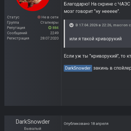
Благодарю! На скрине с ЧАЭС 
мозг говорит "ну неееее".
Статус
Не в сети
Группа
Сталкеры
В 17.04.2026 в 22:26,
macron
с
Репутация
884
Сообщений
2249
Регистрация
28.07.2020
или я такой криворукий
Если уж ты "криворукий", то 
закинь в спойлер
DarkSnowder
DarkSnowder
Опубликовано
18 апреля
Бывалый