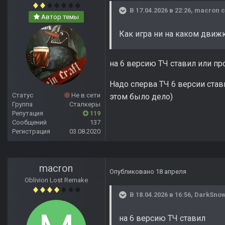
В 17.04.2026 в 22:26,
macron
с
Автор темы
Как игра ни на каком движк
на 6 версию ТЧ ставил или пр
Надо сперва ТЧ 6 версии стави
Статус
Не в сети
этом было дело)
Группа
Сталкеры
Репутация
119
Сообщений
137
Регистрация
03.08.2020
macron
Опубликовано
18 апреля
Oblivion Lost Remake
В 18.04.2026 в 16:56,
DarkSno
на 6 версию ТЧ ставил