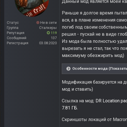
Данный мод является моей кв
Раньше я долгое время пытал
вся, а в плане изменения само
Статус
Не в сети
погиб под своим собственным
Группа
Сталкеры
Репутация
119
решил - пускай не в виде гло
Сообщений
137
Из мода была полностью удал
Регистрация
03.08.2020
вырезать я не стал, так что п
максимуму обезжирить мод)
Особенности мода (Показать
Модификация базируется на дв
мод и ставить)
Ссылка на мод:
DR Location pa
7.81 ГБ.
Скриншоты локаций от Macro