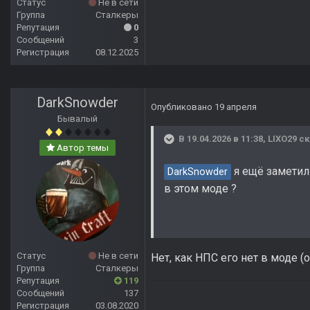
Статус
Не в сети
Группа
Сталкеры
Репутация
0
Сообщений
3
Регистрация
08.12.2025
DarkSnowder
Опубликовано
19 апреля
Бывалый
В 19.04.2026 в 11:38,
LIXO29
ск
Автор темы
я ещё заметил 
DarkSnowder
в этом моде ?
Статус
Не в сети
Нет, как НПС его нет в моде (
Группа
Сталкеры
Репутация
119
Сообщений
137
Регистрация
03.08.2020