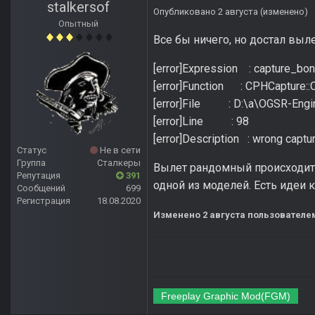
stalkersof
Опубликовано
2 августа
(изменено)
Опытный
Все бы ничего, но достал выле
[error]Expression : capture_bo
[error]Function : CPHCapture:
[error]File : D:\a\OGSR-Engi
[error]Line : 98
[error]Description : wrong captu
Статус
Не в сети
Группа
Сталкеры
Вылет рандомный происходит н
Репутация
391
одной из моделей. Есть идеи 
Сообщений
699
Регистрация
18.08.2020
Изменено
2 августа
пользователем
Freeplay Graphic Mod(FGM)