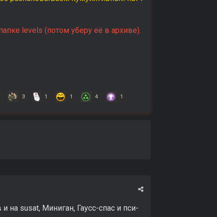
пке levels (потом уберу её в архиве).
3
1
1
4
1
 на susat, Миниган, Гаусс-спас и пси-