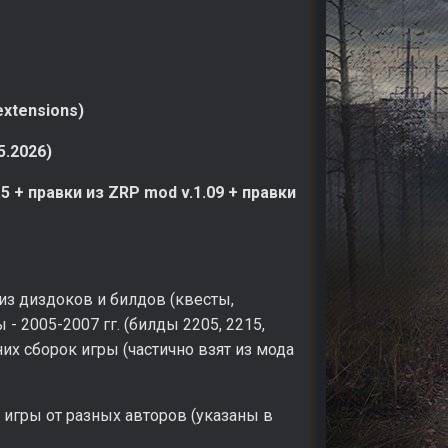
extensions)
5.2026)
.5 + правки из ZRP mod v.1.09 + правки
из диздоков и билдов (квесты,
- 2005-2007 гг. (билды 2205, 2215,
них сборок игры (частично взят из мода
игры от разных авторов (указаны в