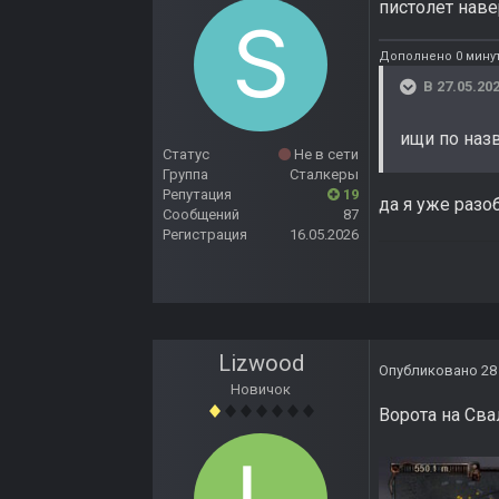
пистолет наве
Дополнено 0 минут
В 27.05.202
ищи по назв
Статус
Не в сети
Группа
Сталкеры
Репутация
19
да я уже разо
Сообщений
87
Регистрация
16.05.2026
Lizwood
Опубликовано
28
Новичок
Ворота на Св