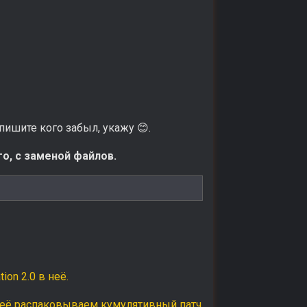
 пишите кого забыл, укажу
.
😊
о, с заменой файлов.
on 2.0 в неё.
 неё распаковываем кумулятивный патч