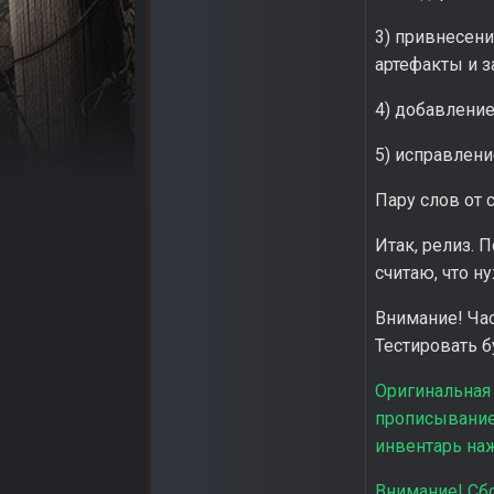
3) привнесени
артефакты и з
4) добавление
5) исправлени
Пару слов от се
Итак, релиз. 
считаю, что н
Внимание! Час
Тестировать б
Оригинальная 
прописыванием
инвентарь на
Внимание! Сбо