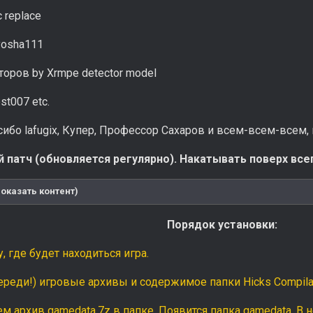
c replace
lyosha111
оров by Xrmpe detector model
st007 etc.
ибо lafugix, Купер, Профессор Сахаров и всем-всем-всем,
 патч (обновляется регулярно). Накатывать поверх всег
оказать контент)
Порядок установки:
, где будет находиться игра.
ереди!) игровые архивы и содержимое папки Hicks Compilati
 архив gamedata.7z в папке. Появится папка gamedata. В