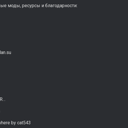
ые моды, ресурсы и благодарности:
lan.su
SR…
h
here by cat543