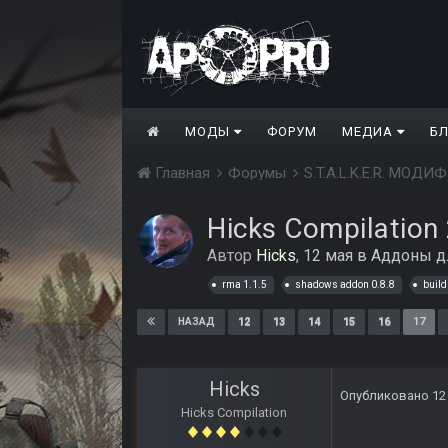
МОДЫ
ФОРУМ
МЕДИА
Б
Главная
Форумы
S.T.A.L.K.E.R. МО
Hicks Compilation 
Автор
Hicks
,
12 мая
в
Аддоны д
rma 1.1.5
shadows addon 0.8.8
build
12
13
14
15
16
17
НАЗАД
Hicks
Опубликовано
12
Hicks Compilation