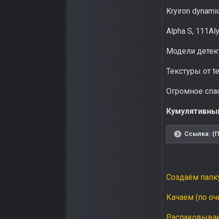
Kryiron dynami
Alpha S, 111A
Модели детект
Текстуры от te
Огромное спас
Кумулятивный
Ссылка: (П
Создаём папку
Качаем (по оч
Распаковываем