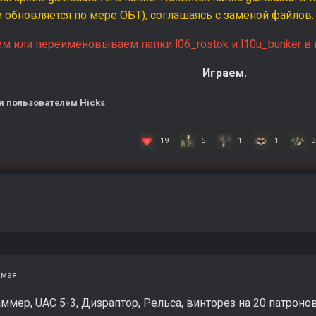
 обновляется по мере ОБТ), соглашаясь с заменой файлов.
м или переименовываем папки l06_rostok и l10u_bunker в па
Играем.
я
пользователем Hicks
19
5
1
1
3
 мая
ер, UAC 5-3, Дизраптор, Рельса, винторез на 20 патронов и