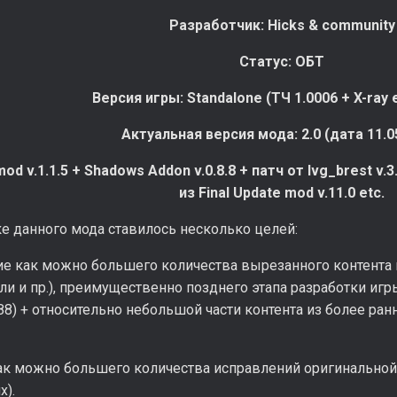
Разработчик: Hicks & community
Статус: ОБТ
Версия игры: Standalone (ТЧ 1.0006 + X-ray 
Актуальная версия мода: 2.0 (дата 11.0
d v.1.1.5 + Shadows Addon v.0.8.8 + патч от lvg_brest v.3
из Final Update mod v.11.0 etc.
е данного мода ставилось несколько целей:
ие как можно большего количества вырезанного контента 
ли и пр.), преимущественно позднего этапа разработки игры 
588) + относительно небольшой части контента из более ран
ак можно большего количества исправлений оригинальной 
х).