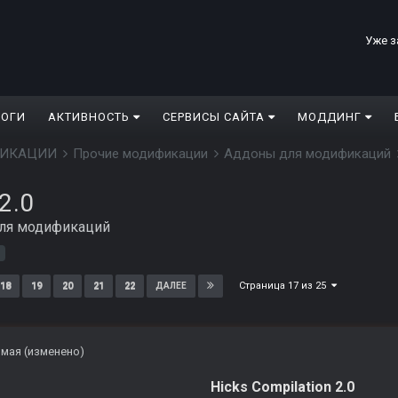
Уже з
ЛОГИ
АКТИВНОСТЬ
СЕРВИСЫ САЙТА
МОДДИНГ
ДИФИКАЦИИ
Прочие модификации
Аддоны для модификаций
2.0
ля модификаций
Страница 17 из 25
18
19
20
21
22
ДАЛЕЕ
 мая
(изменено)
Hicks Compilation 2.0