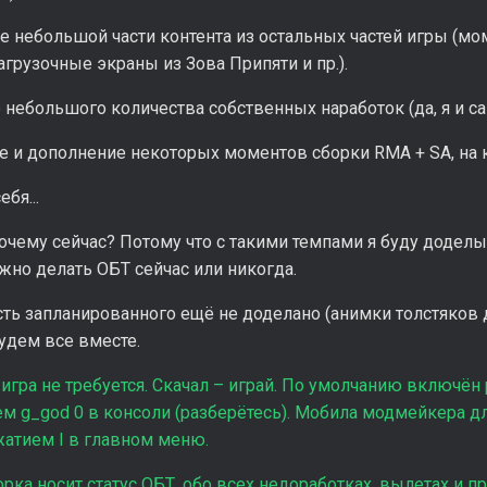
е небольшой части контента из остальных частей игры (мо
агрузочные экраны из Зова Припяти и пр.).
 небольшого количества собственных наработок (да, я и сам
е и дополнение некоторых моментов сборки RMA + SA, на 
бя...
Почему сейчас? Потому что с такими темпами я буду доделыв
ужно делать ОБТ сейчас или никогда.
ть запланированного ещё не доделано (анимки толстяков д
удем все вместе.
игра не требуется. Скачал – играй. По умолчанию включён
 g_god 0 в консоли (разберётесь). Мобила модмейкера дл
жатием I в главном меню.
рка носит статус ОБТ, обо всех недоработках, вылетах и пр