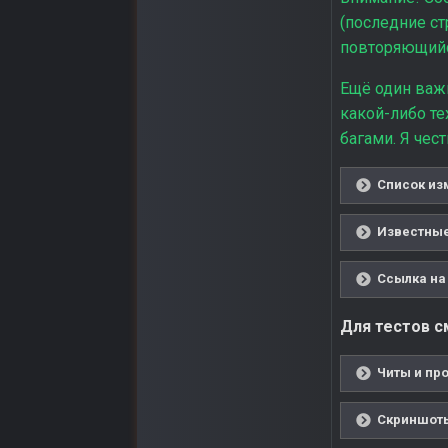
(последние ст
повторяющийся
Ещё один важ
какой-либо те
багами. Я чес
Список из
Известные
Ссылка на 
Для тестов см
Читы и про
Скриншоты