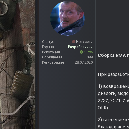
Статус
Не в сети
Группа
Разработчики
Репутация
1 795
Сборка RMA mo
Сообщений
1089
Регистрация
28.07.2020
При разработк
1) возвращен
диалоги, моде
2232, 2571, 2
OLR).
2) внесение к
благодарностя