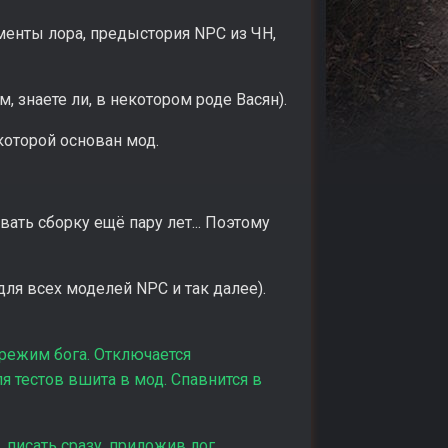
менты лора, предыстория NPC из ЧН,
, знаете ли, в некотором роде Васян).
которой основан мод.
ать сборку ещё пару лет... Поэтому
ля всех моделей NPC и так далее).
 режим бога. Отключается
я тестов вшита в мод. Спавнится в
. писать сразу, приложив лог