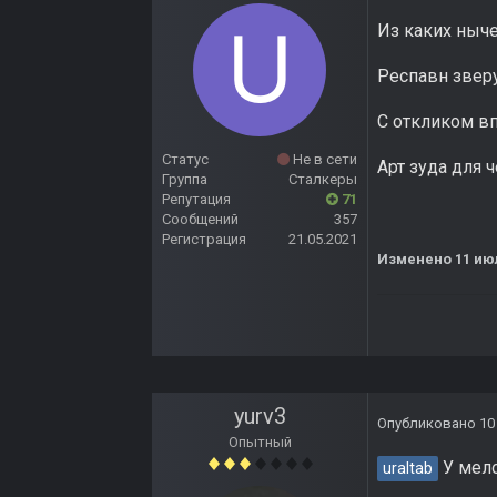
Из каких ныч
Респавн звер
С откликом вп
Статус
Не в сети
Арт зуда для 
Группа
Сталкеры
Репутация
71
Сообщений
357
Регистрация
21.05.2021
Изменено
11 ию
yurv3
Опубликовано
10
Опытный
У мело
uraltab