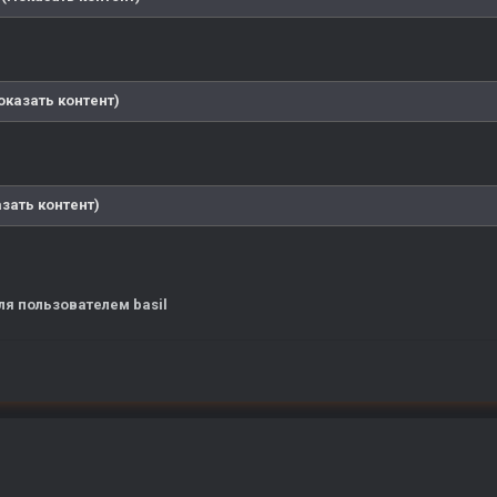
оказать контент)
зать контент)
ля
пользователем basil