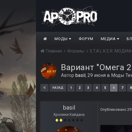
МОДЫ
ФОРУМ
МЕДИА
Б
Главная
Форумы
S.T.A.L.K.E.R. МО
Вариант "Омега 2
Автор
basil
,
29 июня
в
Моды Те
1
2
3
4
5
6
7
8
НАЗАД
basil
Опубликовано
29
Хроники Кайдана