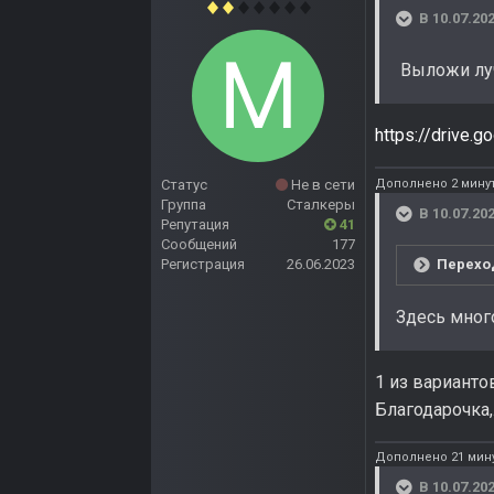
В 10.07.202
Выложи луч
https://drive
Дополнено 2 мину
Статус
Не в сети
Группа
Сталкеры
В 10.07.202
Репутация
41
Сообщений
177
Переход
Регистрация
26.06.2023
Здесь много
1 из варианто
Благодарочка,.
Дополнено 21 мину
В 10.07.202