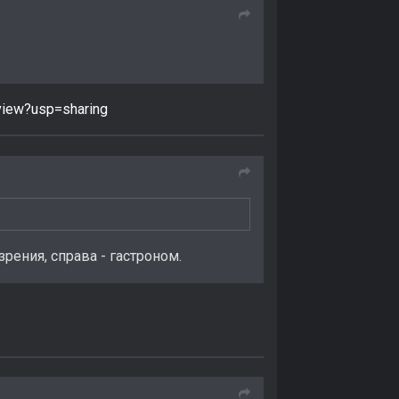
iew?usp=sharing
рения, справа - гастроном.