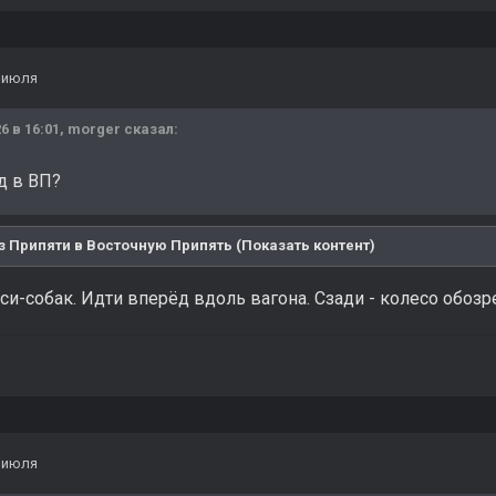
 июля
6 в 16:01,
morger
сказал:
д в ВП?
з Припяти в Восточную Припять (Показать контент)
си-собак. Идти вперёд вдоль вагона. Сзади - колесо обозре
 июля