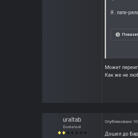
Я.. пате-рял
Показат
Может переигр
Как же не люб
uraltab
Опубликовано
10
Бывалый
Дошел до Бара