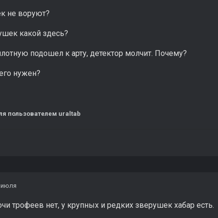
ек не воруют?
ушек какой здесь?
лотную подошел к арту, детектор молчит. Почему?
чего нужен?
ля
пользователем uraltab
 июля
чи трофеев нет, у крупных и редких зверушек хабар есть.