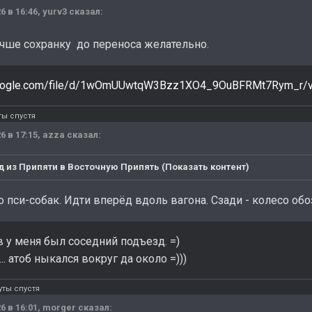
6 в 16:46,
yurv3
сказал:
ше сохранку до переноса желательно.
.google.com/file/d/1wOmUUwtqW3Bzz1XO4_9OuBFRMt7Rym_r/v
ты спустя
6 в 17:15,
azza
сказал:
 из Припяти в Восточную Припять (Показать контент)
 пси-собак. Идти вперёд вдоль вагона. Сзади - колесо обоз
в у меня был соседний подъезд. =)
.. атоб ныкался вокруг да около =)))
ты спустя
6 в 16:01,
morger
сказал: