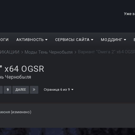
Уже з
ЛОГИ
АКТИВНОСТЬ
СЕРВИСЫ САЙТА
МОДДИНГ
Вариант "Омега 2" x64 OGS
ДИФИКАЦИИ
Моды Тень Чернобыля
" x64 OGSR
нь Чернобыля
Страница 6 из 9
9
ДАЛЕЕ
 июня
(изменено)