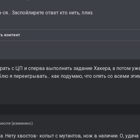
а-ся... Заспойлирете ответ кто нить, плиз.
ь контент
ать с ЦП и сперва выполнить задание Хакера, а потом уже 
лю я переигрывать... как подумаю, что опять со всеми эти
 июля
(изменено)
. Нету хвостов- копыт с мутантов, нож в наличии. О, удача