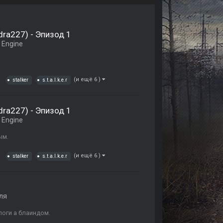
ndra227) - Эпизод 1
 Engine
(и ещё 6 )
stalker
s.t.a.l.k.e.r
ndra227) - Эпизод 1
 Engine
ым.
(и ещё 6 )
stalker
s.t.a.l.k.e.r
ля
логи а блаиндом.