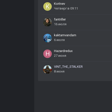
Kortnev
Четверг в 09:11
fantriller
16 июля
kaktamvandam
6 июля
Hazardredux
27 июня
VINT_THE_STALKER
8 июня