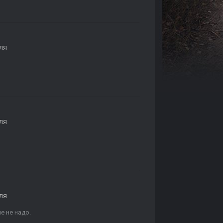
ля
ля
ля
е не надо.