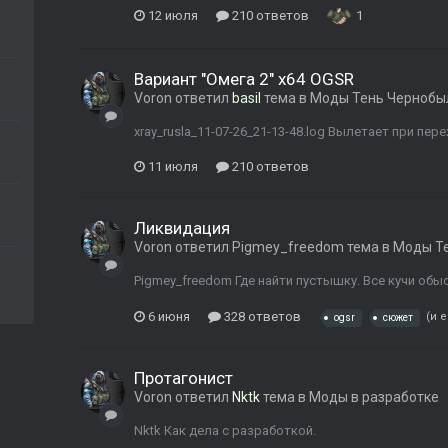
12 июля
210 ответов
1
Вариант "Омега 2" x64 OGSR
Voron
ответил
basil
тема в
Моды Тень Чернобы
xray_rusla_11-07-26_21-13-48.log Вылетает при пере
11 июля
210 ответов
Ликвидация
Voron
ответил
Pigmey_freedom
тема в
Моды Т
Pigmey_freedom Где найти пустышку. Все кучи обы
6 июня
328 ответов
(и 
ogsr
сюжет
Протагонист
Voron
ответил
Nktk
тема в
Моды в разработке
Nktk Как дела с разработкой.