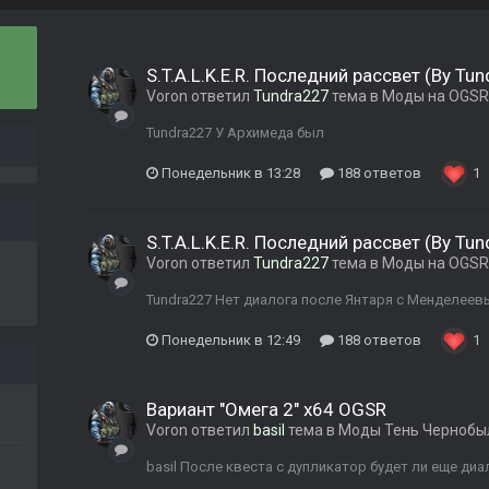
S.T.A.L.K.E.R. Последний рассвет (By Tu
Voron
ответил
Tundra227
тема в
Моды на OGSR
Tundra227 У Архимеда был
Понедельник в 13:28
188 ответов
1
S.T.A.L.K.E.R. Последний рассвет (By Tu
Voron
ответил
Tundra227
тема в
Моды на OGSR
Tundra227 Нет диалога после Янтаря с Менделеев
Понедельник в 12:49
188 ответов
1
Вариант "Омега 2" x64 OGSR
Voron
ответил
basil
тема в
Моды Тень Чернобы
basil После квеста с дупликатор будет ли еще диа