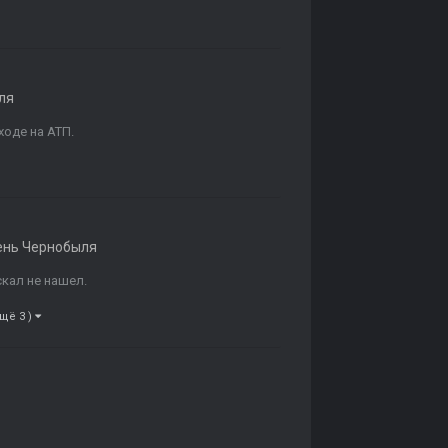
ля
ходе на АТП.
ень Чернобыля
скал не нашел.
ещё 3 )