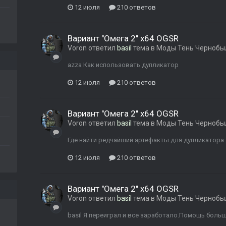
12 июля
210 ответов
Вариант "Омега 2" x64 OGSR
Voron
ответил
basil
тема в
Моды Тень Чернобы
azza Как использовать дупликатор
12 июля
210 ответов
Вариант "Омега 2" x64 OGSR
Voron
ответил
basil
тема в
Моды Тень Чернобы
Где найти редчайший артефакты для дупликатора
12 июля
210 ответов
Вариант "Омега 2" x64 OGSR
Voron
ответил
basil
тема в
Моды Тень Чернобы
basil Я переиграл и все заработало.Помощь больш