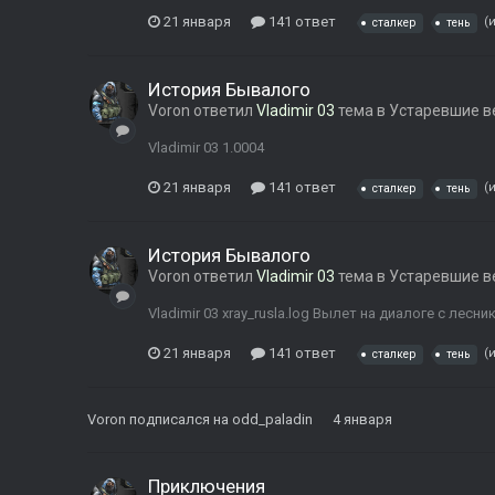
21 января
141 ответ
(
сталкер
тень
История Бывалого
Voron
ответил
Vladimir 03
тема в
Устаревшие в
Vladimir 03 1.0004
21 января
141 ответ
(
сталкер
тень
История Бывалого
Voron
ответил
Vladimir 03
тема в
Устаревшие в
Vladimir 03 xray_rusla.log Вылет на диалоге с лесни
21 января
141 ответ
(
сталкер
тень
Voron
подписался на
odd_paladin
4 января
Приключения