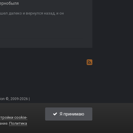
ернобыля
ошел далеко и вернулся назад, и он
on ©, 2009-2026 |
Я принимаю
тройки cookie-
ание.
Политика