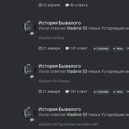
25 апреля
93 ответа
История Бывалого
Voron
ответил
Vladimir 03
тема в
Устаревшие в
Vladimir 03 Все
21 января
141 ответ
(
сталкер
тень
История Бывалого
Voron
ответил
Vladimir 03
тема в
Устаревшие в
Vladimir 03 Понял
21 января
141 ответ
(
сталкер
тень
История Бывалого
Voron
ответил
Vladimir 03
тема в
Устаревшие в
Vladimir 03 Пробовал не работает