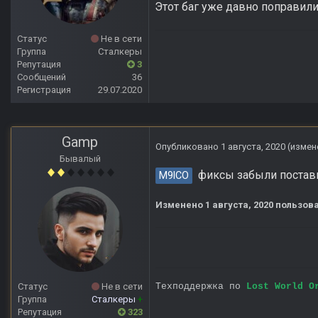
Этот баг уже давно поправили
Статус
Не в сети
Группа
Сталкеры
Репутация
3
Сообщений
36
Регистрация
29.07.2020
Gamp
Опубликовано
1 августа, 2020
(измен
Бывалый
фиксы забыли поставит
M9lCO
Изменено
1 августа, 2020
пользов
Статус
Не в сети
Техподдержка по
Lost World O
Группа
Сталкеры
+
Репутация
323