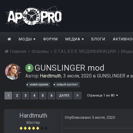
МОДЫ
ФОРУМ
МЕДИА
БЛОГИ
АКТИВНО
Главная
Форумы
S.T.A.L.K.E.R. МОДИФИКАЦИИ
Моды
GUNSLINGER mod
Автор
Hardtmuth
,
3 июля, 2020
в
GUNSLINGER и а
новое оружие
новый контент
Страница 1 из 80
1
2
3
4
5
6
ДАЛЕЕ
Hardtmuth
Опубликовано
3 июля, 2020
Мастер