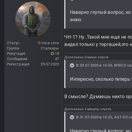
Наверно глупый вопрос, но 
знаю.
ЧН-1? Ну...Такой мне ещё не 
Статус
Не в сети
видел только у торгашей,это
Группа
Сталкеры
Репутация
18
Дополнено 0 минут спустя
Сообщений
47
Регистрация
29.07.2020
В 29.07.2020 в 16:53,
M9lCO
ск
Интересно, сколько теперь 
В смысле? Думаешь никто ори
Дополнено 2 минуты спустя
В 31.07.2020 в 14:22,
AS7-D3
ск
Наверно глупый вопрос, но 