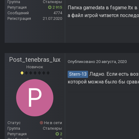
Группа
Сталкеры
Папка gamedata в fsgame.ltx 
Репутация
2 915
Сообщений
4774
а файл игрой читается последо
Регистрация
21.07.2020
Post_tenebras_lux
Опубликовано
20 августа, 2020
Новичок
Ладно. Если есть воз
Stern-13
которой можна было бы сравн
Статус
Не в сети
Группа
Сталкеры
Репутация
2