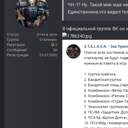
ЧН-1? Ну...Такой мне ещё н
Единственное,что видел то
В официальной группе ВК он н
Статус
Не в сети
Группа
Сталкеры
Репутация
3
Сообщений
36
Регистрация
29.07.2020