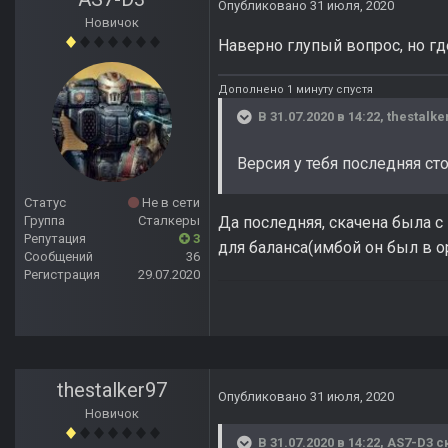
Опубликовано
31 июля, 2020
Новичок
Наверно глупый вопрос, но где
Дополнено 1 минуту спустя
В 31.07.2020 в 14:22,
thestalke
Версия у тебя последняя ст
Статус
Не в сети
Да последняя, скачена была с
Группа
Сталкеры
Репутация
3
для баланса(имбой он был в о
Сообщений
36
Регистрация
29.07.2020
thestalker97
Опубликовано
31 июля, 2020
Новичок
В 31.07.2020 в 14:22,
AS7-D3
ск