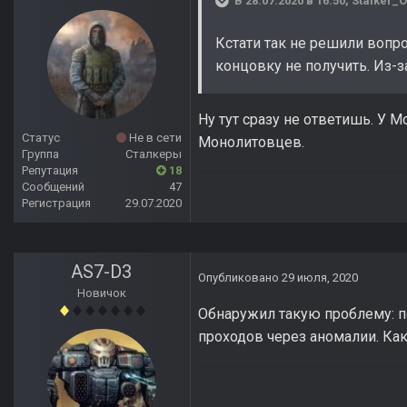
В 28.07.2020 в 16:50,
Stalker_
Кстати так не решили вопро
концовку не получить. Из-
Ну тут сразу не ответишь. У 
Статус
Не в сети
Монолитовцев.
Группа
Сталкеры
Репутация
18
Сообщений
47
Регистрация
29.07.2020
AS7-D3
Опубликовано
29 июля, 2020
Новичок
Обнаружил такую проблему: п
проходов через аномалии. Как