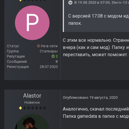
В 19.08.2020 в 07:09,
Stern-13
С версией 17.08 с модом и
папок.
С этим все нормально. Странно
Статус
Не в сети
вчера (как и сам мод). Папку
Группа
Сталкеры
переставить, может поможет.
Репутация
2
Сообщений
8
Регистрация
28.07.2020
Alastor
Опубликовано
19 августа, 2020
Новичок
Аналогично, скачал последний
Папка gamedata в папке с модо