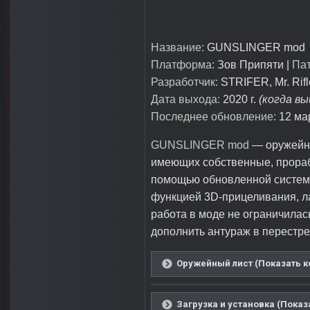
Название:
GUNSLINGER mod
Платформа:
Зов Припяти |
Пат
Разработчик:
STRIFER, Mr. Rif
Дата выхода:
2020 г.
(когда в
Последнее обновление:
12 мар
GUNSLINGER mod
— оружейна
имеющих собственные, прораб
помощью обновленной системы
функцией 3D-прицеливания, ла
работа в моде не ограничилас
дополнить антураж в перестре
Оружейный лист (Показать к
Загрузка и установка (Показ