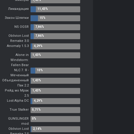
Ликвидация
Закон Шляпки
NS OGSR
Oblivion Lost
Remake 3.0
Anomaly 1.5.3
Alone in
Windstorm:
Fallen Bear
NLC 7. Я -
Меченный
Объединенный
Пак 2.2
Рейд мо Мрак
2.5
Lost Alpha DC
True Stalker
GUNSLINGER
mod
Oblivion Lost
Remake 2.5