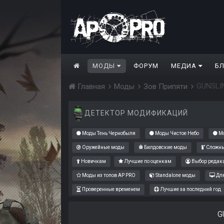
МОДЫ
ФОРУМ
МЕДИА
Б
GUNSLI
Главная
Моды
Зов Припяти
ДЕТЕКТОР МОДИФИКАЦИЙ
Моды Тень Чернобыля
Моды Чистое Небо
Мо
Оружейные моды
Билдовские моды
Сложны
Новичкам
Лучшие по оценкам
Выбор редак
Моды из топов AP PRO
Standalone моды
Для
Проверенные временем
Лучшие за последний год
G