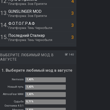
12.
4
Платформа: Зов Припяти
GUNSLINGER MOD
13.
3
Платформа: Зов Припяти
Ф.О.Т.О.Г.Р.А.Ф
14.
3
Платформа: Тень Чернобыля
Последний Сталкер
15.
3
Платформа: Тень Чернобыля
ВЫБЕРИТЕ ЛЮБИМЫЙ МОД В
140
АВГУСТЕ
1. Выберите любимый мод в августе
Nemesis
Новый путь
AtmosFear MAX
Судьба
Охотника 4.0.1
Миклуха