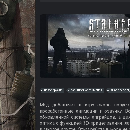
новое оружие
расширение геймплея
выбор редакц
Мод добавляет в игру около полусо
проработанные анимации и озвучку. 
обновленной системы апгрейдов, а дл
оптика с функцией 3D-прицеливания, л
и многое другое. Этим работа в моде н