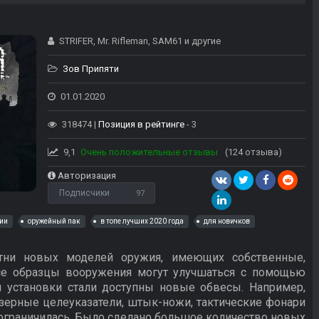
STRIFER, Mr. Rifleman, SAM61 и другие
Зов Припяти
01.01.2020
318474 |
Позиция в рейтинге
- 3
9,1
Очень положительные отзывы
(124 отзыва)
Авторизация
Подписчики
97
ии
оружейный пак
в топе лучших 2020 года
для новичков
тни новых моделей оружия, имеющих собственные,
Все образцы вооружения могут улучшаться с помощью
я установки стали доступны новые обвесы. Например,
азерные целеуказатели, штык-ножи, тактические фонари
е ограничилась. Было сделано большое количество новых