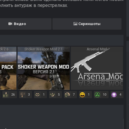
лнить антураж в перестрелках.
Видео
Скриншоты
k 2.6
Shoker Weapon Mod 2.1
Arsenal Mod
26
3
1
5
7
1
10
4