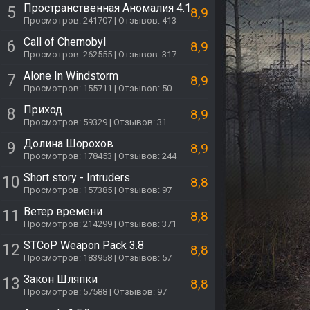
Пространственная Аномалия 4.1
5
8,9
Просмотров: 241707 | Отзывов: 413
Call of Chernobyl
6
8,9
Просмотров: 262555 | Отзывов: 317
Alone In Windstorm
7
8,9
Просмотров: 155711 | Отзывов: 50
Приход
8
8,9
Просмотров: 59329 | Отзывов: 31
Долина Шорохов
9
8,9
Просмотров: 178453 | Отзывов: 244
Short story - Intruders
10
8,8
Просмотров: 157385 | Отзывов: 97
Ветер времени
11
8,8
Просмотров: 214299 | Отзывов: 371
STCoP Weapon Pack 3.8
12
8,8
Просмотров: 183958 | Отзывов: 57
Закон Шляпки
13
8,8
Просмотров: 57588 | Отзывов: 97