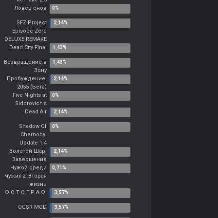
Ловец снов
SFZ Project
Episode Zero
DELUXE REMAKE
Dead City Final
Возвращение в
Зону
Пробуждение.
2055 (Бета)
Five Nights at
Sidorovich's
Dead Air
Shadow Of
Chernobyl
Update 1.4
Золотой Шар.
Завершение
Чужой среди
чужих 2: Вторая
жизнь
Ф.О.Т.О.Г.Р.А.Ф.
OGSR MOD