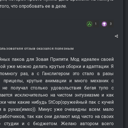
того, что опробовать ее в деле.
1
3
 пользователя отзыв оказался полезным
йных паков для Зовая Припяти. Мод идеален своей
орой уже можно делать крутые сборки и адаптации. Я
омногу раз, а с Ганслигером это стало в разы
 прицелы, крутые анимации и много механик с
 не получал столько удовольствия бегая тупо с
лается исключительно на чистом энтузиазме и как
ски чем какие нибудь StCop(оружейный пак с кучей
я в руках(имхо)). Минус уже очевидны всем: мало
зработчиков, так как они делают мод чисто на своих
о студии и с бюджетом. Желаю автором всего