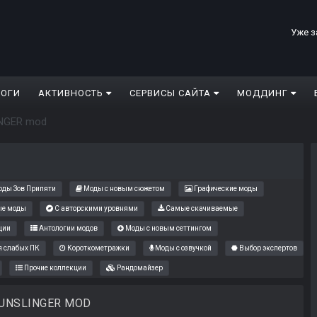
Уже з
ЛОГИ
АКТИВНОСТЬ
СЕРВИСЫ САЙТА
МОДДИНГ
NGER mod
ды Зов Припяти
Моды с новым сюжетом
Графические моды
е моды
С авторскими уровнями
Самые скачиваемые
ции
Антологии модов
Моды с новым сеттингом
 слабых ПК
Короткометражки
Моды с озвучкой
Выбор экспертов
Прочие коллекции
Рандомайзер
UNSLINGER MOD