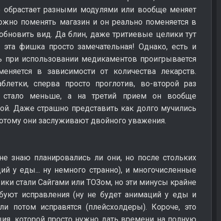
ие обрастает разными модулями или вообще меняет
ожно поменять магазин и он реально поменяется в
 обновить вид. Да блин, даже тритиевые целики тут
 эта фишка просто замечательная! Однако, есть и
рь при использовании медикаментов проигрывается
 меняется в зависимости от количества лекарств.
блетки, сперва просто проглотив, во-второй раз
ок стало меньше, а на третий прием он вообще
ой. Даже страшно представить как долго мучились
потому они заслуживают двойного уважения.
не знаю планировались ли они, но после стольких
ий у еды... ну немного странно), и многочисленные
ики стали Сайгами или ТОЗом, но эти минусы крайне
буют исправления (ну не будет анимаций у еды и
ли потом исправятся (плейсхолдеры). Короче, это
ия, которой просто нужно дать времени на полную