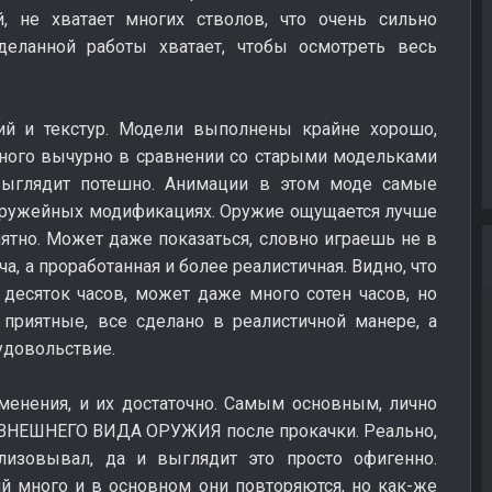
, не хватает многих стволов, что очень сильно
оделанной работы хватает, чтобы осмотреть весь
ций и текстур. Модели выполнены крайне хорошо,
много вычурно в сравнении со старыми модельками
 выглядит потешно. Анимации в этом моде самые
 оружейных модификациях. Оружие ощущается лучше
иятно. Может даже показаться, словно играешь не в
ча, а проработанная и более реалистичная. Видно, что
десяток часов, может даже много сотен часов, но
 приятные, все сделано в реалистичной манере, а
удовольствие.
менения, и их достаточно. Самым основным, лично
 ВНЕШНЕГО ВИДА ОРУЖИЯ после прокачки. Реально,
лизовывал, да и выглядит это просто офигенно.
й много и в основном они повторяются, но как-же