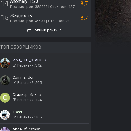
Anomaly 1.5.3
14
8,7
Просмотров: 385555 | Отзывов: 127
Жадность
15
8,7
Просмотров: 49937 | Отзывов: 30
Полный рейтинг
ТОП ОБЗОРЩИКОВ
VINT_THE_STALKER
Рецензий: 312
Commandor
Рецензий: 205
Сталкер_Ильяс
Рецензий: 124
1beer
Рецензий: 105
AngelOfEcstasy