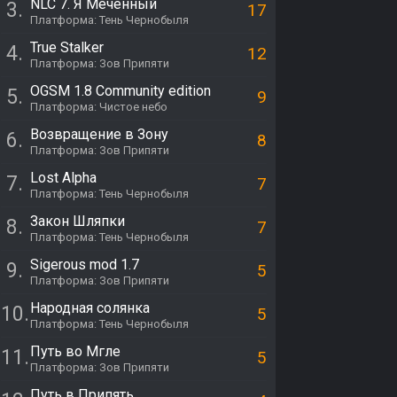
NLC 7. Я Меченный
3.
17
Платформа: Тень Чернобыля
True Stalker
4.
12
Платформа: Зов Припяти
OGSM 1.8 Community edition
5.
9
Платформа: Чистое небо
Возвращение в Зону
6.
8
Платформа: Зов Припяти
Lost Alpha
7.
7
Платформа: Тень Чернобыля
Закон Шляпки
8.
7
Платформа: Тень Чернобыля
Sigerous mod 1.7
9.
5
Платформа: Зов Припяти
Народная солянка
10.
5
Платформа: Тень Чернобыля
Путь во Мгле
11.
5
Платформа: Зов Припяти
Путь в Припять