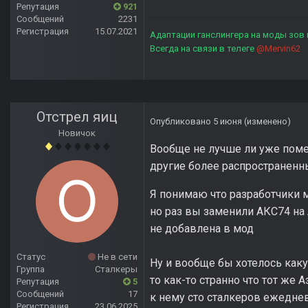
Репутация
921
Сообщений
2231
Регистрация
15.07.2021
Адаптации ганслингера на моды зов
Всегда на связи в телеге
@Mervin62
Отстрел яиц
Опубликовано
5 июня
(изменено)
Новичок
Вообще не лучше ли уже помен
другие более распространенн
Я понимаю что разработчики м
но раз вы заменили АКС74 на 
не добавлена в мод
Статус
Не в сети
Ну и вообще бы хотелось каку
Группа
Сталкеры
то как-то странно что тот же
Репутация
5
Сообщений
17
к нему сто сталкеров ежеднев
Регистрация
23.06.2025