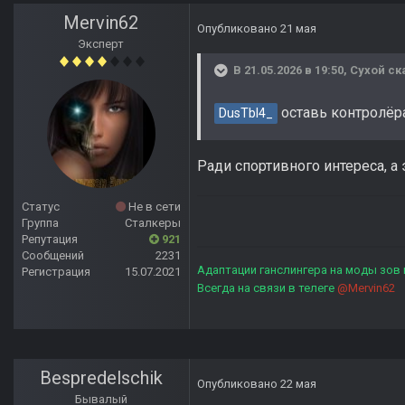
Mervin62
Опубликовано
21 мая
Эксперт
В 21.05.2026 в 19:50,
Сухой
ск
оставь контролёр
DusTbl4_
Ради спортивного интереса, а э
Статус
Не в сети
Группа
Сталкеры
Репутация
921
Сообщений
2231
Адаптации ганслингера на моды зов
Регистрация
15.07.2021
Всегда на связи в телеге
@Mervin62
Bespredelschik
Опубликовано
22 мая
Бывалый