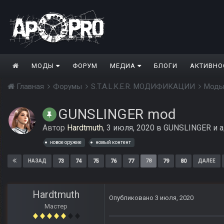
МОДЫ
ФОРУМ
МЕДИА
БЛОГИ
АКТИВНО
Главная
Форумы
S.T.A.L.K.E.R. МОДИФИКАЦИИ
Моды
GUNSLINGER mod
Автор
Hardtmuth
,
3 июля, 2020
в
GUNSLINGER и а
новое оружие
новый контент
73
74
75
76
77
78
79
80
НАЗАД
ДАЛЕЕ
Hardtmuth
Опубликовано
3 июля, 2020
Мастер