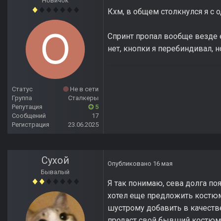
Новичок
Кхм, в общем столкнулся я с о
Спринт пропал вообще везде е
нет, кнопки я перебиндивал, н
Статус
Не в сети
Группа
Сталкеры
Репутация
5
Сообщений
17
Регистрация
23.06.2025
Сухой
Опубликовано
16 мая
Бывалый
Я так понимаю, сева долга по
хотел еще предложить костюм
шустрому добавить в качестве
продаст свой бывший костюм