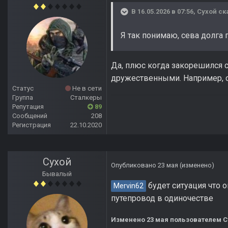
В 16.05.2026 в 07:56,
Сухой
ск
Я так понимаю, сева долга
Да, плюс когда закорешился с
дружественными. Например, с
Статус
Не в сети
Группа
Сталкеры
Репутация
89
Сообщений
208
Регистрация
22.10.2020
Сухой
Опубликовано
23 мая
(изменено)
Бывалый
будет ситуация что о
Mervin62
путепровод в одиночестве
Изменено
23 мая
пользователем С