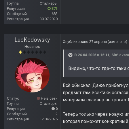
Группа
Сталкеры
Репутация
371
Сообщений
683
Регистрация
30.07.2020
LueKedowsky
Опубликовано
27 апреля
(изменено)
Новичок
В 24.04.2026 в 16:11,
Sin!
сказ
Видимо, что-то где-то таки 
Всё обыскал. Даже прибегнул 
предмет там всё-таки остался
Статус
Не в сети
материала спавнер не трогал.
Группа
Сталкеры
Репутация
0
Теперь только через новую иг
Сообщений
2
Регистрация
12.04.2025
которая поможет конкретный 