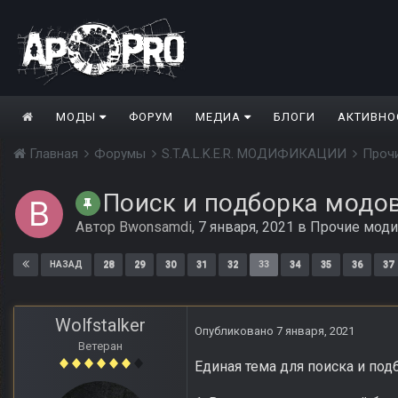
МОДЫ
ФОРУМ
МЕДИА
БЛОГИ
АКТИВНО
Главная
Форумы
S.T.A.L.K.E.R. МОДИФИКАЦИИ
Проч
Поиск и подборка модо
Автор
Bwonsamdi
,
7 января, 2021
в
Прочие мод
28
29
30
31
32
33
34
35
36
37
НАЗАД
Wolfstalker
Опубликовано
7 января, 2021
Ветеран
Единая тема для поиска и по