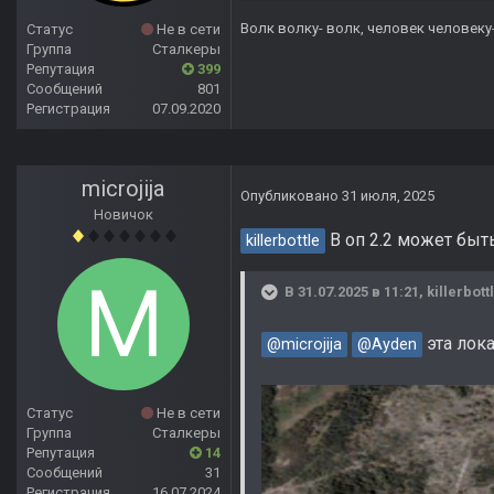
Волк волку- волк, человек человеку
Статус
Не в сети
Группа
Сталкеры
Репутация
399
Сообщений
801
Регистрация
07.09.2020
microjija
Опубликовано
31 июля, 2025
Новичок
В оп 2.2 может быть
killerbottle
В 31.07.2025 в 11:21,
killerbott
эта лока
@microjija
@Ayden
Статус
Не в сети
Группа
Сталкеры
Репутация
14
Сообщений
31
Регистрация
16.07.2024