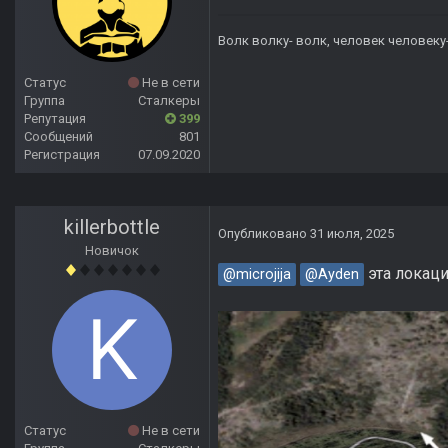
Волк волку- волк, человек человеку
Статус
Не в сети
Группа
Сталкеры
Репутация
399
Сообщений
801
Регистрация
07.09.2020
killerbottle
Опубликовано
31 июля, 2025
Новичок
эта локаци
@microjija
@Ayden
Статус
Не в сети