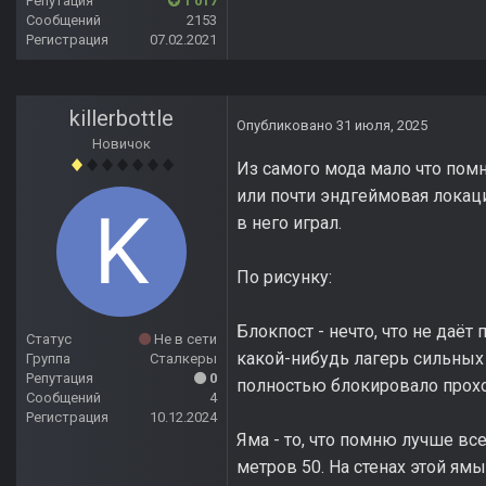
Репутация
1 017
Сообщений
2153
Регистрация
07.02.2021
killerbottle
Опубликовано
31 июля, 2025
Новичок
Из самого мода мало что помн
или почти эндгеймовая локаци
в него играл.
По рисунку:
Блокпост - нечто, что не даё
Статус
Не в сети
какой-нибудь лагерь сильных
Группа
Сталкеры
Репутация
0
полностью блокировало прох
Сообщений
4
Регистрация
10.12.2024
Яма - то, что помню лучше вс
метров 50. На стенах этой ям