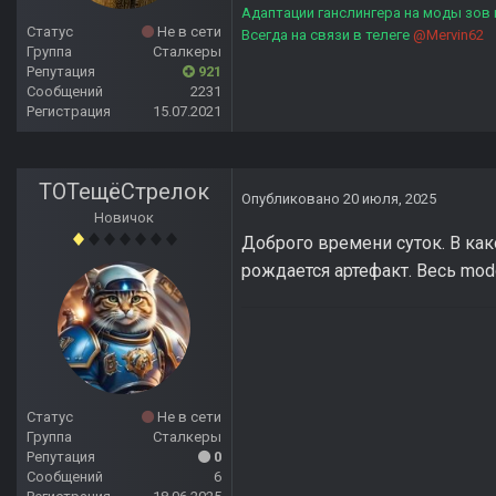
Адаптации ганслингера на моды зов
Статус
Не в сети
Всегда на связи в телеге
@Mervin62
Группа
Сталкеры
Репутация
921
Сообщений
2231
Регистрация
15.07.2021
ТОТещёСтрелок
Опубликовано
20 июля, 2025
Новичок
Доброго времени суток. В как
рождается артефакт. Весь modd
Статус
Не в сети
Группа
Сталкеры
Репутация
0
Сообщений
6