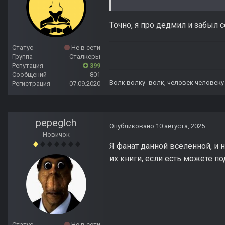
Точно, я про дедмил и забыл 
Статус
Не в сети
Группа
Сталкеры
Репутация
399
Сообщений
801
Волк волку- волк, человек человеку
Регистрация
07.09.2020
pepeglch
Опубликовано
10 августа, 2025
Новичок
Я фанат данной вселенной, и 
их книги, если есть можете по
Статус
Не в сети