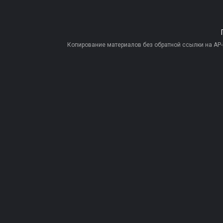
Копирование материалов без обратной ссылки на AP-PR