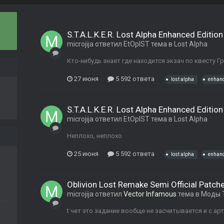
S.T.A.L.K.E.R. Lost Alpha Enhanced Edition
microjija
ответил
EtOpIST
тема в
Lost Alpha
Кто-нибудь знает где находится экзач по квесту 
27 июня
5 592 ответа
lost alpha
enhan
S.T.A.L.K.E.R. Lost Alpha Enhanced Edition
microjija
ответил
EtOpIST
тема в
Lost Alpha
Неплохо, неплохо
25 июня
5 592 ответа
lost alpha
enhan
Oblivion Lost Remake Semi Official Patch
microjija
ответил
Vector Infamous
тема в
Моды 
t чет это задание вообще не засчитывается и с а