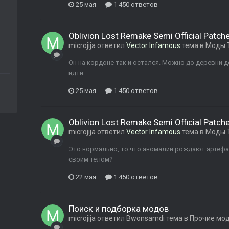
25 мая
1 450 ответов
Oblivion Lost Remake Semi Official Patch
microjija
ответил
Vector Infamous
тема в
Моды 
Он на кордоне так и остался. Можно до деревни д
идти.
25 мая
1 450 ответов
Oblivion Lost Remake Semi Official Patch
microjija
ответил
Vector Infamous
тема в
Моды 
Это нормально, то что аномалии рождают артефа
своим телом?
22 мая
1 450 ответов
Поиск и подборка модов
microjija
ответил
Bwonsamdi
тема в
Прочие мо