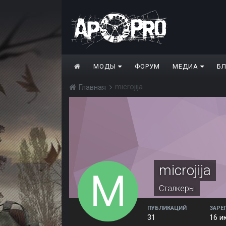
МОДЫ
ФОРУМ
МЕДИА
Б
microjija
Главная
microjija
Сталкеры
ПУБЛИКАЦИЙ
ЗАРЕ
31
16 и