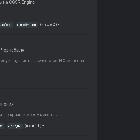
 на OGSR Engine
(и ещё 2 )
любовь
лесбиянки
 Чернобыля
ову и задание не засчитается. И Хамелеона
лнения
. По крайней мере у меня так.
(и ещё 1 )
st
билды