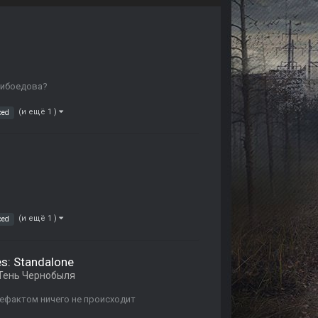
Грибоедова?
(и ещё 1 )
ced
(и ещё 1 )
ced
es: Standalone
Тень Чернобыля
ртефактом ничего не происходит