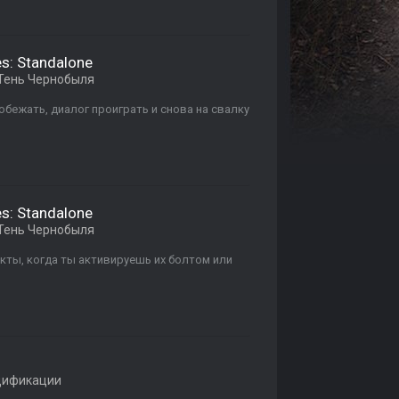
es: Standalone
Тень Чернобыля
обежать, диалог проиграть и снова на свалку
es: Standalone
Тень Чернобыля
кты, когда ты активируешь их болтом или
дификации