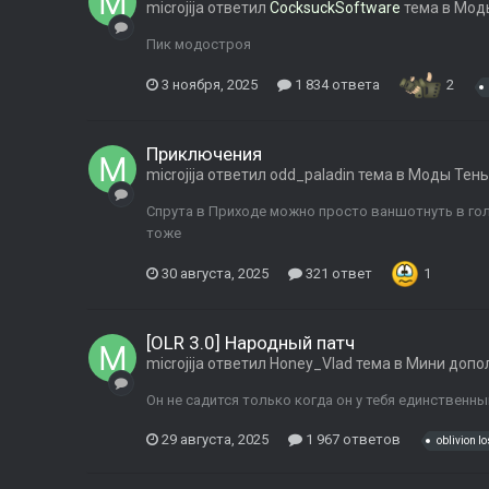
microjija
ответил
CocksuckSoftware
тема в
Моды
Пик модостроя
3 ноября, 2025
1 834 ответа
2
Приключения
microjija
ответил
odd_paladin
тема в
Моды Тень
Спрута в Приходе можно просто ваншотнуть в гол
тоже
30 августа, 2025
321 ответ
1
[OLR 3.0] Народный патч
microjija
ответил
Honey_Vlad
тема в
Мини допо
Он не садится только когда он у тебя единственный
29 августа, 2025
1 967 ответов
oblivion lo