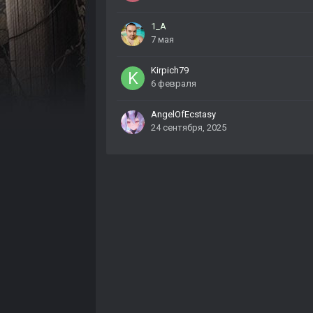
1_A
7 мая
Kirpich79
6 февраля
AngelOfEcstasy
24 сентября, 2025