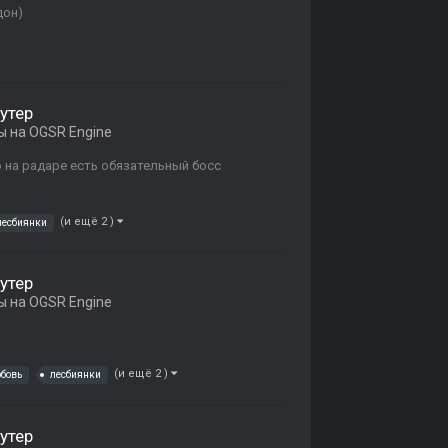
дон)
утер
 на OGSR Engine
 на радаре есть обязательный босс
(и ещё 2 )
лесбиянки
утер
 на OGSR Engine
(и ещё 2 )
бовь
лесбиянки
утер