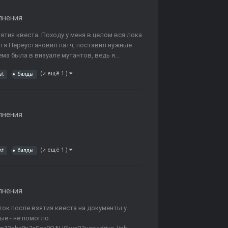
лнения
тия квеста. Походу у меня в целом вся лока
тя Переустановил патч, поставил нужные
а была в визуале мутантов, ведь я...
(и ещё 1 )
st
билды
лнения
.
(и ещё 1 )
st
билды
лнения
ток после взятия квеста на документы у
е - не помогло.