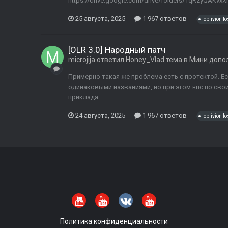
https://drive.google.com/drive/folders/1qRzyQAKv
25 августа, 2025
1 967 ответов
oblivion lo
[OLR 3.0] Народный патч
microjija
ответил
Honey_Vlad
тема в
Мини допо
Примерно такая же проблема есть с протектой. Ес
одинаковыми названиями, но при этом нпс по сво
приклада.
24 августа, 2025
1 967 ответов
oblivion lo
Политика конфиденциальности