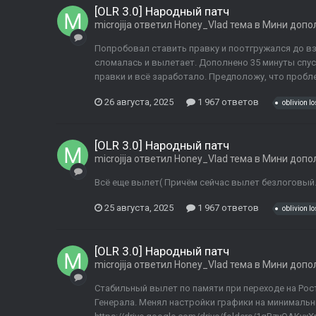
[OLR 3.0] Народный патч
microjija
ответил
Honey_Vlad
тема в
Мини допо
Попробовал ставить правку и поотгружался до взя
сломалась и вылетает. Дополнено 35 минуты спус
правки и всё заработало. Предположу, что проблем
26 августа, 2025
1 967 ответов
oblivion lo
[OLR 3.0] Народный патч
microjija
ответил
Honey_Vlad
тема в
Мини допо
Всё еще вылет( Причём сейчас вылет безлоговый
25 августа, 2025
1 967 ответов
oblivion lo
[OLR 3.0] Народный патч
microjija
ответил
Honey_Vlad
тема в
Мини допо
Стабильный вылет по памяти при переходе на Рос
Генерала. Менял настройки графики на минимальны