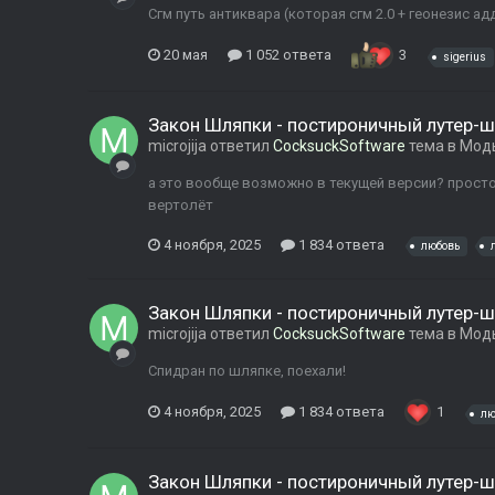
Сгм путь антиквара (которая сгм 2.0 + геонезис ад
20 мая
1 052 ответа
3
sigerius
Закон Шляпки - постироничный лутер-ш
microjija
ответил
CocksuckSoftware
тема в
Моды
а это вообще возможно в текущей версии? просто
вертолёт
4 ноября, 2025
1 834 ответа
любовь
Закон Шляпки - постироничный лутер-ш
microjija
ответил
CocksuckSoftware
тема в
Моды
Спидран по шляпке, поехали!
4 ноября, 2025
1 834 ответа
1
лю
Закон Шляпки - постироничный лутер-ш