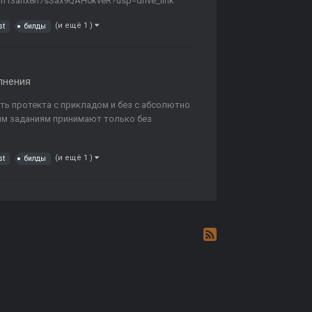
xXm13ahx8n7sSax9QAH0kveR?usp=drive_link
(и ещё 1 )
st
билды
лнения
ть протекта с прикладом и без с абсолютно
им заданиям принимают только без
(и ещё 1 )
st
билды