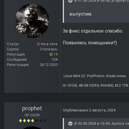
В 01.08.2024 в 06:08,
prophet
с
выпустим.
За фикс отдельное спасибо.
Появились помощники?)
Статус
Не в сети
Группа
Сталкеры
Репутация
19
Сообщений
104
Регистрация
28.12.2020
Linux Mint 22. PortProton. Kisak-mesa
I3-10100, 48 GB DDR4, RX6400, M.2 1TB.
prophet
Опубликовано
2 августа, 2024
OP OGSR
В 02.08.2024 в 10:40,
Ayama
ск