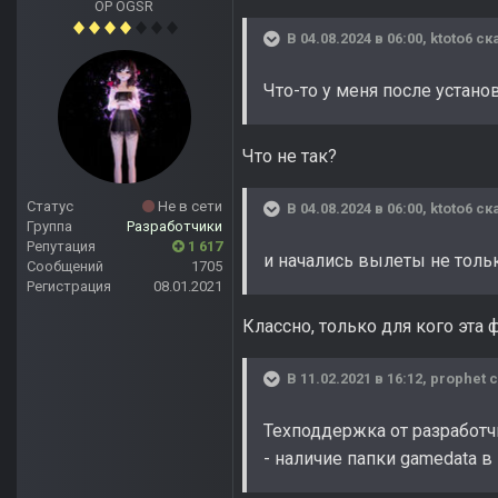
OP OGSR
В 04.08.2024 в 06:00,
ktoto6
ска
Что-то у меня после устано
Что не так?
Статус
Не в сети
В 04.08.2024 в 06:00,
ktoto6
ска
Группа
Разработчики
Репутация
1 617
и начались вылеты не толь
Сообщений
1705
Регистрация
08.01.2021
Классно, только для кого эта
В 11.02.2021 в 16:12,
prophet
с
Техподдержка от разработч
- наличие папки gamedata в 