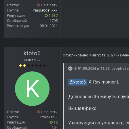
Статус
Не в сети
Группа
Разработчики
Репутация
1 617
Сообщений
1705
Регистрация
08.01.2021
ktoto6
Опубликовано
4 августа, 2024
(измен
Бывалый
В 01.08.2024 в 11:28,
prophet
с
X-Ray moment.
@ktoto6
Дополнено 36 минуты спус
Вышел фикс.
Статус
Не в сети
Группа
Сталкеры
Репутация
12
Инструкция по установке, с
Сообщений
154