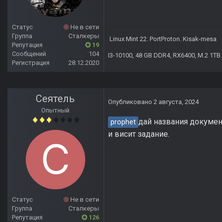
Статус
Не в сети
Группа
Сталкеры
Linux Mint 22. PortProton. Kisak-mesa
Репутация
19
Сообщений
104
I3-10100, 48 GB DDR4, RX6400, M.2 1TB.
Регистрация
28.12.2020
Сеятель
Опубликовано
2 августа, 2024
Опытный
дай названия документ
prophet
и висит задание.
Статус
Не в сети
Группа
Сталкеры
Репутация
126