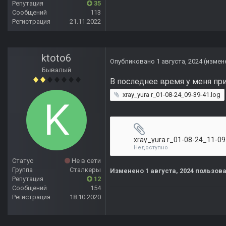
Репутация
35
Сообщений
113
Регистрация
21.11.2022
ktoto6
Опубликовано
1 августа, 2024
(измен
Бывалый
В последнее время у меня пр
xray_yura r_01-08-24_09-39-41.log
xray_yura r_01-08-24_11-09
Недоступно
Статус
Не в сети
Группа
Сталкеры
Изменено
1 августа, 2024
пользова
Репутация
12
Сообщений
154
Регистрация
18.10.2020