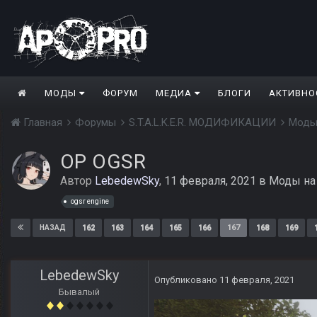
МОДЫ
ФОРУМ
МЕДИА
БЛОГИ
АКТИВНО
Главная
Форумы
S.T.A.L.K.E.R. МОДИФИКАЦИИ
Моды
ОP OGSR
Автор
LebedewSky
,
11 февраля, 2021
в
Моды на
ogsr engine
162
163
164
165
166
167
168
169
НАЗАД
LebedewSky
Опубликовано
11 февраля, 2021
Бывалый