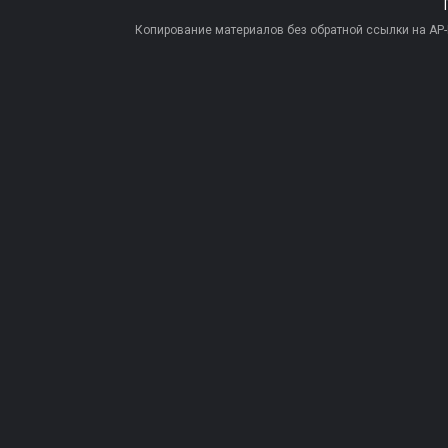
Копирование материалов без обратной ссылки на AP-PR