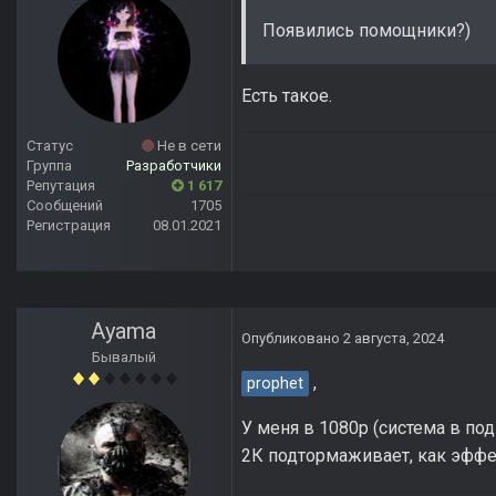
Появились помощники?)
Есть такое.
Статус
Не в сети
Группа
Разработчики
Репутация
1 617
Сообщений
1705
Регистрация
08.01.2021
Ayama
Опубликовано
2 августа, 2024
Бывалый
,
prophet
У меня в 1080р (система в по
2К подтормаживает, как эффек