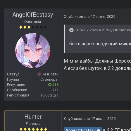
AngelOfEcstasy
Опубликовано
17 июля, 2025
Опытный
В 16.07.2025 в 21:57,
Hunter
ск
быть через пердящий мик
М-м-м вайбы Долины Шорох
А если без шуток, в 2.2 довол
Статус
Не в сети
Группа
Сталкеры
Репутация
416
Сообщений
711
Регистрация
16.06.2021
Hunter
Опубликовано
17 июля, 2025
Легенда
в 2.2 ГГ воо
AngelOfEcstasy ❉