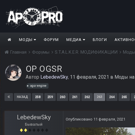
МОДЫ
ФОРУМ
МЕДИА
БЛОГИ
АКТИВНО
Главная
Форумы
S.T.A.L.K.E.R. МОДИФИКАЦИИ
Моды
ОP OGSR
Автор
LebedewSky
,
11 февраля, 2021
в
Моды на
ogsr engine
258
259
260
261
262
263
264
265
НАЗАД
LebedewSky
Опубликовано
11 февраля, 2021
Бывалый