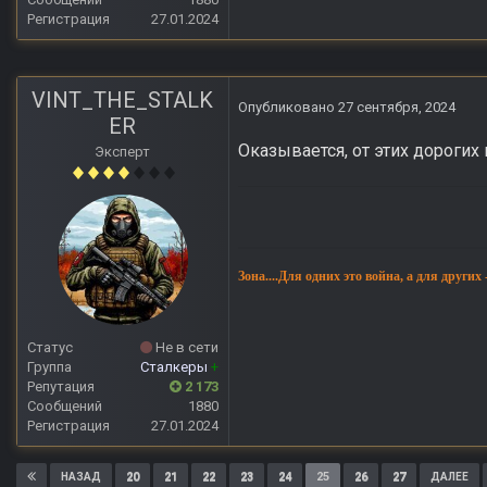
Регистрация
27.01.2024
VINT_THE_STALK
Опубликовано
27 сентября, 2024
ER
Оказывается, от этих дорогих
Эксперт
Зона....Для одних это война, а для других
Статус
Не в сети
Группа
Сталкеры
+
Репутация
2 173
Сообщений
1880
Регистрация
27.01.2024
20
21
22
23
24
25
26
27
НАЗАД
ДАЛЕЕ