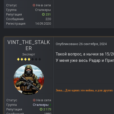
Статус
Не в сети
Группа
Сталкеры
Репутация
231
Сообщений
220
Регистрация
14.09.2020
VINT_THE_STALK
Опубликовано
26 сентября, 2024
ER
Такой вопрос, а нычки за 15/
Эксперт
У меня уже весь Радар и Прип
Зона....Для одних это война, а для других
Статус
Не в сети
Группа
Сталкеры
+
Репутация
2 173
Сообщений
1880