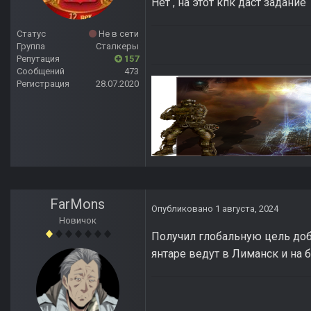
Нет , на этот кпк даст задани
Статус
Не в сети
Группа
Сталкеры
Репутация
157
Сообщений
473
Регистрация
28.07.2020
FarMons
Опубликовано
1 августа, 2024
Новичок
Получил глобальную цель добр
янтаре ведут в Лиманск и на б