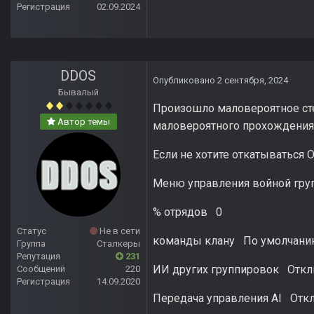
Регистрация
02.09.2024
DDOS
Опубликовано
2 сентября, 2024
Бывалый
Произошло маловероятное сте
Автор темы
маловероятного прохождения
Если не хотите откатываться О
Меню управления войной груп
% отрядов 0
Статус
Не в сети
команды клану По умолчан
Группа
Сталкеры
Репутация
231
ИИ других группировок Отк
Сообщений
220
Регистрация
14.09.2020
Передача управления AI Отк