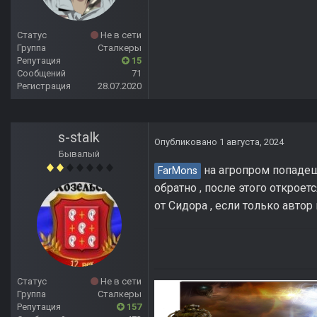
Статус
Не в сети
Группа
Сталкеры
Репутация
15
Сообщений
71
Регистрация
28.07.2020
s-stalk
Опубликовано
1 августа, 2024
Бывалый
на агропром попадешь
FarMons
обратно , после этого откроет
от Сидора , если только автор
Статус
Не в сети
Группа
Сталкеры
Репутация
157