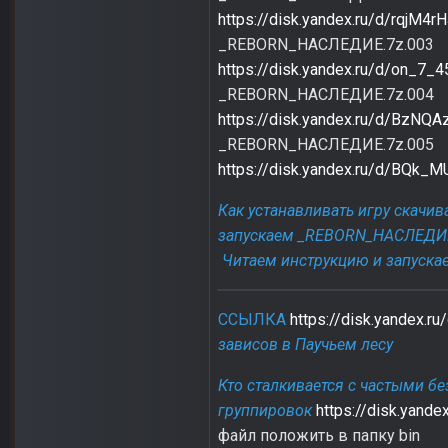
https://disk.yandex.ru/d/rqjM4
_REBORN_НАСЛЕДИЕ.7z.003
https://disk.yandex.ru/d/on_7_
_REBORN_НАСЛЕДИЕ.7z.004
https://disk.yandex.ru/d/BzNQ
_REBORN_НАСЛЕДИЕ.7z.005
https://disk.yandex.ru/d/BQk
Как устанавливать игру скачива
запускаем _REBORN_НАСЛЕДИ
Читаем инструкцию и запускае
ССЫЛКА
https://disk.yandex.
зависов в Паучьем лесу
Кто сталкивается с частыми 
группировок
https://disk.yand
файл положить в папку bin