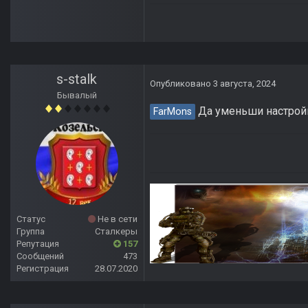
s-stalk
Опубликовано
3 августа, 2024
Бывалый
Да уменьши настро
FarMons
Статус
Не в сети
Группа
Сталкеры
Репутация
157
Сообщений
473
Регистрация
28.07.2020