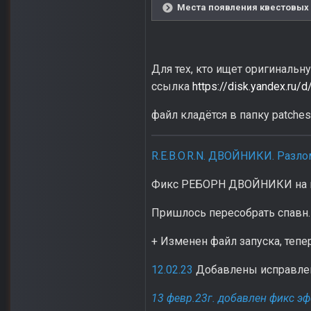
Места появления квестовых К
Для тех, кто ищет оригинальн
ссылка
https://disk.yandex.ru
файл кладётся в папку patches
R.E.B.O.R.N. ДВОЙНИКИ. Разло
Фикс РЕБОРН ДВОЙНИКИ на м
Пришлось пересобрать спавн.
+ Изменен файл запуска, тепе
12.02.23
Добавлены исправлен
13 февр.23г. добавлен фикс э