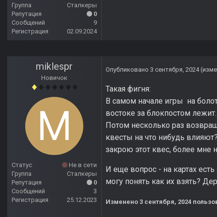
Группа
Сталкеры
Репутация
0
Сообщений
9
Регистрация
02.09.2024
miklespr
Опубликовано
3 сентября, 2024
(изме
Новичок
Такая фигня:
В самом начале игры на болот
востоке за блокпостом лежит.
Потом несколько раз возвращ
квесты на что нибудь влияют? 
закрою этот квес, более мне 
Статус
Не в сети
И еще вопрос - на картах есть 
Группа
Сталкеры
могу понять как их взять? Дер
Репутация
0
Сообщений
3
Регистрация
25.12.2023
Изменено
3 сентября, 2024
пользов