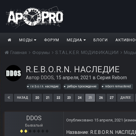
МОДЫ
ФОРУМ
МЕДИА
БЛОГИ
АКТИВНО
Главная
Форумы
S.T.A.L.K.E.R. МОДИФИКАЦИИ
Моды
R.E.B.O.R.N. НАСЛЕДИЕ
Автор
DDOS
,
15 апреля, 2021
в
Серия Reborn
r.e.b.o.r.n. наследие
реборн прохождение
reborn remastered
20
21
22
23
24
25
26
27
НАЗАД
ДАЛЕЕ
DDOS
Опубликовано
15 апреля, 2021
(изме
Бывалый
Название: R.E.B.O.R.N. НАСЛЕ