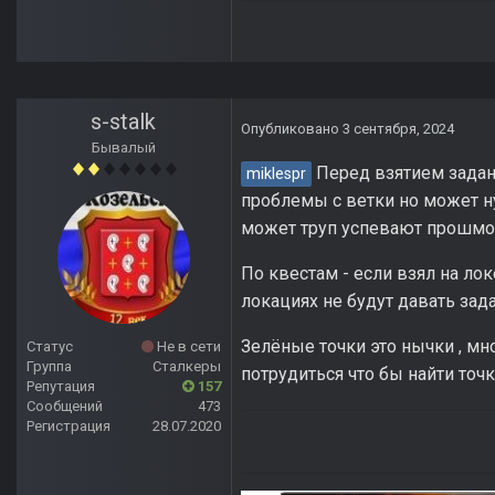
s-stalk
Опубликовано
3 сентября, 2024
Бывалый
Перед взятием задани
miklespr
проблемы с ветки но может ну
может труп успевают прошмо
По квестам - если взял на ло
локациях не будут давать зада
Зелёные точки это нычки , мно
Статус
Не в сети
Группа
Сталкеры
потрудиться что бы найти точк
Репутация
157
Сообщений
473
Регистрация
28.07.2020