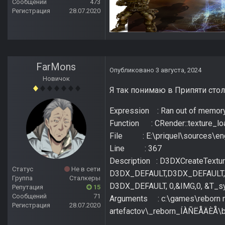
Сообщений
473
Регистрация
28.07.2020
FarMons
Опубликовано
3 августа, 2024
Новичок
Я так понимаю в Припяти стол
Expression : Ran out of memor
Function : CRender::texture_lo
File : E:\priquel\sources\eng
Line : 367
Description : D3DXCreateTextur
Статус
Не в сети
D3DX_DEFAULT,D3DX_DEFAULT,
Группа
Сталкеры
D3DX_DEFAULT, 0,&IMG,0, &T_s
Репутация
15
Сообщений
71
Arguments : c:\games\reborn n
Регистрация
28.07.2020
artefactov\_reborn_ÍÀÑËÅÄÈÅ\b