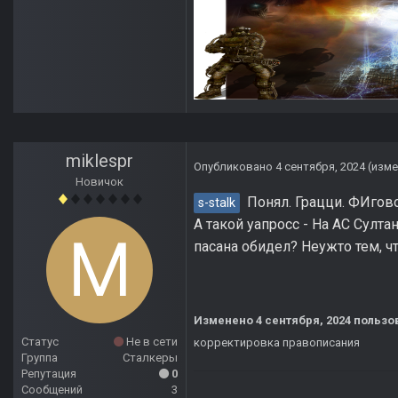
miklespr
Опубликовано
4 сентября, 2024
(изме
Новичок
Понял. Грацци. ФИгово
s-stalk
А такой уапросс - На АС Султа
пасана обидел? Неужто тем, ч
Изменено
4 сентября, 2024
пользов
Статус
Не в сети
корректировка правописания
Группа
Сталкеры
Репутация
0
Сообщений
3